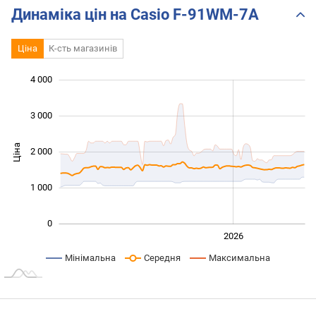
Динаміка цін на Casio F-91WM-7A
Ціна
К-сть магазинів
4 000
 000
 000
 500
 500
 000
-500
500
3 000
Ціна
2 000
1 000
1 000
0
2024
2025
2028
2026
L
Мінімальна
Середня
Максимальна