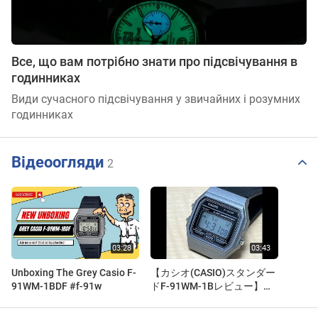
Все, що вам потрібно знати про підсвічування в
годинниках
Види сучасного підсвічування у звичайних і розумних
годинниках
Відеоогляди
2
Unboxing The Grey Casio F-
【カシオ(CASIO)スタンダー
91WM-1BDF #f-91w
ドF-91WM-1Bレビュー】お
すすめチープカシオ The
recommended watch