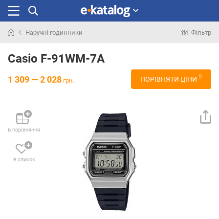
Наручні годинники
Фільтр
Шукали
раніше
Casio F-91WM-7A
9
1 309 — 2 028
ПОРІВНЯТИ ЦІНИ
грн.
в порівняння
в список