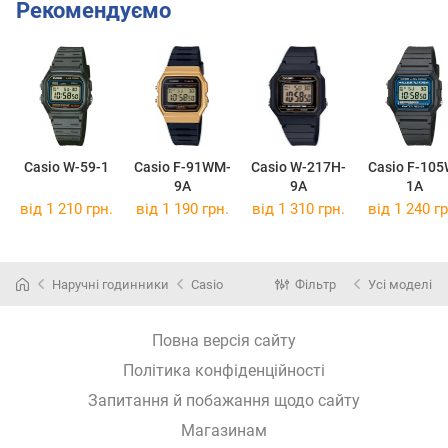
Рекомендуємо
Casio W-59-1
Casio F-91WM-
Casio W-217H-
Casio F-105
9A
9A
1A
від 1 210 грн.
від 1 190 грн.
від 1 310 грн.
від 1 240 гр
Наручні годинники
Casio
Фільтр
Усі моделі
Повна версія сайту
Політика конфіденційності
Запитання й побажання щодо сайту
Магазинам