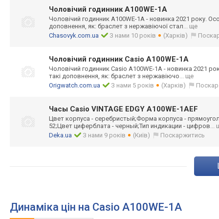
Чоловічий годинник A100WE-1A
Чоловічий годинник A100WE-1A - новинка 2021 року. Осо
доповнення, як: браслет з нержавіючої стал
... ще
Chasovyk.com.ua
З нами 10 років
(Харків)
Поска
Чоловічий годинник Casio A100WE-1A
Чоловічий годинник Casio A100WE-1A - новинка 2021 рок
такі доповнення, як: браслет з нержавіючо
... ще
Origwatch.com.ua
З нами 5 років
(Харків)
Поскар
Часы Casio VINTAGE EDGY A100WE-1AEF
Цвет корпуса - серебристый;Фор
ма корпуса - прямоуго
52;Цвет циферблата - черный;Тип индикации - цифров
...
Deka.ua
З нами 9 років
(Київ)
Поскаржитись
Динаміка цін на Casio A100WE-1A