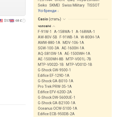
Seiko
SKMEI
Swiss Military
TISSOT
Усі бренди
Casio
(
стать
)
$57
68 £
чоловічі
F-91W-1
A-158WA-1
A-168WA-1
AW-80V-5B
F-91WB-1A
W-800H-1A
AMW-880-1A
MDV-106-1A
SGW-100-3A
AE-1600H-1A
AQ-S810W-1A
AE-1500WH-1A
AE-1500WH-8B
MTP-V001L-7B
MTP-V002D-1B
MTP-VD01D-1B
G-Shock GW-9500-1
Edifice EF-129D-1A
G-Shock GA-B010-1A
Pro Trek PRW-35-1A
Edifice EFV-620D-2A
G-Shock DW-5600UE-1
G-Shock GA-B2100-1A
Oceanus OCW-S100-1A
Edifice ECB-950DB-2A