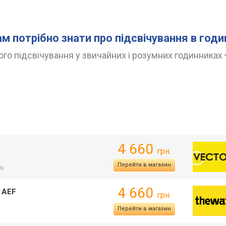
ам потрібно знати про підсвічування в год
го підсвічування у звичайних і розумних годинниках
4 660
грн.
Перейти в магазин
сь
4 660
1AEF
грн.
Перейти в магазин