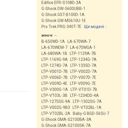
Edifice EFR-S108D-3A
G-Shock DW-5600UBB-1
G-Shock GST-B100D-1A
G-Shock GW-M5610U-1E
Pro Trek PRG-340T-7E
Ще моделі
↓
жіночі
B-650WD-1A
LA-670WA-7
LA-670WEM-7
LA-670WGA-1
LA-680WA-1B
LTP-1129A-7B
LTP-1169G-9A
LTP-1234G-7A
LTP-1274D-7A
LTP-1335D-7A
LTP-V001D-7B
LTP-V002D-7A
LTP-V006D-7B
LTP-V007D-7E
LTP-V009D-4E
LTP-V009G-7E
LTP-V300G-1A
LTP-VT01D-7B
LTP-VT03L-3B
LTP-1234DD-4A
LTP-1275SG-9A
LTP-1302SG-7A
LTP-V002G-9B3
LTP-VT02BL-1A
LTP-VT02BL-2A
Baby-G BGD-565U-7
G-Shock GMA-S2100BA-3A
G-Shock GMA-S2100SK-7A