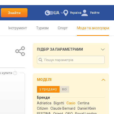
UA
Знайти
Україна
Увійти
Інструмент
Туризм
Спорт
Мода та аксесуари
ПІДБІР ЗА ПАРАМЕТРАМИ
к купити
МОДЕЛІ
у продажу
всі
Бренди
Adriatica
Bigotti
Casio
Certina
Citizen
Claude Bernard
Daniel Klein
FESTINA
Orient
Q&Q
Royal London