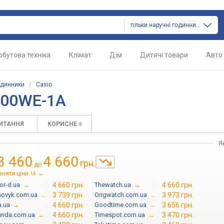
тільки наручні годинники
обутова техніка
Клімат
Дім
Дитячі товари
Авто
одинники
/
Casio
100WE-1A
ПИТАННЯ
КОРИСНЕ
8
Я
3 460
4 660
грн.
до
вняти ціни
→
14
or-d.ua
→
4 660 грн.
Thewatch.ua
→
4 660 грн.
sovyk.com.ua
→
3 739 грн.
Origwatch.com.ua
→
3 973 грн.
.ua
→
4 660 грн.
Goodtime.com.ua
→
3 656 грн.
unda.com.ua
→
4 660 грн.
Timespot.com.ua
→
3 470 грн.