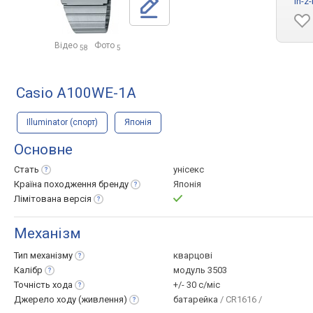
in-z
Відео
Фото
58
5
Casio A100WE-1A
Illuminator (спорт)
Японія
Основне
Стать
унісекс
Країна походження
бренду
Японія
Лімітована
версія
Механізм
Тип
механізму
кварцові
Калібр
модуль 3503
Точність
хода
+/- 30 с/міс
Джерело ходу
(живлення)
батарейка
/ CR1616 /