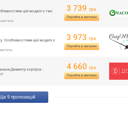
3 739
грн.
бливостями цієї моделі є такі
Перейти в магазин
ржитись
3 973
грн.
у. Особливостями цієї моделі є
Перейти в магазин
житись
4 660
грн.
льные;Д
иаметр корпуса -
 ще
Перейти в магазин
ще
9
пропозицій