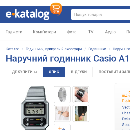
Гаджети
Комп'ютери
Фото
TV
Аудіо
П
Каталог
/
Годинники, прикраси й аксесуари
/
Годинники
/
Наручні г
Наручний годинник Casio A
ДЕ КУПИТИ
ОПИС
ВІДГУКИ
ПОСТАВИТИ ЗА
14
від
Порі
Vect
Cha
Deka
Sec