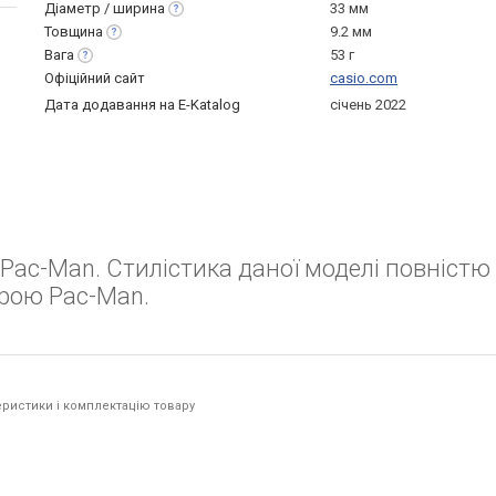
Діаметр /
ширина
33 мм
Товщина
9.2 мм
Вага
53 г
Офіційний сайт
casio.com
Дата додавання на E-Katalog
січень 2022
 Pac-Man. Стилістика даної моделі повністю
грою Pac-Man.
ристики і комплектацію товару