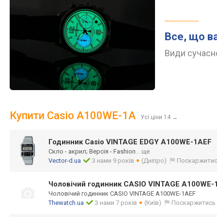
Все, що в
Види сучасно
Купити Casio A100WE-1A
Усі ціни 14
→
Годинник Casio VINTAGE EDGY A100WE-1AEF
Скло - акрил; Версія - Fashion
... ще
Vector-d.ua
З нами 9 років
(Дніпро)
Поскаржити
Чоловічий годинник CASIO VINTAGE A100WE-
Чоловічий годинник CASIO VINTAGE A100WE-1AEF
Thewatch.ua
З нами 7 років
(Київ)
Поскаржитись