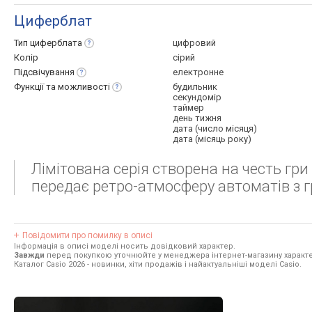
Циферблат
Тип
циферблата
цифровий
Колір
сірий
Підсвічування
електронне
Функції та
можливості
будильник
секундомір
таймер
день тижня
дата (число місяця)
дата (місяць року)
Лімітована серія створена на честь гри
передає ретро-атмосферу автоматів з 
Повідомити про помилку в описі
Інформація в описі моделі носить довідковий характер.
Завжди
перед покупкою уточнюйте у менеджера інтернет-магазину характе
Каталог Casio 2026
- новинки, хіти продажів і найактуальніші моделі Casio.