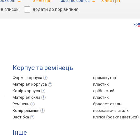
-box.com
→
3 480 грн.
Taketime.com.ua
→
3 460 грн.
в список
додати до порівняння
Корпус та ремінець
Форма
корпуса
прямокутна
Матеріал
корпуса
пластик
Колір
корпуса
сріблястий
Матеріал
скла
пластик
Ремінець
браслет сталь
Колір
ремінця
нержавіюча сталь
Застібка
кліпса (розкладається)
Інше