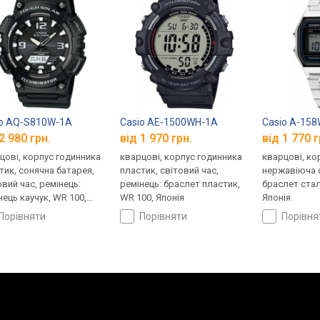
io AQ-S810W-1A
Casio AE-1500WH-1A
Casio A-15
2 980 грн.
від 1 970 грн.
від 1 770 г
цові, корпус годинника
кварцові, корпус годинника
кварцові, ко
тик, сонячна батарея,
пластик, світовий час,
нержавіюча с
овий час, ремінець:
ремінець: браслет пластик,
браслет стал
нець каучук, WR 100,
WR 100, Японія
Японія
ія
порівняти
порівняти
порівн