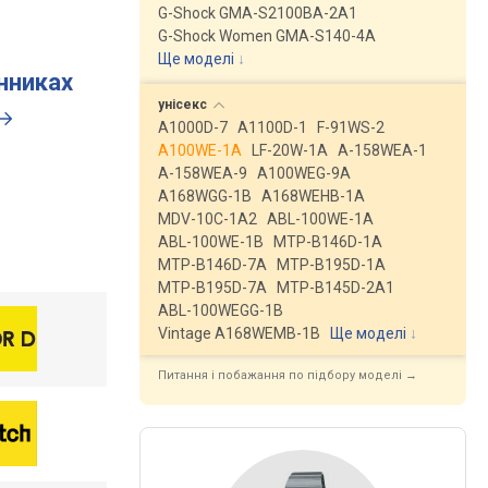
G-Shock GMA-S2100BA-2A1
G-Shock Women GMA-S140-4A
Ще моделі
↓
инниках
унісекс
A1000D-7
A1100D-1
F-91WS-2
A100WE-1A
LF-20W-1A
A-158WEA-1
A-158WEA-9
A100WEG-9A
A168WGG-1B
A168WEHB-1A
MDV-10C-1A2
ABL-100WE-1A
ABL-100WE-1B
MTP-B146D-1A
MTP-B146D-7A
MTP-B195D-1A
MTP-B195D-7A
MTP-B145D-2A1
ABL-100WEGG-1B
Vintage A168WEMB-1B
Ще моделі
↓
Питання і побажання по підбору моделі →