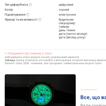
Тип
циферблата
цифровий
Колір
чорний
Підсвічування
електронне
Функції та
можливості
будильник
секундомір
таймер
день тижня
дата (число місяця)
дата (місяць року)
Повідомити про помилку в описі
Інформація в описі моделі носить довідковий характер.
Завжди
перед покупкою уточнюйте у менеджера інтернет-магазину характе
Каталог Casio 2026
- новинки, хіти продажів і найактуальніші моделі Casio.
Все, що в
Види сучасно