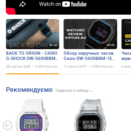
BACK TO ORIGIN - CASIO
Обзор наручных часов
Час
G-SHOCK DW-5600BBM-
Casio DW-5600BBM-1ER
муж
1
от магазина Viptime.ru
DW-
28 серпня 2020
9 553 перегляда
11 липня 2019
2 358 переглядів
6 жов
Рекомендуємо
Порівняти в таблиці
→