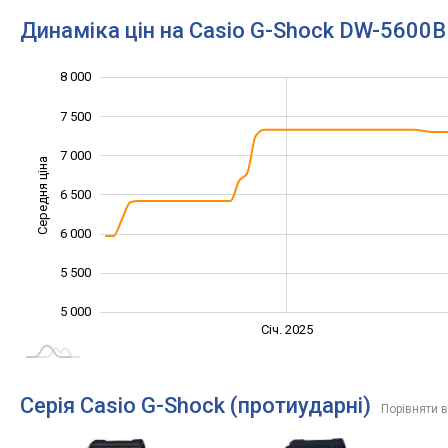
Динаміка цін на Casio G-Shock DW-5600
8 000
4 000
4 500
8 500
7 500
7 000
Середня ціна
6 500
5 000
6 000
5 500
5 000
Січ. 2027
Лип.
Січ. 2025
L
Серія Casio G-Shock (протиударні)
Порівняти в