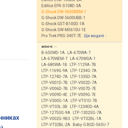
Edifice EFR-S108D-3A
G-Shock DW-5600BBM-1
G-Shock DW-5600UBB-1
G-Shock GST-B100D-1A
G-Shock GW-M5610U-1E
Pro Trek PRG-340T-7E
Ще моделі
↓
жіночі
B-650WD-1A
LA-670WA-7
LA-670WEM-7
LA-670WGA-1
LA-680WA-1B
LTP-1129A-7B
LTP-1169G-9A
LTP-1234G-7A
LTP-1274D-7A
LTP-1335D-7A
LTP-V001D-7B
LTP-V002D-7A
LTP-V006D-7B
LTP-V007D-7E
LTP-V009D-4E
LTP-V009G-7E
LTP-V300G-1A
LTP-VT01D-7B
LTP-VT03L-3B
LTP-1234DD-4A
LTP-1275SG-9A
LTP-1302SG-7A
инниках
LTP-V002G-9B3
LTP-VT02BL-1A
LTP-VT02BL-2A
Baby-G BGD-565U-7