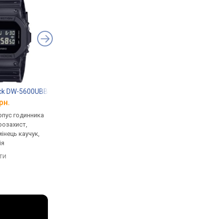
ock DW-5600UBB-1
Casio G-Shock GST-B100D-1A
Casio G-Shock GA-B
рн.
від 19 500 грн.
від 8 784 грн.
рпус годинника
кварцові, корпус годинника
кварцові, корпус го
розахист,
пластик, ударозахист,
карбон, ударозахист,
мінець каучук,
сонячна батарея, світовий
сонячна батарея, сві
ія
час, Bluetooth, ремінець:
час, Bluetooth, реміне
браслет сталь, WR 200,
ремінець каучук, WR 
яти
порівняти
порівняти
Японія
Японія