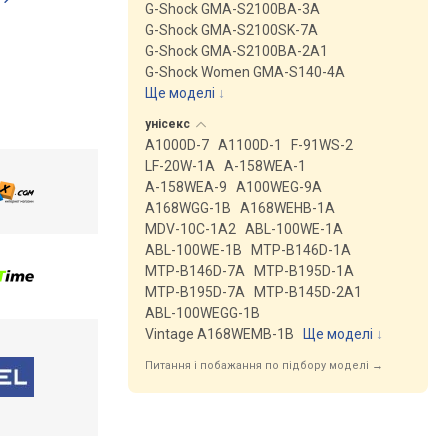
G-Shock GMA-S2100BA-3A
G-Shock GMA-S2100SK-7A
G-Shock GMA-S2100BA-2A1
G-Shock Women GMA-S140-4A
Ще моделі
↓
унісекс
A1000D-7
A1100D-1
F-91WS-2
LF-20W-1A
A-158WEA-1
A-158WEA-9
A100WEG-9A
A168WGG-1B
A168WEHB-1A
MDV-10C-1A2
ABL-100WE-1A
ABL-100WE-1B
MTP-B146D-1A
MTP-B146D-7A
MTP-B195D-1A
MTP-B195D-7A
MTP-B145D-2A1
ABL-100WEGG-1B
Vintage A168WEMB-1B
Ще моделі
↓
Питання і побажання по підбору моделі →