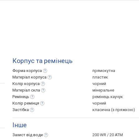
Корпус та ремінець
Форма
корпуса
прямокутна
Матеріал
корпуса
пластик
Колір
корпуса
чорний
Матеріал
скла
мінеральне
Ремінець
ремінець каучук
Колір
ремінця
чорний
Застібка
класична (з пряжкою)
Інше
Захист від
води
200 WR / 20 ATM