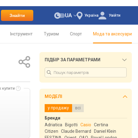
UA
Знайти
Україна
Увійти
Інструмент
Туризм
Спорт
Мода та аксесуари
ПІДБІР ЗА ПАРАМЕТРАМИ
к купити
МОДЕЛІ
у продажу
всі
Бренди
Adriatica
Bigotti
Casio
Certina
Citizen
Claude Bernard
Daniel Klein
FESTINA
Orient
Q&Q
Royal London