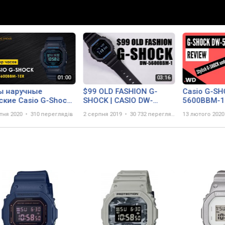
ы наручные
$99 OLD FASHION G-
Casio G-SH
ские Casio G-Shock
SHOCK | CASIO DW-
5600BBM-1E
5600BBM-1ER
5600BBM-1 - UNBOXING
Stylish G-S
тня 2020
310 переглядів
2 серпня 2019
30 732 перегляда
13 лютого 2020
& SPEC
under $70!