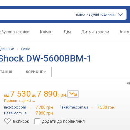
тільки наручні годинники
обутова техніка
Клімат
Дім
Дитячі товари
Авто
одинники
/
Casio
-Shock DW-5600BBM-1
ИТАННЯ
КОРИСНЕ
2
Я
7 530
7 890
грн.
від
до
Порівняти ціни
→
3
in-z-box.com
→
7 700 грн.
Taketime.com.ua
→
7 530 грн.
Bezel.com.ua
→
7 890 грн.
в список
додати до порівняння