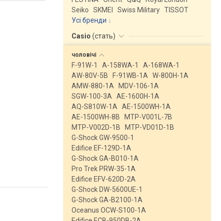
Seiko
SKMEI
Swiss Military
TISSOT
Усі бренди
Casio
(
стать
)
чоловічі
F-91W-1
A-158WA-1
A-168WA-1
AW-80V-5B
F-91WB-1A
W-800H-1A
AMW-880-1A
MDV-106-1A
SGW-100-3A
AE-1600H-1A
AQ-S810W-1A
AE-1500WH-1A
AE-1500WH-8B
MTP-V001L-7B
MTP-V002D-1B
MTP-VD01D-1B
G-Shock GW-9500-1
Edifice EF-129D-1A
G-Shock GA-B010-1A
Pro Trek PRW-35-1A
Edifice EFV-620D-2A
G-Shock DW-5600UE-1
G-Shock GA-B2100-1A
Oceanus OCW-S100-1A
Edifice ECB-950DB-2A