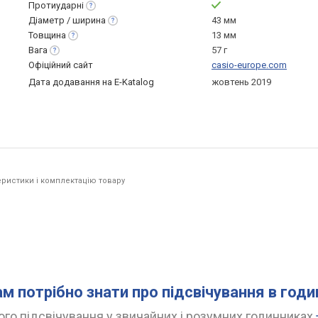
Протиударні
Діаметр /
ширина
43 мм
Товщина
13 мм
Вага
57 г
Офіційний сайт
casio-europe.com
Дата додавання на E-Katalog
жовтень 2019
ристики і комплектацію товару
ам потрібно знати про підсвічування в год
го підсвічування у звичайних і розумних годинниках