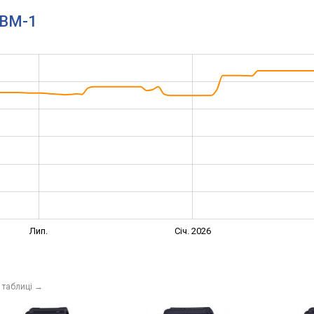
BBM-1
Лип.
Січ. 2026
 таблиці
→