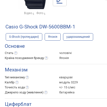
Відео
Фото
5
5
Casio G-Shock DW-5600BBM-1
G-Shock (протиударні)
Японія
ударозахищений
Основне
Стать
чоловічі
Країна походження
бренду
Японія
Механізм
Тип
механізму
кварцові
Калібр
модуль 3229
Точність
хода
+/- 15 с/міс
Джерело ходу
(живлення)
батарейка
Циферблат