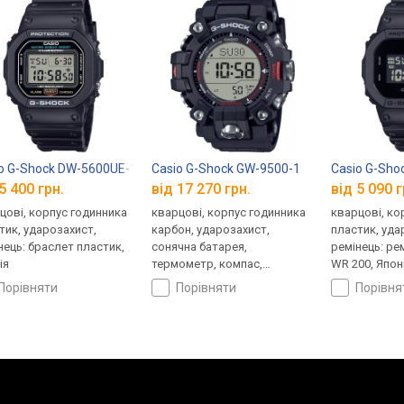
o G-Shock DW-5600UE-1
Casio G-Shock GW-9500-1
Casio G-Sh
5 400 грн.
від 17 270 грн.
від 5 090 г
цові, корпус годинника
кварцові, корпус годинника
кварцові, ко
тик, ударозахист,
карбон, ударозахист,
пластик, уда
нець: браслет пластик,
сонячна батарея,
ремінець: ре
ія
термометр, компас,
WR 200, Япон
висотомір, барометр,
порівняти
порівняти
порівн
світовий час, ремінець:
браслет пластик, WR 200,
Японія