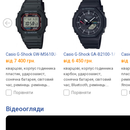
Casio G-Shock GW-M5610U-1E
Casio G-Shock GA-B2100-1A
Casi
від 7 400 грн.
від 6 450 грн.
від 
кварцові, корпус годинника
кварцові, корпус годинника
квар
пластик, ударозахист,
карбон, ударозахист,
плас
сонячна батарея, світовий
сонячна батарея, світовий
ремі
час, ремінець: ремінець
час, Bluetooth, ремінець:
Япон
каучук, WR 200, Японія
браслет пластик, WR 200,
порівняти
порівняти
Японія
Відеоогляди