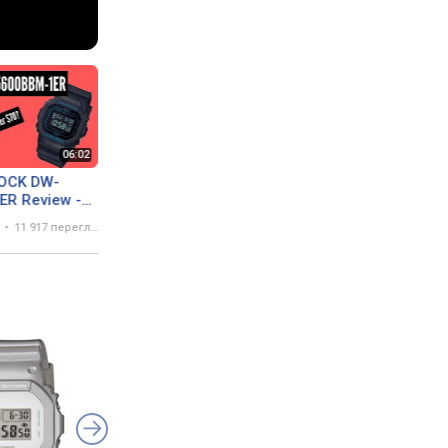
OCK DW-
R Review -
HOCK for
11 917 переглядів