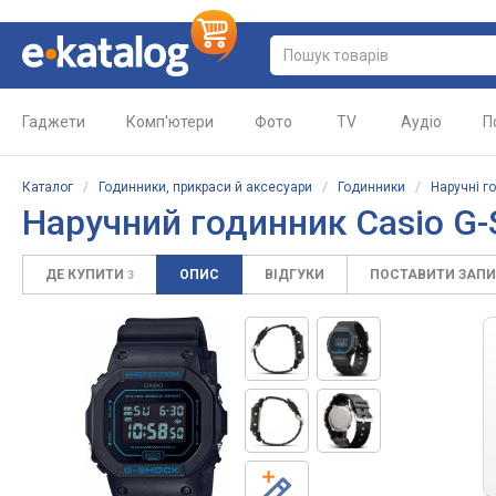
Гаджети
Комп'ютери
Фото
TV
Аудіо
П
Каталог
/
Годинники, прикраси й аксесуари
/
Годинники
/
Наручні г
Наручний годинник Casio G
ДЕ КУПИТИ
ОПИС
ВІДГУКИ
ПОСТАВИТИ ЗАП
3