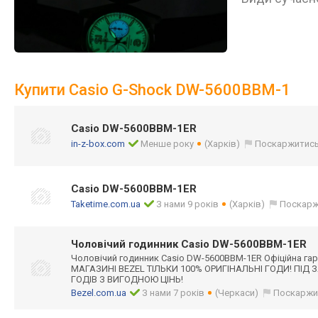
Купити Casio G-Shock DW-5600BBM-1
Casio DW-5600BBM-1ER
in-z-box.com
Менше року
(Харків)
Поскаржитис
Casio DW-5600BBM-1ER
Taketime.com.ua
З нами 9 років
(Харків)
Поскарж
Чоловічий годинник Casio DW-5600BBM-1ER
Чоловічий годинник Casio DW-5600BBM-1ER Офіційна гара
МАГАЗИНІ BEZEL ТІЛЬКИ 100% ОРИГІНАЛЬНІ ГОДИ! ПІ
ГОДІВ З ВИГОДНОЮ ЦІНЬ!
Bezel.com.ua
З нами 7 років
(Черкаси)
Поскаржи