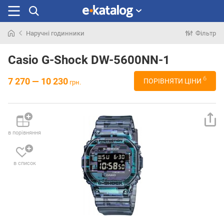
Наручні годинники
Фільтр
Шукали
раніше
Casio G-Shock DW-5600NN-1
6
7 270 — 10 230
ПОРІВНЯТИ ЦІНИ
грн.
в порівняння
в список