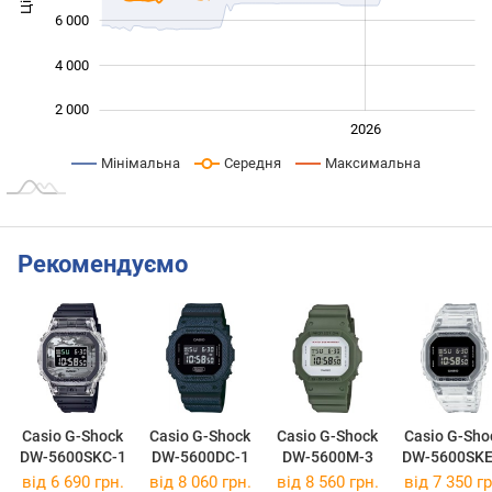
6 000
4 000
2 000
2024
2025
2028
2026
L
Мінімальна
Середня
Максимальна
Рекомендуємо
Casio G-Shock
Casio G-Shock
Casio G-Shock
Casio G-Sho
DW-5600SKC-1
DW-5600DC-1
DW-5600M-3
DW-5600SKE
від 6 690 грн.
від 8 060 грн.
від 8 560 грн.
від 7 350 гр