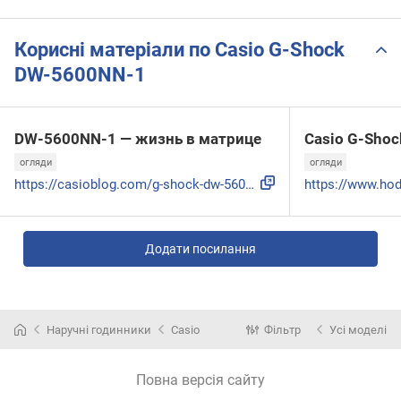
Корисні матеріали по Casio G-Shock
DW-5600NN-1
DW-5600NN-1 — жизнь в матрице
Casio G-Sho
огляди
огляди
https://casioblog.com/g-shock-dw-5600nn-1-review
Додати посилання
Наручні годинники
Casio
Фільтр
Усі моделі
Повна версія сайту