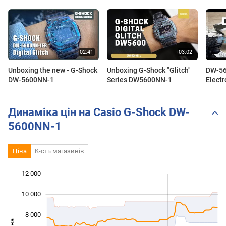
Unboxing the new - G-Shock
Unboxing G-Shock "Glitch"
DW-5
DW-5600NN-1
Series DW5600NN-1
Electr
Динаміка цін на Casio G-Shock DW-
5600NN-1
Ціна
К-сть магазинів
 000
 000
 000
 000
 000
0
12 000
10 000
8 000
Ціна
10 000