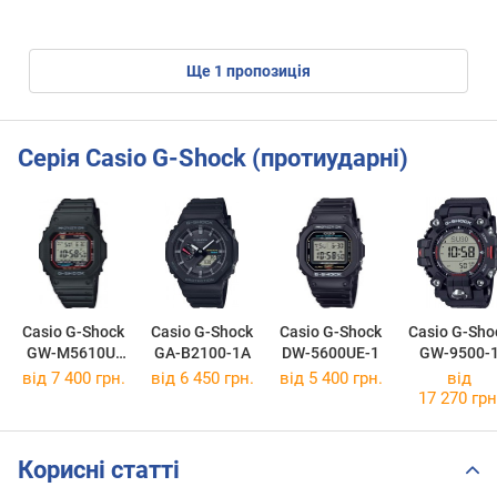
ще
1
пропозиція
Серія Casio G-Shock (протиударні)
Casio G-Shock
Casio G-Shock
Casio G-Shock
Casio G-Sho
GW-M5610U-
GA-B2100-1A
DW-5600UE-1
GW-9500-
1E
від 7 400 грн.
від 6 450 грн.
від 5 400 грн.
від
17 270 грн
Корисні статті