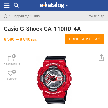
Наручні годинники
Фільтр
Шукали
раніше
Casio G-Shock GA-110RD-4A
3
8 580 — 8 840
ПОРІВНЯТИ ЦІНИ
грн.
в порівняння
в список