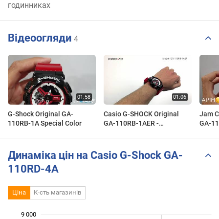
годинниках
Відеоогляди
4
G-Shock Original GA-
Casio G-SHOCK Original
Jam C
110RB-1A Special Color
GA-110RB-1AER -
GA-11
Zegarek.net
Динаміка цін на Casio G-Shock GA-
110RD-4A
Ціна
К-сть магазинів
9 000
 000
 500
 500