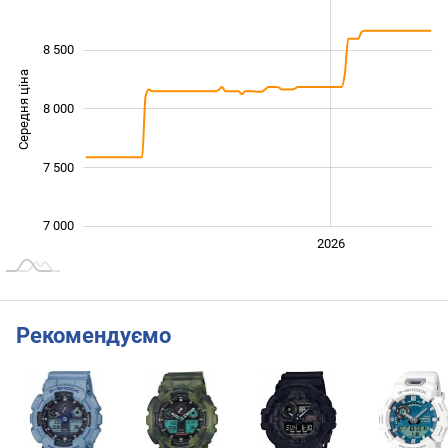
8 500
Середня ціна
8 000
7 000
7 500
7 000
2024
2025
2028
2026
L
Рекомендуємо