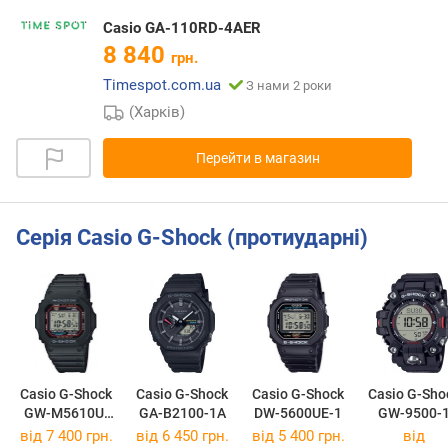
Casio GA-110RD-4AER
8 840
грн.
Timespot.com.ua
З нами 2 роки
(Харків)
Перейти в магазин
Серія Casio G-Shock (протиударні)
Casio G-Shock
Casio G-Shock
Casio G-Shock
Casio G-Sho
GW-M5610U-
GA-B2100-1A
DW-5600UE-1
GW-9500-
1E
від 7 400 грн.
від 6 450 грн.
від 5 400 грн.
від