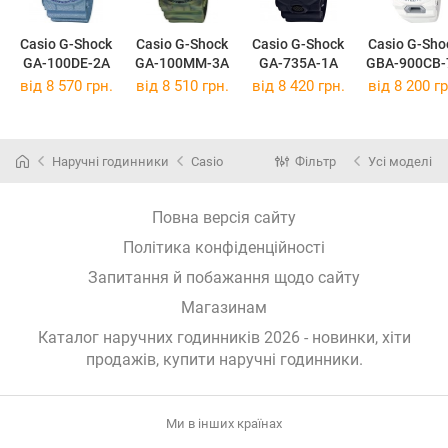
Casio G-Shock
Casio G-Shock
Casio G-Shock
Casio G-Sho
GA-100DE-2A
GA-100MM-3A
GA-735A-1A
GBA-900CB-
від 8 570 грн.
від 8 510 грн.
від 8 420 грн.
від 8 200 гр
Наручні годинники
Casio
Фільтр
Усі моделі
Повна версія сайту
Політика конфіденційності
Запитання й побажання щодо сайту
Магазинам
Каталог наручних годинників 2026 - новинки, хіти
продажів,
купити наручні годинники
.
Ми в інших країнах