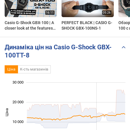
Casio G-Shock GBX-100 | A
PERFECT BLACK | CASIO G-
Обзор
closer look at the features
SHOCK GBX-100NS-1
100 с
of this new Bluetooth G-
функц
Shock!
года
Динаміка цін на Casio G-Shock GBX-
100TT-8
Ціна
К-сть магазинів
30 000
 000
 000
 000
 000
 000
 000
20 000
Ціна
10 000
10 000