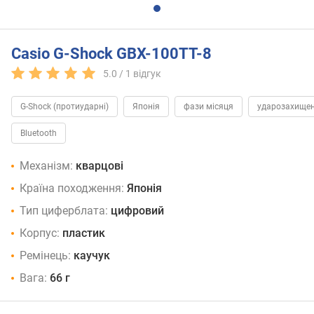
Casio G-Shock GBX-100TT-8
5.0 /
1
відгук
G-Shock (протиударні)
Японія
фази місяця
ударозахище
Bluetooth
Механізм:
кварцові
Країна походження:
Японія
Тип циферблата:
цифровий
Корпус:
пластик
Ремінець:
каучук
Вага:
66 г