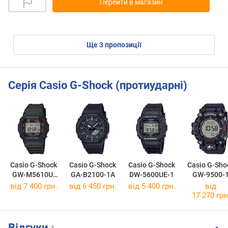
Перейти в магазин
ще
3
пропозиції
Серія Casio G-Shock (протиударні)
Casio G-Shock
Casio G-Shock
Casio G-Shock
Casio G-Sho
GW-M5610U-
GA-B2100-1A
DW-5600UE-1
GW-9500-
1E
від 7 400 грн.
від 6 450 грн.
від 5 400 грн.
від
17 270 грн
Відгуки