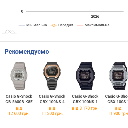
0
2024
2025
2028
2026
L
Мінімальна
Середня
Максимальна
Рекомендуємо
Casio G-Shock
Casio G-Shock
Casio G-Shock
Casio G-Sho
GB-5600B-K8E
GBX-100NS-4
GBX-100NS-1
GBX-100S-
від
від
від 8 170 грн.
від
12 600 грн.
11 300 грн.
11 900 грн