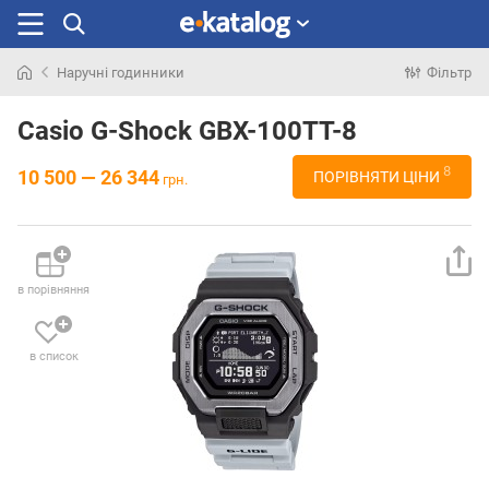
Наручні годинники
Фільтр
Шукали
раніше
Casio G-Shock GBX-100TT-8
8
10 500 — 26 344
ПОРІВНЯТИ ЦІНИ
грн.
в порівняння
в список