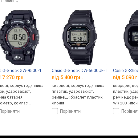
 таблиці
→
o G-Shock GW-9500-1
Casio G-Shock DW-5600UE-1
Casio G-Sh
17 270 грн.
від 5 400 грн.
від 5 090 г
цові, корпус годинника
кварцові, корпус годинника
кварцові, ко
он, ударозахист,
пластик, ударозахист,
пластик, уда
чна батарея,
ремінець: браслет пластик,
ремінець: ре
ометр, компас,
Японія
WR 200, Япон
томір, барометр,
порівняти
порівняти
порівн
овий час, ремінець:
лет пластик, WR 200,
ія