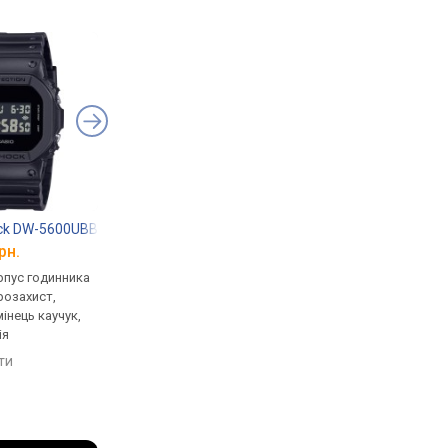
ock DW-5600UBB-1
Casio G-Shock GST-B100D-1A
Casio G-Shock GA-B
рн.
від 17 838 грн.
від 8 790 грн.
рпус годинника
кварцові, корпус годинника
кварцові, корпус го
розахист,
пластик, ударозахист,
карбон, ударозахист,
мінець каучук,
сонячна батарея, світовий
сонячна батарея, сві
ія
час, Bluetooth, ремінець:
час, Bluetooth, реміне
браслет сталь, WR 200,
ремінець каучук, WR 
яти
порівняти
порівняти
Японія
Японія