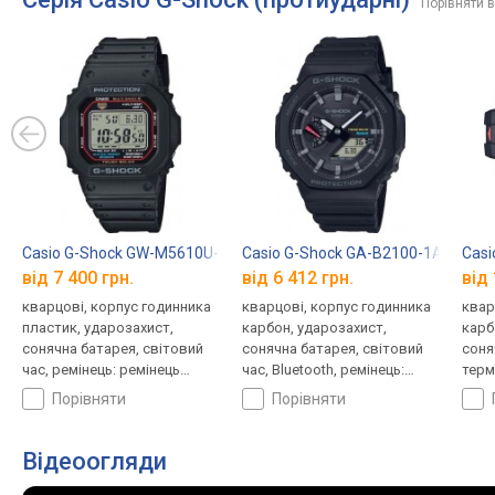
Порівняти в
Casio G-Shock GW-M5610U-1E
Casio G-Shock GA-B2100-1A
Casi
від 7 400 грн.
від 6 412 грн.
від 
кварцові, корпус годинника
кварцові, корпус годинника
квар
пластик, ударозахист,
карбон, ударозахист,
карб
сонячна батарея, світовий
сонячна батарея, світовий
соня
час, ремінець: ремінець
час, Bluetooth, ремінець:
терм
каучук, WR 200, Японія
браслет пластик, WR 200,
висо
порівняти
порівняти
Японія
світ
брас
Япон
Відеоогляди