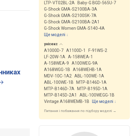
LTP-VT02BL-2A
Baby-G BGD-565U-7
G-Shock GMA-S2100BA-3A
G-Shock GMA-S2100SK-7A
G-Shock GMA-S2100BA-2A1
G-Shock Women GMA-S140-4A
Ще моделі
↓
унісекс
A1000D-7
A1100D-1
F-91WS-2
LF-20W-1A
A-158WEA-1
A-158WEA-9
A100WEG-9A
A168WGG-1B
A168WEHB-1A
инниках
MDV-10C-1A2
ABL-100WE-1A
ABL-100WE-1B
MTP-B146D-1A
MTP-B146D-7A
MTP-B195D-1A
MTP-B145D-2A1
ABL-100WEGG-1B
Vintage A168WEMB-1B
Ще моделі
↓
Питання і побажання по підбору моделі →