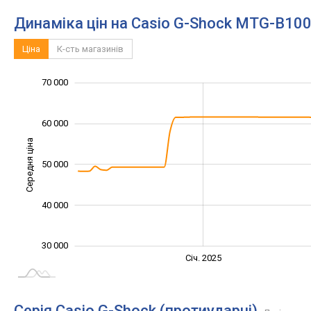
Динаміка цін на Casio G-Shock MTG-B10
Ціна
К-сть магазинів
25 000
35 000
45 000
80 000
20 000
10 000
70 000
60 000
Середня ціна
50 000
35 000
40 000
30 000
Січ. 2027
Лип.
Січ. 2025
L
Серія Casio G-Shock (протиударні)