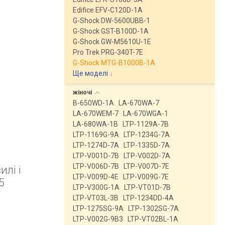
Edifice EFV-C120D-1A
G-Shock DW-5600UBB-1
G-Shock GST-B100D-1A
G-Shock GW-M5610U-1E
Pro Trek PRG-340T-7E
G-Shock MTG-B1000B-1A
Ще моделі
↓
жіночі
B-650WD-1A
LA-670WA-7
LA-670WEM-7
LA-670WGA-1
LA-680WA-1B
LTP-1129A-7B
LTP-1169G-9A
LTP-1234G-7A
LTP-1274D-7A
LTP-1335D-7A
LTP-V001D-7B
LTP-V002D-7A
LTP-V006D-7B
LTP-V007D-7E
лі і
LTP-V009D-4E
LTP-V009G-7E
5
LTP-V300G-1A
LTP-VT01D-7B
LTP-VT03L-3B
LTP-1234DD-4A
LTP-1275SG-9A
LTP-1302SG-7A
LTP-V002G-9B3
LTP-VT02BL-1A