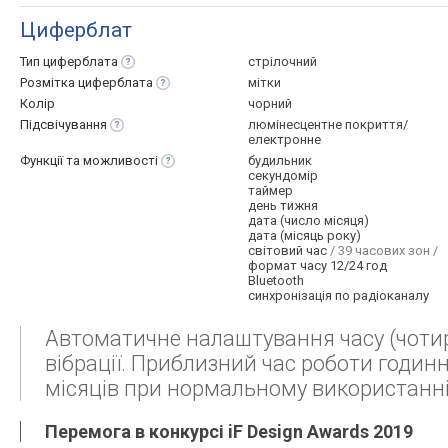
Циферблат
Тип
циферблата
стрілочний
Розмітка
циферблата
мітки
Колір
чорний
Підсвічування
люмінесцентне покриття/
електронне
Функції та
можливості
будильник
секундомір
таймер
день тижня
дата (число місяця)
дата (місяць року)
світовий час
/ 39 часових зон /
формат часу 12/24 год
Bluetooth
синхронізація по радіоканалу
Автоматичне налаштування часу (чотири 
вібрації. Приблизний час роботи годин
місяців при нормальному використанні і
Перемога в конкурсі iF Design Awards 2019