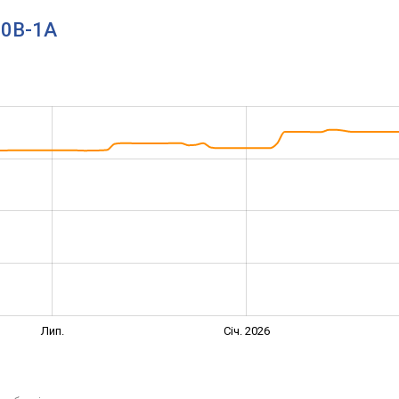
00B-1A
Лип.
Січ. 2026