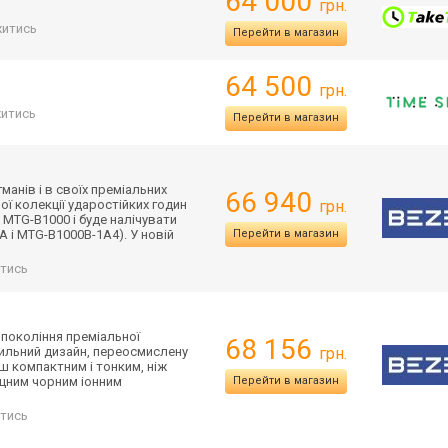
64 000
грн.
итись
Перейти в магазин
64 500
грн.
итись
Перейти в магазин
анів і в своїх преміальних
66 940
ої колекції ударостійких годин
грн.
 MTG-B1000 і буде налічувати
A і MTG-B1000B-1A4)
. У новій
Перейти в магазин
тись
 покоління преміальної
68 156
тильний дизайн, переосмислену
грн.
ш компактним і тонким, ніж
іцним чорним іонним
Перейти в магазин
тись