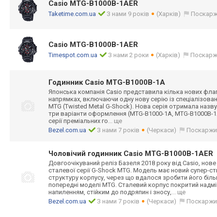
Casio MTG-B1000B-1AER
Taketime.com.ua
З нами 9 років
(Харків)
Поскарж
Casio MTG-B1000B-1AER
Timespot.com.ua
З нами 2 роки
(Харків)
Поскарж
Годинник Casio MTG-B1000B-1A
Японська компанія Casio представила кілька нових флагм
напрямках, включаючи одну нову серію із спеціалізован
MTG (Twisted Metal G-Shock). Нова серія отримала назву
три варіанти оформлення (MTG-B1000-1A, MTG-B1000B-1
серії преміальних го
... ще
Bezel.com.ua
З нами 7 років
(Черкаси)
Поскаржи
Чоловічий годинник Casio MTG-B1000B-1AER
Довгоочікуваний реліз Базеля 2018 року від Casio, нове
сталевої серії G-Shock MTG. Модель має новий супер-с
структуру корпусу, через що вдалося зробити його біль
попередні моделі MTG. Сталевий корпус покритий надм
напиленням, стійким до подряпин і зносу,
... ще
Bezel.com.ua
З нами 7 років
(Черкаси)
Поскаржи