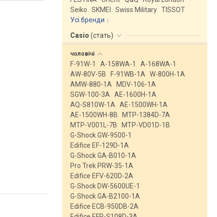
Seiko
SKMEI
Swiss Military
TISSOT
Усі бренди
Casio
(
стать
)
чоловічі
F-91W-1
A-158WA-1
A-168WA-1
AW-80V-5B
F-91WB-1A
W-800H-1A
AMW-880-1A
MDV-106-1A
SGW-100-3A
AE-1600H-1A
AQ-S810W-1A
AE-1500WH-1A
AE-1500WH-8B
MTP-1384D-7A
MTP-V001L-7B
MTP-VD01D-1B
G-Shock GW-9500-1
Edifice EF-129D-1A
G-Shock GA-B010-1A
Pro Trek PRW-35-1A
Edifice EFV-620D-2A
G-Shock DW-5600UE-1
G-Shock GA-B2100-1A
Edifice ECB-950DB-2A
Edifice EFR-S108D-3A