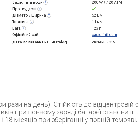
Захист від
води
200 WR / 20 ATM
Протиударні
Діаметр /
ширина
52 мм
Товщина
14 мм
Вага
123 г
Офіційний сайт
casio-intl.com
Дата додавання на E-Katalog
квітень 2019
рази на день). Стійкість до відцентровій си
никiв при повному заряді батареї становить 
 18 місяців при зберіганні у повній темряві.