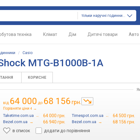
тільки наручні годинники
обутова техніка
Клімат
Дім
Дитячі товари
Авто
одинники
/
Casio
-Shock MTG-B1000B-1A
ИТАННЯ
КОРИСНЕ
Я
64 000
68 156
грн.
від
до
Порівняти ціни
→
4
Taketime.com.ua
→
64 000 грн.
Timespot.com.ua
→
64 500 грн.
Bezel.com.ua
→
66 940 грн.
Bezel.com.ua
→
68 156 грн.
в список
додати до порівняння