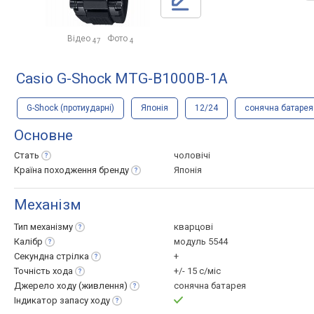
Відео
Фото
47
4
Casio G-Shock MTG-B1000B-1A
G-Shock (протиударні)
Японія
12/24
сонячна батарея
Основне
Стать
чоловічі
Країна походження
бренду
Японія
Механізм
Тип
механізму
кварцові
Калібр
модуль 5544
Секундна
стрілка
+
Точність
хода
+/- 15 с/міс
Джерело ходу
(живлення)
сонячна батарея
Індикатор запасу
ходу