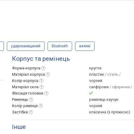
ударозахищений
Bluetooth
великі
Корпус та ремінець
Форма
корпуса
кругла
Матеріал
корпуса
пластик
/ сталь /
Колір
корпуса
чорний
Матеріал
скла
сапфірове
/ сферичне /
Фіксація
головки
Ремінець
ремінець каучук
Колір
ремінця
чорний
Застібка
класична (з пряжкою)
Інше