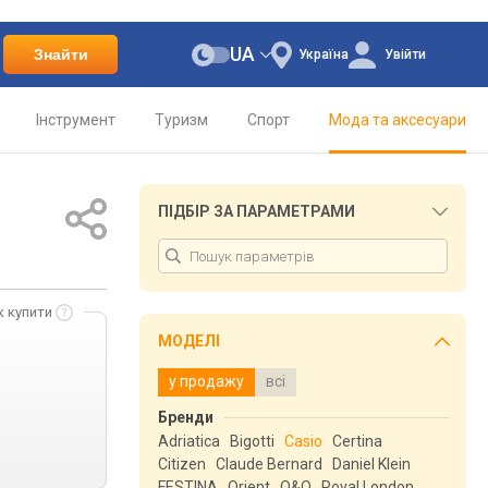
UA
Знайти
Україна
Увійти
Інструмент
Туризм
Спорт
Мода та аксесуари
ПІДБІР ЗА ПАРАМЕТРАМИ
к купити
МОДЕЛІ
у продажу
всі
Бренди
Adriatica
Bigotti
Casio
Certina
Citizen
Claude Bernard
Daniel Klein
FESTINA
Orient
Q&Q
Royal London