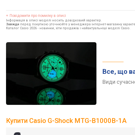
Повідомити про помилку в описі
Інформація в описі моделі носить довідковий характер.
Завжди
перед покупкою уточнюйте у менеджера інтернет-магазину характе
Каталог Casio 2026
- новинки, хіти продажів і найактуальніші моделі Casio.
Все, що в
Види сучасно
Купити Casio G-Shock MTG-B1000B-1A