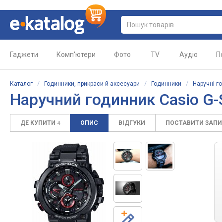
Гаджети
Комп'ютери
Фото
TV
Аудіо
П
Каталог
/
Годинники, прикраси й аксесуари
/
Годинники
/
Наручні г
Наручний годинник Casio G
ДЕ КУПИТИ
ОПИС
ВІДГУКИ
ПОСТАВИТИ ЗАП
4