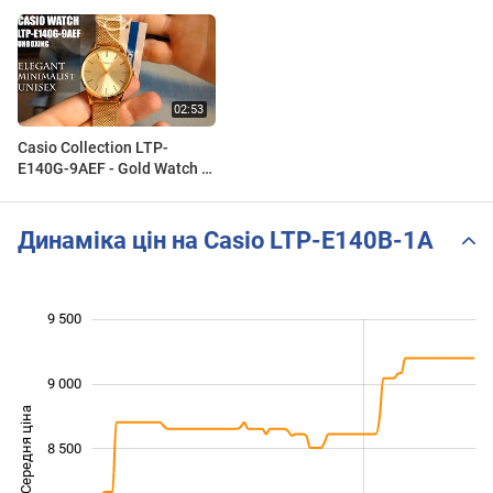
Casio Collection LTP-
E140G-9AEF - Gold Watch |
Unboxing and first look
Динаміка цін на Casio LTP-E140B-1A
9 500
 000
 500
 000
9 000
Середня ціна
8 500
7 500