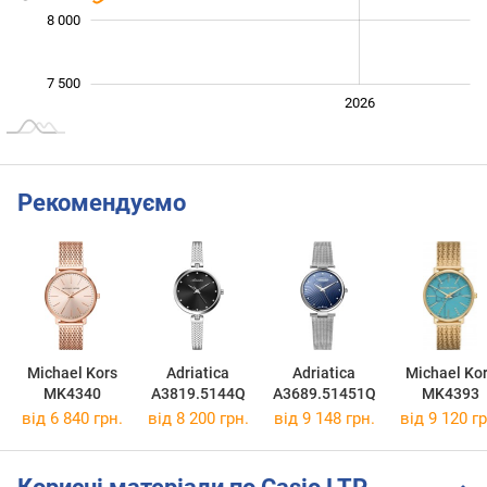
8 000
7 500
2024
2025
2028
2026
L
Рекомендуємо
Michael Kors
Adriatica
Adriatica
Michael Ko
MK4340
A3819.5144Q
A3689.51451Q
MK4393
від 6 840 грн.
від 8 200 грн.
від 9 148 грн.
від 9 120 гр