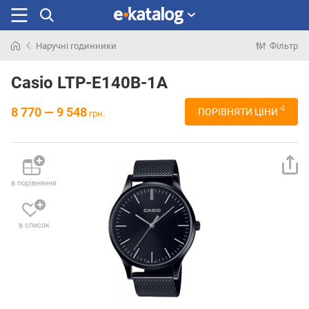
Наручні годинники
Фільтр
Шукали
раніше
Casio LTP-E140B-1A
4
8 770 — 9 548
ПОРІВНЯТИ ЦІНИ
грн.
в порівняння
в список