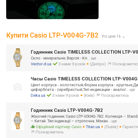
Купити Casio LTP-V004G-7B2
Усі ціни 16
→
Годинник Casio TIMELESS COLLECTION LTP-V
Скло - мінеральне; Версія - Кл
... ще
Vector-d.ua
З нами 9 років
(Дніпро)
Поскаржити
Часы Casio TIMELESS COLLECTION LTP-V004G
Цвет корпуса - золотистый;Форм
а корпуса - круглые;Д
циферблата - серебристый;Тип индикации - аналог
... ще
Deka.ua
З нами 9 років
(Київ)
Поскаржитись
Годинник Casio LTP-V004G-7B2
Жіночий годинник Casio LTP-V004G-7B2. Колекція – Stand
– Китай. Тип індикації – стрілочна. Механ
... ще
Офіційний партнер Casio
Titan.ua
(Львів)
Гарантія
Поскаржитись