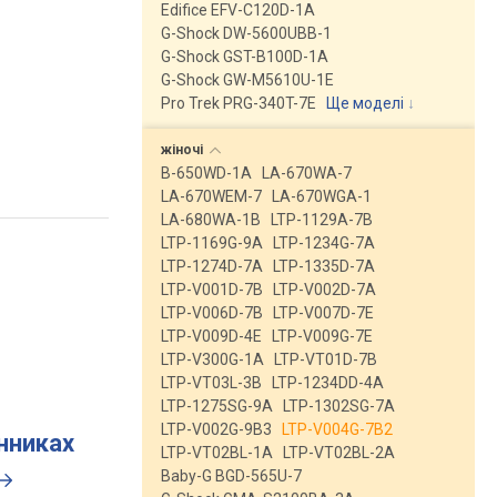
Edifice EFV-C120D-1A
G-Shock DW-5600UBB-1
G-Shock GST-B100D-1A
G-Shock GW-M5610U-1E
Pro Trek PRG-340T-7E
Ще моделі
↓
жіночі
B-650WD-1A
LA-670WA-7
LA-670WEM-7
LA-670WGA-1
LA-680WA-1B
LTP-1129A-7B
LTP-1169G-9A
LTP-1234G-7A
LTP-1274D-7A
LTP-1335D-7A
LTP-V001D-7B
LTP-V002D-7A
LTP-V006D-7B
LTP-V007D-7E
LTP-V009D-4E
LTP-V009G-7E
LTP-V300G-1A
LTP-VT01D-7B
LTP-VT03L-3B
LTP-1234DD-4A
LTP-1275SG-9A
LTP-1302SG-7A
LTP-V002G-9B3
LTP-V004G-7B2
инниках
LTP-VT02BL-1A
LTP-VT02BL-2A
Baby-G BGD-565U-7