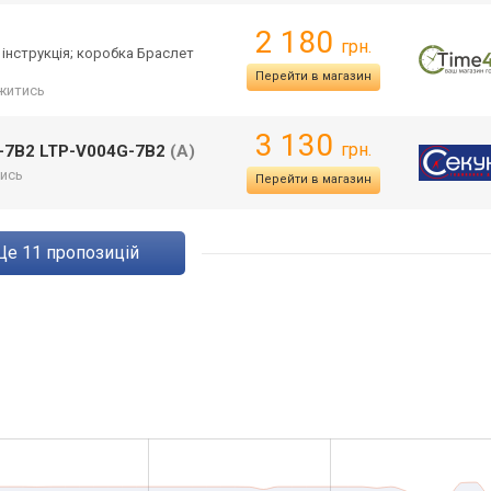
2 180
грн.
 інструкція; коробка Браслет
Перейти в магазин
житись
3 130
грн.
-7B2 LTP-V004G-7B2
(A)
ись
Перейти в магазин
ще
11
пропозицій