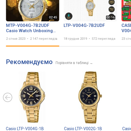
MTP-V004G-7B2UDF
LTP-V004G-7B2UDF
CASI
Casio Watch Unboxing
V00
Review
7B2
2 січня 2023
2 147 переглядів
18 грудня 2019
572 перегляда
23 сі
JAM
JAM
Рекомендуємо
Порівняти в таблиці
→
Casio LTP-V004G-1B
Casio LTP-V002G-1B
Casi