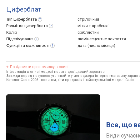
Циферблат
Тип
циферблата
стрілочний
Розмітка
циферблата
мітки + арабські
Колір
сріблястий
Підсвічування
люмінесцентне покриття
Функції та
можливості
дата (число місяця)
Повідомити про помилку в описі
Інформація в описі моделі носить довідковий характер.
Завжди
перед покупкою уточнюйте у менеджера інтернет-магазину характе
Каталог Casio 2026
- новинки, хіти продажів і найактуальніші моделі Casio.
Все, що в
Види сучасно