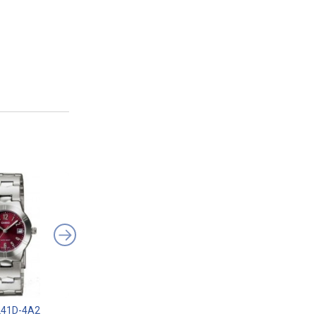
241D-4A2
Casio LTP-1335D-2A
Casio LTP-V002G-9B