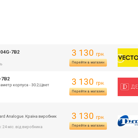
3 130
004G-7B2
грн.
Перейти в магазин
сь
-7B2
3 130
грн.
иаметр корпуса - 30.2;Цвет
Перейти в магазин
3 130
ard Analogue. Країна виробник
грн.
Перейти в магазин
: 24 міс. від виробника