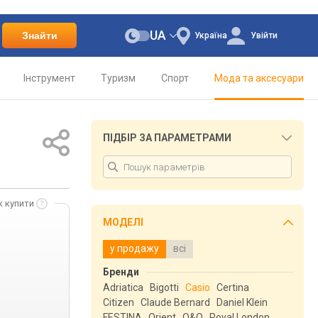
UA
Знайти
Україна
Увійти
Інструмент
Туризм
Спорт
Мода та аксесуари
ПІДБІР ЗА ПАРАМЕТРАМИ
к купити
МОДЕЛІ
у продажу
всі
Бренди
Adriatica
Bigotti
Casio
Certina
Citizen
Claude Bernard
Daniel Klein
FESTINA
Orient
Q&Q
Royal London