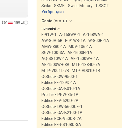
Seiko
SKMEI
Swiss Military
TISSOT
Усі бренди
Casio
(
стать
)
$61
189 zł
чоловічі
F-91W-1
A-158WA-1
A-168WA-1
AW-80V-5B
F-91WB-1A
W-800H-1A
AMW-880-1A
MDV-106-1A
SGW-100-3A
AE-1600H-1A
AQ-S810W-1A
AE-1500WH-1A
AE-1500WH-8B
MTP-1384D-7A
MTP-V001L-7B
MTP-VD01D-1B
G-Shock GW-9500-1
Edifice EF-129D-1A
G-Shock GA-B010-1A
Pro Trek PRW-35-1A
Edifice EFV-620D-2A
G-Shock DW-5600UE-1
G-Shock GA-B2100-1A
Edifice ECB-950DB-2A
Edifice EFR-S108D-3A