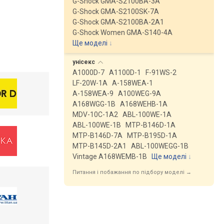
G-Shock GMA-S2100BA-3A
G-Shock GMA-S2100SK-7A
G-Shock GMA-S2100BA-2A1
G-Shock Women GMA-S140-4A
Ще моделі
↓
унісекс
A1000D-7
A1100D-1
F-91WS-2
LF-20W-1A
A-158WEA-1
A-158WEA-9
A100WEG-9A
A168WGG-1B
A168WEHB-1A
MDV-10C-1A2
ABL-100WE-1A
ABL-100WE-1B
MTP-B146D-1A
MTP-B146D-7A
MTP-B195D-1A
MTP-B145D-2A1
ABL-100WEGG-1B
Vintage A168WEMB-1B
Ще моделі
↓
Питання і побажання по підбору моделі →