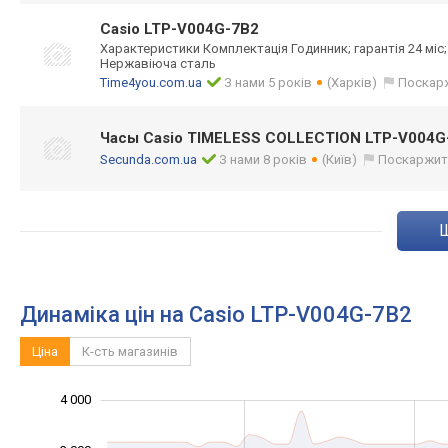
Casio LTP-V004G-7B2
Характеристики Комплектація Годинник; гарантія 24 міс;
Нержавіюча сталь
Time4you.com.ua
З нами 5 років
(Харків)
Поскар
Часы Casio TIMELESS COLLECTION LTP-V004G
Secunda.com.ua
З нами 8 років
(Київ)
Поскаржит
Динаміка цін на Casio LTP-V004G-7B2
Ціна
К-сть магазинів
4 000
-1 000
-2 000
1 500
2 500
5 000
-500
500