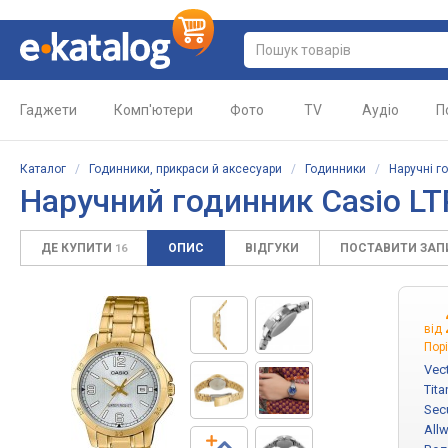
Гаджети
Комп'ютери
Фото
TV
Аудіо
П
Каталог
/
Годинники, прикраси й аксесуари
/
Годинники
/
Наручні г
Наручний годинник Casio L
ДЕ КУПИТИ
ОПИС
ВІДГУКИ
ПОСТАВИТИ ЗА
16
від
Порі
Vec
Tita
Sec
All