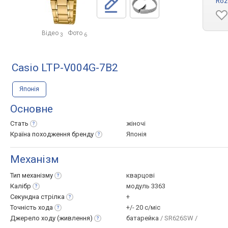
Roz
Відео
Фото
3
6
Casio LTP-V004G-7B2
Японія
Основне
Стать
жіночі
Країна походження
бренду
Японія
Механізм
Тип
механізму
кварцові
Калібр
модуль 3363
Секундна
стрілка
+
Точність
хода
+/- 20 с/міс
Джерело ходу
(живлення)
батарейка
/ SR626SW /