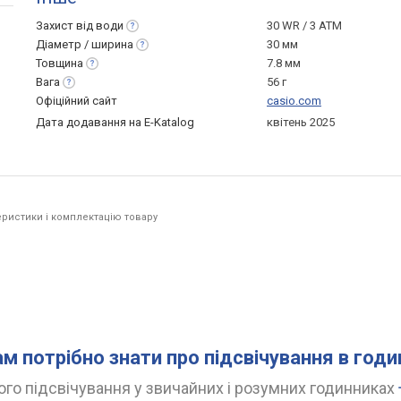
Захист від
води
30 WR / 3 ATM
Діаметр /
ширина
30 мм
Товщина
7.8 мм
Вага
56 г
Офіційний сайт
casio.com
Дата додавання на E-Katalog
квітень 2025
ристики і комплектацію товару
ам потрібно знати про підсвічування в год
го підсвічування у звичайних і розумних годинниках