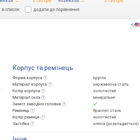
etka.ua
→
3 130 грн.
Rozetka.ua
→
3 130 грн.
в список
додати до порівняння
Корпус та ремінець
Форма
корпуса
кругла
Матеріал
корпуса
нержавіюча сталь
Колір
корпуса
золотистий
Матеріал
скла
мінеральне
Захист заводної
головки
Ремінець
браслет сталь
Колір
ремінця
золотистий
Застібка
кліпса (розкладається)
Інше