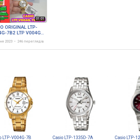
O ORIGINAL LTP-
4G-7B2 LTP V004G
 V 004 G LTPV004
чня 2023
246 переглядів
 TANGAN WANITA ST
 CASIO JAMDUNIA
o LTP-V004G-7B
Casio LTP-1335D-7A
Casio LTP-1