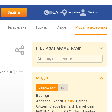
UA
Знайти
Україна
Увійти
Інструмент
Туризм
Спорт
Мода та аксесуари
ПІДБІР ЗА ПАРАМЕТРАМИ
к купити
МОДЕЛІ
у продажу
всі
Бренди
Adriatica
Bigotti
Casio
Certina
Citizen
Claude Bernard
Daniel Klein
FESTINA
Orient
Q&Q
Royal London