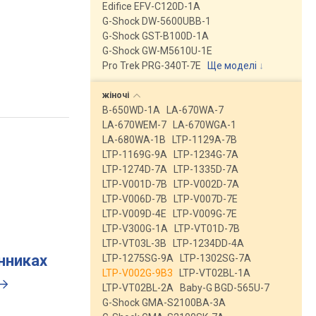
Edifice EFV-C120D-1A
G-Shock DW-5600UBB-1
G-Shock GST-B100D-1A
G-Shock GW-M5610U-1E
Pro Trek PRG-340T-7E
Ще моделі
↓
жіночі
B-650WD-1A
LA-670WA-7
LA-670WEM-7
LA-670WGA-1
LA-680WA-1B
LTP-1129A-7B
LTP-1169G-9A
LTP-1234G-7A
LTP-1274D-7A
LTP-1335D-7A
LTP-V001D-7B
LTP-V002D-7A
LTP-V006D-7B
LTP-V007D-7E
LTP-V009D-4E
LTP-V009G-7E
LTP-V300G-1A
LTP-VT01D-7B
LTP-VT03L-3B
LTP-1234DD-4A
инниках
LTP-1275SG-9A
LTP-1302SG-7A
LTP-V002G-9B3
LTP-VT02BL-1A
LTP-VT02BL-2A
Baby-G BGD-565U-7
G-Shock GMA-S2100BA-3A