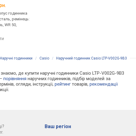
рн.
від 2 050 грн.
від 1 820 грн.
рпус годинника
кварцові, корпус годинника
кварцові, корпус го
таль, ремінець:
нержавіюча сталь, ремінець:
нержавіюча сталь, р
ь, WR 50,
браслет сталь, WR 30,
браслет сталь, WR 30
Японія
Японія
яти
порівняти
порівняти
Наручні годинники
/
Casio
/
Наручний годинник Casio LTP-V002G-9B3
Ми знаємо, де купити наручні годинники Casio LTP-V002G-9B3
 —
порівняння
наручних годинників, підбір моделей за
рмінів, огляди, інструкції,
рейтинг
товарів,
рекомендації
кції.
Ваш регіон
і?
r.