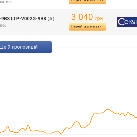
Перейти в магазин
житись
3 040
грн.
-9B3 LTP-V002G-9B3
(A)
ись
Перейти в магазин
ще
9
пропозицій