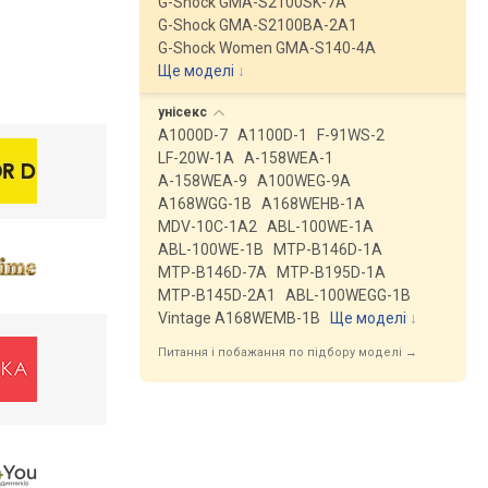
G-Shock GMA-S2100SK-7A
G-Shock GMA-S2100BA-2A1
G-Shock Women GMA-S140-4A
Ще моделі
↓
унісекс
A1000D-7
A1100D-1
F-91WS-2
LF-20W-1A
A-158WEA-1
A-158WEA-9
A100WEG-9A
A168WGG-1B
A168WEHB-1A
MDV-10C-1A2
ABL-100WE-1A
ABL-100WE-1B
MTP-B146D-1A
MTP-B146D-7A
MTP-B195D-1A
MTP-B145D-2A1
ABL-100WEGG-1B
Vintage A168WEMB-1B
Ще моделі
↓
Питання і побажання по підбору моделі →