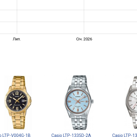
Лип.
Січ. 2026
o LTP-V004G-1B
Casio LTP-1335D-2A
Casio LTP-1