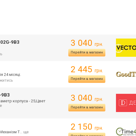
3 040
002G-9B3
грн.
Перейти в магазин
сь
2 445
грн.
я 24 місяці.
Перейти в магазин
житись
-9B3
3 040
грн.
иаметр корпуса - 25;Цвет
ще
Перейти в магазин
2 150
грн.
Механізм Т
... ще