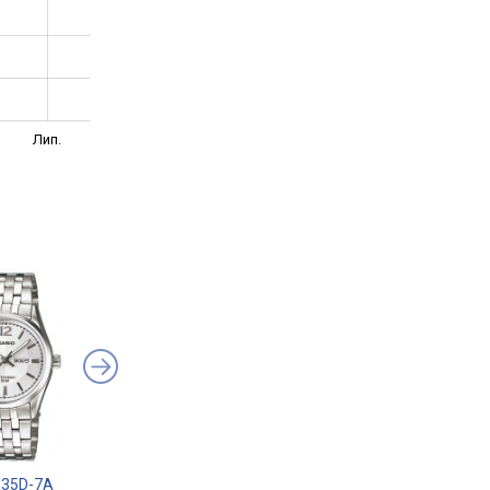
Лип.
335D-7A
Casio LTP-V004SG-9A
Casio LTP-1215A-2