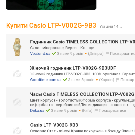
Купити Casio LTP-V002G-9B3
Усі ціни 14
→
Годинник Casio TIMELESS COLLECTION LTP-V
Скло - мінеральне; Версія - Кл
... ще
Vector-d.ua
З нами 9 років
(Дніпро)
Поскаржити
Жіночий годинник LTP-V002G-9B3UDF
Жіночий годинник LTP-V002G-9B3. 100% оригінала. Гаранті
Goodtime.com.ua
З нами 8 років
(Харків)
Поскар
Часы Casio TIMELESS COLLECTION LTP-V002G
Цвет корпуса - золотистый;Форм
а корпуса - круглые;Д
циферблата - серебристый;Тип индикации - аналогов
... 
Deka.ua
З нами 9 років
(Київ)
Поскаржитись
Casio LTP-V002G-9B3
Основне Стать жіночі Країна походження бренду Японія 