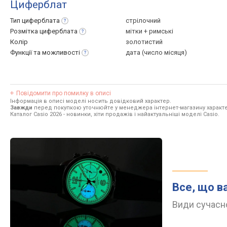
Циферблат
Тип
циферблата
стрілочний
Розмітка
циферблата
мітки + римські
Колір
золотистий
Функції та
можливості
дата (число місяця)
Повідомити про помилку в описі
Інформація в описі моделі носить довідковий характер.
Завжди
перед покупкою уточнюйте у менеджера інтернет-магазину характе
Каталог Casio 2026
- новинки, хіти продажів і найактуальніші моделі Casio.
Все, що в
Види сучасно