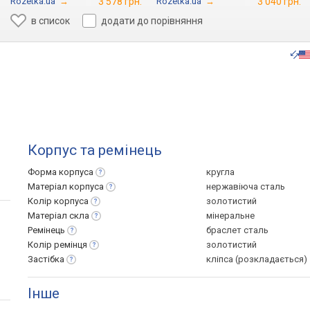
Rozetka.ua
→
3 578 грн.
Rozetka.ua
→
3 040 грн.
в список
додати до порівняння
Корпус та ремінець
Форма
корпуса
кругла
Матеріал
корпуса
нержавіюча сталь
Колір
корпуса
золотистий
Матеріал
скла
мінеральне
Ремінець
браслет сталь
Колір
ремінця
золотистий
Застібка
кліпса (розкладається)
Інше