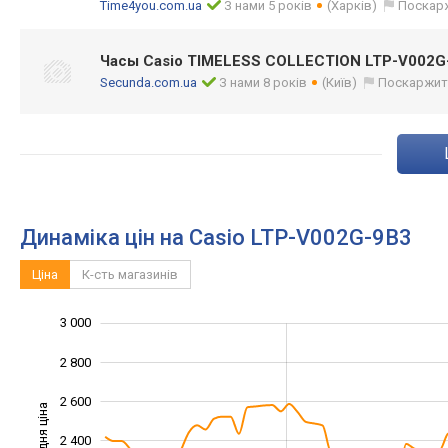
Time4you.com.ua
З нами 5 років
(Харків)
Поскар
Часы Casio TIMELESS COLLECTION LTP-V002G
Secunda.com.ua
З нами 8 років
(Київ)
Поскаржит
Динаміка цін на Casio LTP-V002G-9B3
Ціна
К-сть магазинів
3 000
1 400
1 600
3 200
2 800
2 600
Середня ціна
2 400
1 800