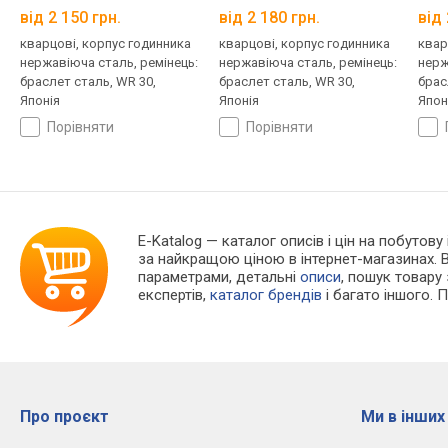
від 2 150 грн.
від 2 180 грн.
від 
кварцові, корпус годинника
кварцові, корпус годинника
квар
нержавіюча сталь, ремінець:
нержавіюча сталь, ремінець:
нерж
браслет сталь, WR 30,
браслет сталь, WR 30,
брас
Японія
Японія
Япон
порівняти
порівняти
E-Katalog
— каталог описів і цін на побутову
за найкращою ціною в інтернет-магазинах. 
параметрами, детальні
описи
, пошук товару
експертів,
каталог брендів
і багато іншого. 
Про проєкт
Ми в інших