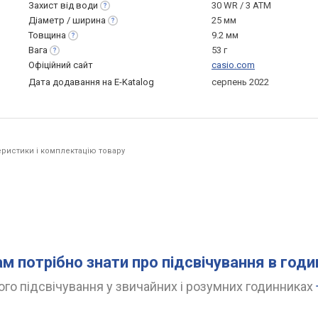
Захист від
води
30 WR / 3 ATM
Діаметр /
ширина
25 мм
Товщина
9.2 мм
Вага
53 г
Офіційний сайт
casio.com
Дата додавання на E-Katalog
серпень 2022
ристики і комплектацію товару
ам потрібно знати про підсвічування в год
го підсвічування у звичайних і розумних годинниках