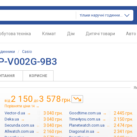
тільки наручні годинники
обутова техніка
Клімат
Дім
Дитячі товари
Авто
одинники
/
Casio
TP-V002G-9B3
ПИТАННЯ
КОРИСНЕ
Я
2 150
3 578
грн.
від
до
Порівняти ціни
→
14
Vector-d.ua
→
3 040 грн.
Goodtime.com.ua
→
2 445 грн.
Deka.ua
→
3 040 грн.
Time4you.com.ua
→
2 150 грн.
Secunda.com.ua
→
3 040 грн.
Planetwatch.com.ua
→
2 474 грн.
Allwatch.com.ua
→
2 160 грн.
Diagonal.in.ua
→
2 341 грн.