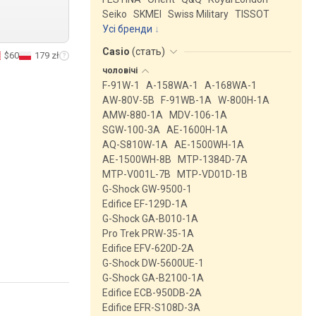
Seiko
SKMEI
Swiss Military
TISSOT
Усі бренди
Casio
(
стать
)
$60
179 zł
чоловічі
F-91W-1
A-158WA-1
A-168WA-1
AW-80V-5B
F-91WB-1A
W-800H-1A
AMW-880-1A
MDV-106-1A
SGW-100-3A
AE-1600H-1A
AQ-S810W-1A
AE-1500WH-1A
AE-1500WH-8B
MTP-1384D-7A
MTP-V001L-7B
MTP-VD01D-1B
G-Shock GW-9500-1
Edifice EF-129D-1A
G-Shock GA-B010-1A
Pro Trek PRW-35-1A
Edifice EFV-620D-2A
G-Shock DW-5600UE-1
G-Shock GA-B2100-1A
Edifice ECB-950DB-2A
Edifice EFR-S108D-3A