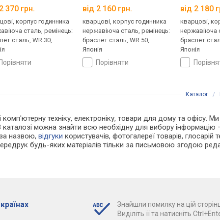
2 370 грн.
від 2 160 грн.
від 2 180 г
цові, корпус годинника
кварцові, корпус годинника
кварцові, ко
авіюча сталь, ремінець:
нержавіюча сталь, ремінець:
нержавіюча с
лет сталь, WR 30,
браслет сталь, WR 50,
браслет стал
ія
Японія
Японія
порівняти
порівняти
порівн
Каталог
/
 і комп'ютерну техніку, електроніку, товари для дому та офісу. 
В каталозі можна знайти всю необхідну для вибору інформацію
 за назвою,
відгуки
користувачів, фотогалереї товарів, глосарій те
Передрук будь-яких матеріалів тільки за письмовою згодою реда
 країнах
Знайшли помилку на цій сторінц
Виділіть її та натисніть Ctrl+Ente