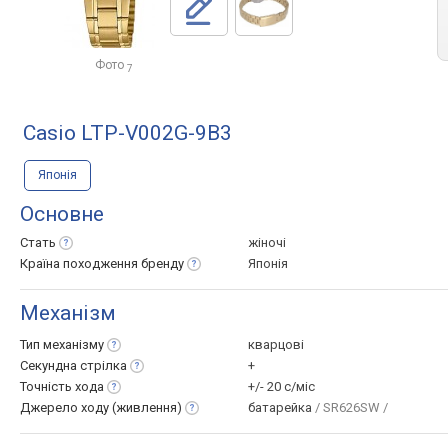
Фото
7
Casio LTP-V002G-9B3
Японія
Основне
Стать
жіночі
Країна походження
бренду
Японія
Механізм
Тип
механізму
кварцові
Секундна
стрілка
+
Точність
хода
+/- 20 с/міс
Джерело ходу
(живлення)
батарейка
/ SR626SW /