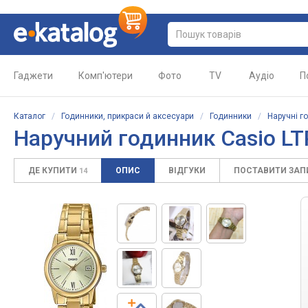
Гаджети
Комп'ютери
Фото
TV
Аудіо
П
Каталог
/
Годинники, прикраси й аксесуари
/
Годинники
/
Наручні г
Наручний годинник Casio L
ДЕ КУПИТИ
ОПИС
ВІДГУКИ
ПОСТАВИТИ ЗА
14