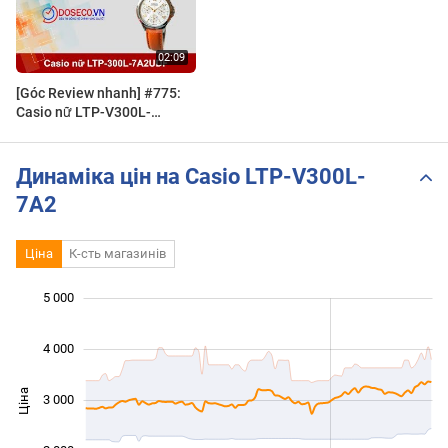
[Góc Review nhanh] #775:
Casio nữ LTP-V300L-
7A2UDF
Динаміка цін на Casio LTP-V300L-
7A2
Ціна
К-сть магазинів
 000
 500
 500
 000
500
0
5 000
4 000
Ціна
3 000
1 000