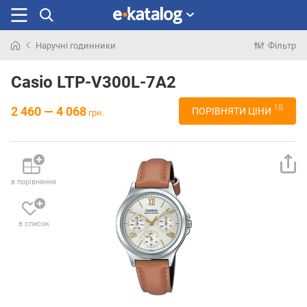
Наручні годинники
Фільтр
Шукали
раніше
Casio LTP-V300L-7A2
18
2 460 — 4 068
ПОРІВНЯТИ ЦІНИ
грн.
в порівняння
в список