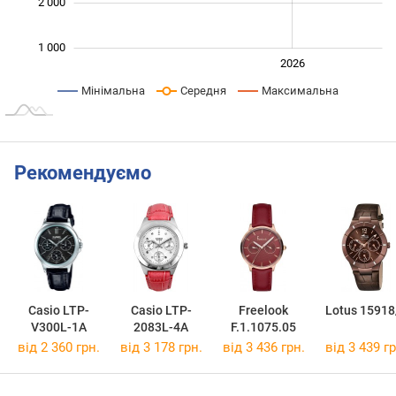
2 000
1 000
2024
2025
2028
2026
L
Мінімальна
Середня
Максимальна
Рекомендуємо
Casio LTP-
Casio LTP-
Freelook
Lotus 15918
V300L-1A
2083L-4A
F.1.1075.05
від 2 360 грн.
від 3 178 грн.
від 3 436 грн.
від 3 439 гр