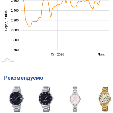
2 600
2 400
Середня ціна
2 200
1 600
2 000
1 800
1 600
Січ. 2027
Лип.
Січ. 2026
Лип.
L
Рекомендуємо