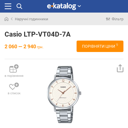
Наручні годинники
Фільтр
Шукали
раніше
Casio LTP-VT04D-7A
9
2 060 — 2 940
ПОРІВНЯТИ ЦІНИ
грн.
в порівняння
в список