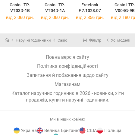
Casio LTP-
Casio LTP-
Freelook
Casio LTP
VT03D-1B
VT04D-1A
F.7.1028.07
V004G-9B
від 2 060 грн.
від 2 060 грн.
від 2 856 грн.
від 2 180 гр
Наручні годинники
Casio
Фільтр
Усі моделі
Повна версія сайту
Політика конфіденційності
Запитання й побажання щодо сайту
Магазинам
Каталог наручних годинників 2026 - новинки, хіти
продажів,
купити наручні годинники
.
Ми в інших країнах
Україна
Велика Британія
США
Польща