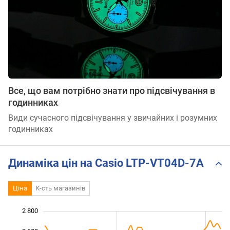
Все, що вам потрібно знати про підсвічування в
годинниках
Види сучасного підсвічування у звичайних і розумних
годинниках
Динаміка цін на Casio LTP-VT04D-7A
Ціна
К-сть магазинів
2 800
 200
 400
 000