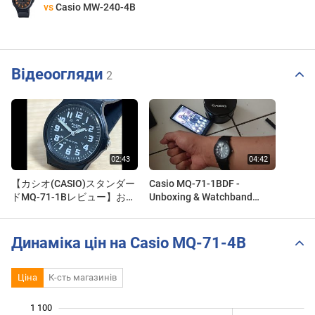
vs
Casio MW-240-4B
Відеоогляди
2
【カシオ(CASIO)スタンダー
Casio MQ-71-1BDF -
ドMQ-71-1Bレビュー】おす
Unboxing & Watchband
すめチープカシオ The
Strap Change
recommended watch
Динаміка цін на Casio MQ-71-4B
Ціна
К-сть магазинів
 200
600
650
750
850
500
1 100