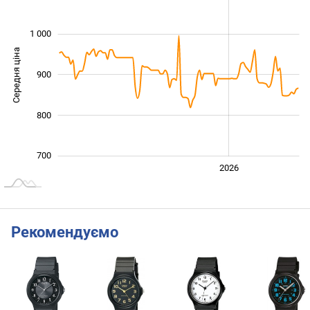
1 000
Середня ціна
900
1 000
800
700
2024
2025
2028
2026
L
Рекомендуємо