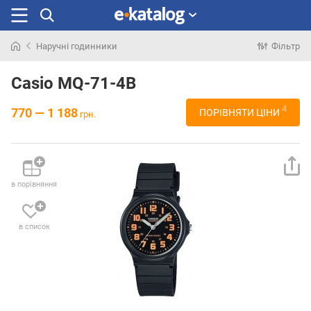
Наручні годинники
Фільтр
Шукали
раніше
Casio MQ-71-4B
4
770 — 1 188
ПОРІВНЯТИ ЦІНИ
грн.
в порівняння
в список