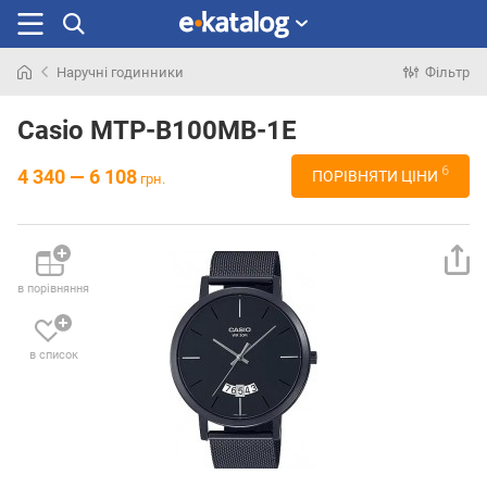
Наручні годинники
Фільтр
Шукали
раніше
Casio MTP-B100MB-1E
6
4 340 — 6 108
ПОРІВНЯТИ ЦІНИ
грн.
в порівняння
в список