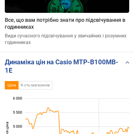
Все, що вам потрібно знати про підсвічування в
годинниках
Види сучасного підсвічування у звичайних і розумних
годинниках
Динаміка цін на Casio MTP-B100MB-
1E
Ціна
К-сть магазинів
6 000
 500
 000
 500
5 500
Середня ціна
5 000
3 500