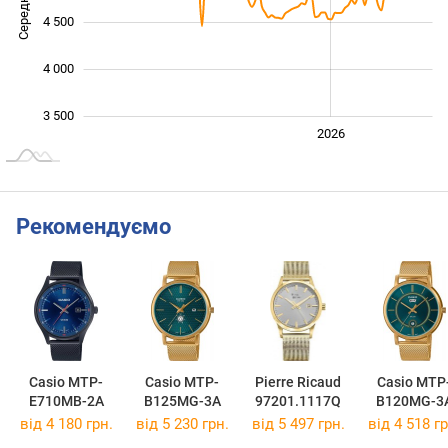
4 500
4 000
3 500
2024
2025
2028
2026
L
Рекомендуємо
Casio MTP-
Casio MTP-
Pierre Ricaud
Casio MTP
E710MB-2A
B125MG-3A
97201.1117Q
B120MG-3
від 4 180 грн.
від 5 230 грн.
від 5 497 грн.
від 4 518 гр