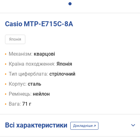
Casio MTP-E715C-8A
Японія
Механізм:
кварцові
Країна походження:
Японія
Тип циферблата:
стрілочний
Корпус:
сталь
Ремінець:
нейлон
Вага:
71 г
Всі характеристики
Докладніше