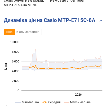
CASIO JAPAN NEW MODEL
New Casio under 100$
MTP-E715C-3A MEN'S
WATCH
Динаміка цін на Casio MTP-E715C-8A
Ціна
К-сть магазинів
10 000
 000
 000
 000
8 000
6 000
Ціна
10 000
4 000
2 000
0
2024
2025
2028
2026
L
Мінімальна
Середня
Максимальна