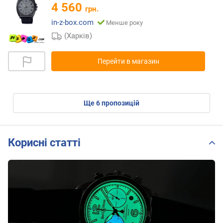
4 560
грн.
in-z-box.com
Менше року
(Харків)
Перейти в магазин
ще
6
пропозицій
Корисні статті