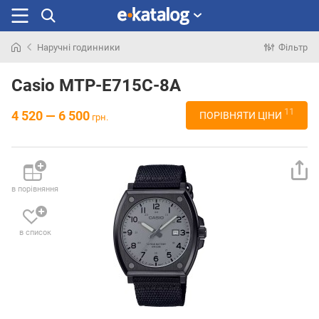
Наручні годинники
Фільтр
Шукали
раніше
Casio MTP-E715C-8A
11
4 520 — 6 500
ПОРІВНЯТИ ЦІНИ
грн.
в порівняння
в список