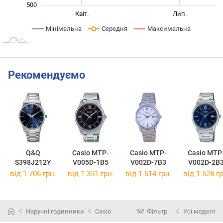
500
Січ. 2026
Жовт.
Бер.
Квіт.
Лип.
L
Мінімальна
Середня
Максимальна
Рекомендуємо
Q&Q
Casio MTP-
Casio MTP-
Casio MTP
S398J212Y
V005D-1B5
V002D-7B3
V002D-2B
від 1 706 грн.
від 1 351 грн.
від 1 514 грн.
від 1 528 гр
Наручні годинники
Casio
Фільтр
Усі моделі