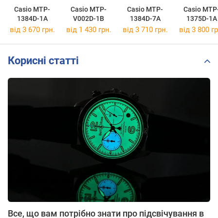
Casio MTP-
Casio MTP-
Casio MTP-
Casio MTP
1384D-1A
V002D-1B
1384D-7A
1375D-1A
від 3 670 грн.
від 1 430 грн.
від 3 710 грн.
від 3 800 гр
Корисні статті
Все, що вам потрібно знати про підсвічування в