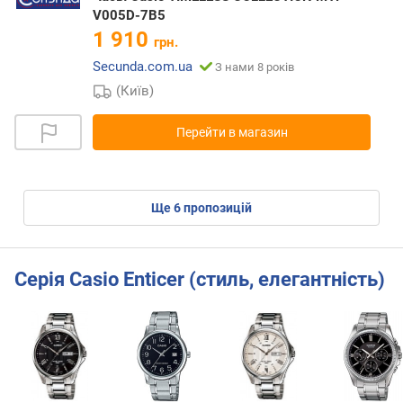
V005D-7B5
1 910
грн.
Secunda.com.ua
З нами 8 років
(Київ)
Перейти в магазин
ще
6
пропозицій
Серія Casio Enticer (стиль, елегантність)