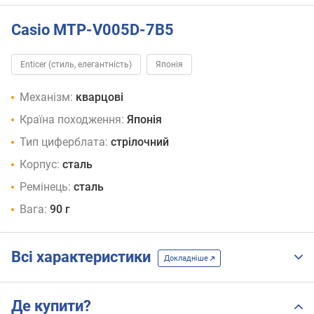
Casio MTP-V005D-7B5
Enticer (стиль, елегантність)
Японія
Механізм:
кварцові
Країна походження:
Японія
Тип циферблата:
стрілочний
Корпус:
сталь
Ремінець:
сталь
Вага:
90 г
Всі характеристики
Докладніше
Де купити?