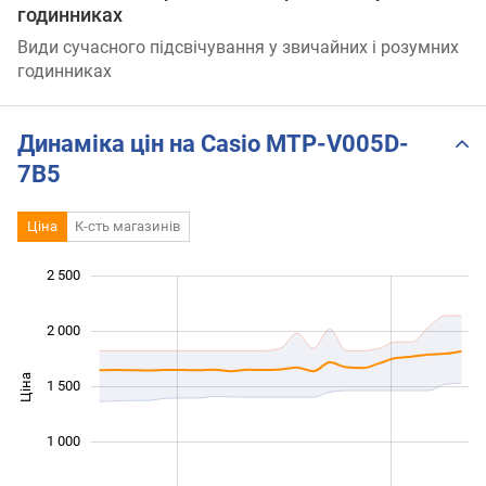
годинниках
Види сучасного підсвічування у звичайних і розумних
годинниках
Динаміка цін на Casio MTP-V005D-
7B5
Ціна
К-сть магазинів
 200
 000
-500
400
600
800
0
2 500
2 000
Ціна
1 000
1 500
1 000