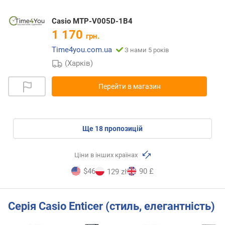
Casio MTP-V005D-1B4
1 170
грн.
Time4you.com.ua
З нами 5 років
(Харків)
Перейти в магазин
ще
18
пропозицій
Ціни в інших країнах
$46
90 £
129 zł
Серія Casio Enticer (стиль, елегантність)