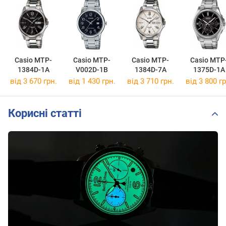
Casio MTP-
Casio MTP-
Casio MTP-
Casio MTP
1384D-1A
V002D-1B
1384D-7A
1375D-1A
від 3 670 грн.
від 1 430 грн.
від 3 710 грн.
від 3 800 гр
Корисні статті