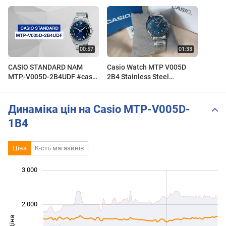
CASIO STANDARD NAM
Casio Watch MTP V005D
MTP-V005D-2B4UDF #casio
2B4 Stainless Steel
#tvbtime #mtpv005
Unpacking
Динаміка цін на Casio MTP-V005D-
1B4
Ціна
К-сть магазинів
3 000
 000
 000
 500
 000
-500
500
2 000
Ціна
1 000