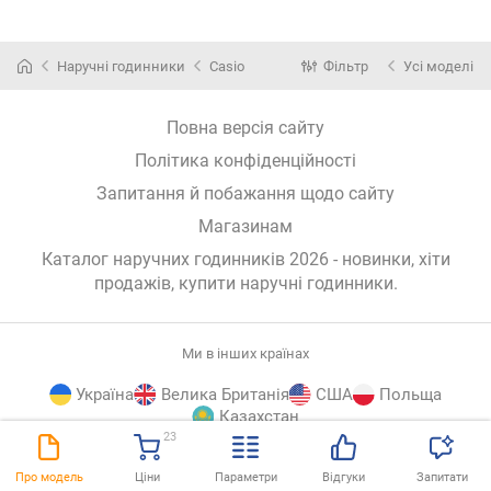
Наручні годинники
Casio
Фільтр
Усі моделі
Повна версія сайту
Політика конфіденційності
Запитання й побажання щодо сайту
Магазинам
Каталог наручних годинників 2026 - новинки, хіти
продажів,
купити наручні годинники
.
Ми в інших країнах
Україна
Велика Британія
США
Польща
Казахстан
23
E-
© E-Katalog, 2026
ВГОРУ
Про модель
Ціни
Параметри
Відгуки
Запитати
Katalog