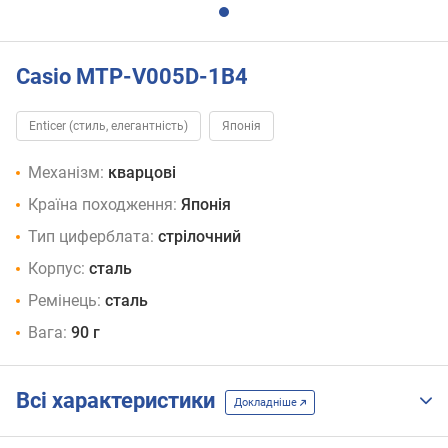
Casio MTP-V005D-1B4
Enticer (стиль, елегантність)
Японія
Механізм:
кварцові
Країна походження:
Японія
Тип циферблата:
стрілочний
Корпус:
сталь
Ремінець:
сталь
Вага:
90 г
Всі характеристики
Докладніше