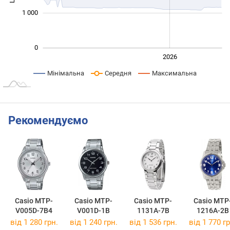
1 000
0
2024
2025
2028
2026
L
Мінімальна
Середня
Максимальна
Рекомендуємо
Casio MTP-
Casio MTP-
Casio MTP-
Casio MTP
V005D-7B4
V001D-1B
1131A-7B
1216A-2B
від 1 280 грн.
від 1 240 грн.
від 1 536 грн.
від 1 770 гр