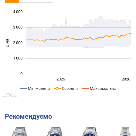
4 000
 000
 000
 500
 500
 000
-500
500
3 000
Ціна
2 000
1 000
1 000
0
2024
2027
2025
2026
L
Мінімальна
Середня
Максимальна
Рекомендуємо