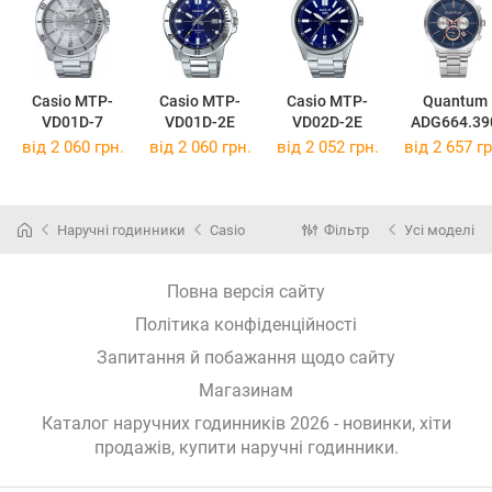
Casio MTP-
Casio MTP-
Casio MTP-
Quantum
VD01D-7
VD01D-2E
VD02D-2E
ADG664.39
від 2 060 грн.
від 2 060 грн.
від 2 052 грн.
від 2 657 гр
Наручні годинники
Casio
Фільтр
Усі моделі
Повна версія сайту
Політика конфіденційності
Запитання й побажання щодо сайту
Магазинам
Каталог наручних годинників 2026 - новинки, хіти
продажів,
купити наручні годинники
.