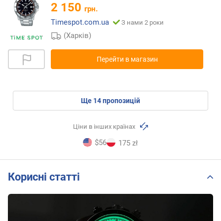
2 150
грн.
Timespot.com.ua
З нами 2 роки
(Харків)
Перейти в магазин
ще
14
пропозицій
Ціни в інших країнах
$56
175 zł
Корисні статті