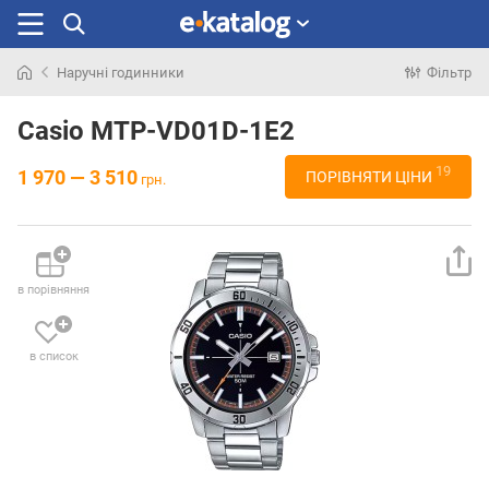
Наручні годинники
Фільтр
Шукали
раніше
Casio MTP-VD01D-1E2
19
1 970 — 3 510
ПОРІВНЯТИ ЦІНИ
грн.
в порівняння
в список