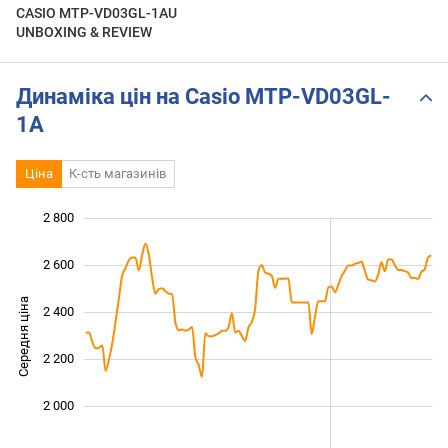
CASIO MTP-VD03GL-1AU
UNBOXING & REVIEW
Динаміка цін на Casio MTP-VD03GL-
1A
Ціна
К-сть магазинів
2 800
 400
 600
 000
2 600
Середня ціна
2 400
1 800
2 200
2 000