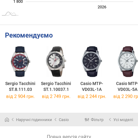
1 800
2024
2025
2028
2026
L
Рекомендуємо
Sergio Tacchini
Sergio Tacchini
Casio MTP-
Casio MTP
ST.8.111.03
ST.1.10037.1
VD03L-1A
VD03L-5A
від 2 904 грн.
від 2 749 грн.
від 2 244 грн.
від 2 290 гр
Наручні годинники
Casio
Фільтр
Усі моделі
Повна версія сайту