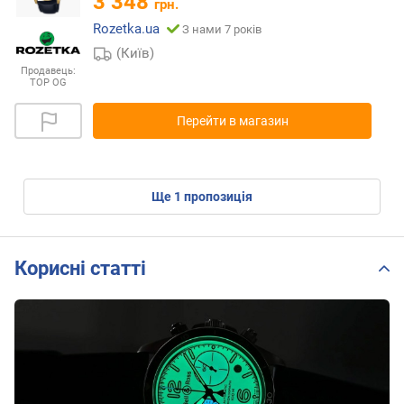
3 348
грн.
Rozetka.ua
З нами 7 років
(Київ)
Продавець:
TOP OG
Перейти в магазин
ще
1
пропозиція
Корисні статті