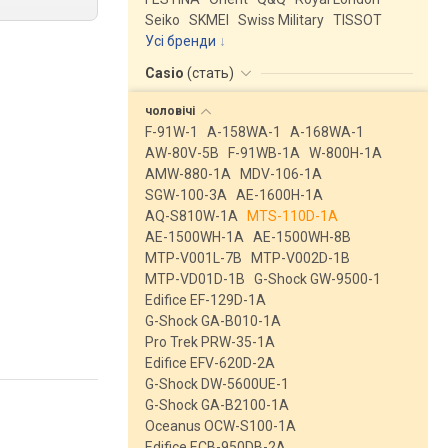
Seiko
SKMEI
Swiss Military
TISSOT
Усі бренди
Casio
(
стать
)
чоловічі
F-91W-1
A-158WA-1
A-168WA-1
AW-80V-5B
F-91WB-1A
W-800H-1A
AMW-880-1A
MDV-106-1A
SGW-100-3A
AE-1600H-1A
AQ-S810W-1A
MTS-110D-1A
AE-1500WH-1A
AE-1500WH-8B
MTP-V001L-7B
MTP-V002D-1B
MTP-VD01D-1B
G-Shock GW-9500-1
Edifice EF-129D-1A
G-Shock GA-B010-1A
Pro Trek PRW-35-1A
Edifice EFV-620D-2A
G-Shock DW-5600UE-1
G-Shock GA-B2100-1A
Oceanus OCW-S100-1A
Edifice ECB-950DB-2A