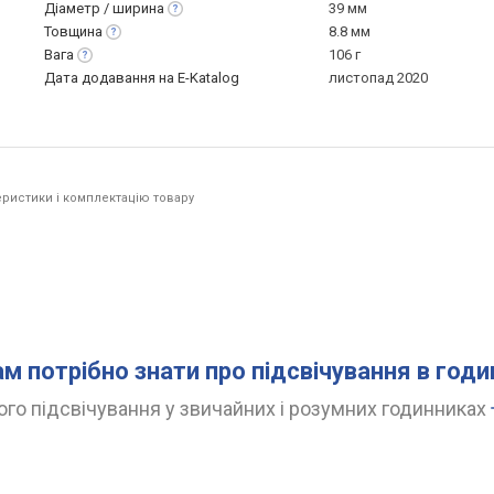
Діаметр /
ширина
39 мм
Товщина
8.8 мм
Вага
106 г
Дата додавання на E-Katalog
листопад 2020
ристики і комплектацію товару
ам потрібно знати про підсвічування в год
го підсвічування у звичайних і розумних годинниках