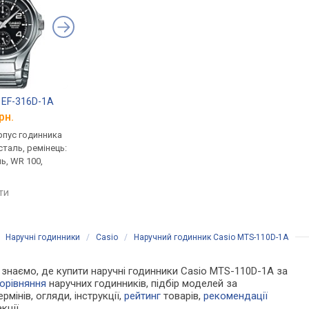
e EF-316D-1A
Casio Edifice EF-125D-2A
Casio MTS-110D-7A
рн.
від 6 160 грн.
від 4 350 грн.
рпус годинника
кварцові, корпус годинника
кварцові, корпус го
таль, ремінець:
нержавіюча сталь, ремінець:
нержавіюча сталь, р
ь, WR 100,
браслет сталь, WR 100,
браслет сталь, WR 50
Японія
Японія
яти
порівняти
порівняти
/
Наручні годинники
/
Casio
/
Наручний годинник Casio MTS-110D-1A
Ми знаємо, де купити наручні годинники Casio MTS-110D-1A за
орівняння
наручних годинників, підбір моделей за
рмінів, огляди, інструкції,
рейтинг
товарів,
рекомендації
кції.