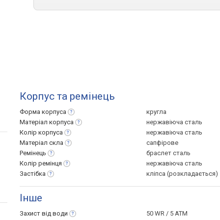
Корпус та ремінець
Форма
корпуса
кругла
Матеріал
корпуса
нержавіюча сталь
Колір
корпуса
нержавіюча сталь
Матеріал
скла
сапфірове
Ремінець
браслет сталь
Колір
ремінця
нержавіюча сталь
Застібка
кліпса (розкладається)
Інше
Захист від
води
50 WR / 5 ATM