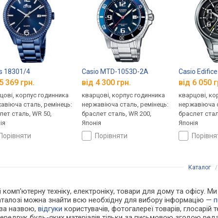
s 18301/4
Casio MTD-1053D-2A
Casio Edific
5 369 грн.
від 4 300 грн.
від 6 050 г
цові, корпус годинника
кварцові, корпус годинника
кварцові, ко
авіюча сталь, ремінець:
нержавіюча сталь, ремінець:
нержавіюча с
лет сталь, WR 50,
браслет сталь, WR 200,
браслет стал
ія
Японія
Японія
порівняти
порівняти
порівн
Каталог
 і комп'ютерну техніку, електроніку, товари для дому та офісу. 
каталозі можна знайти всю необхідну для вибору інформацію —
п
 за назвою,
відгуки
користувачів, фотогалереї товарів, глосарій те
Передрук будь-яких матеріалів тільки за письмовою згодою реда