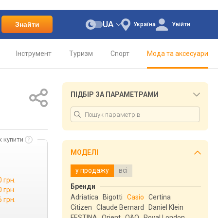
UA
Знайти
Україна
Увійти
Інструмент
Туризм
Спорт
Мода та аксесуари
ПІДБІР ЗА ПАРАМЕТРАМИ
к купити
МОДЕЛІ
у продажу
всі
0 грн.
Бренди
0 грн.
Adriatica
Bigotti
Casio
Certina
6 грн.
Citizen
Claude Bernard
Daniel Klein
FESTINA
Orient
Q&Q
Royal London