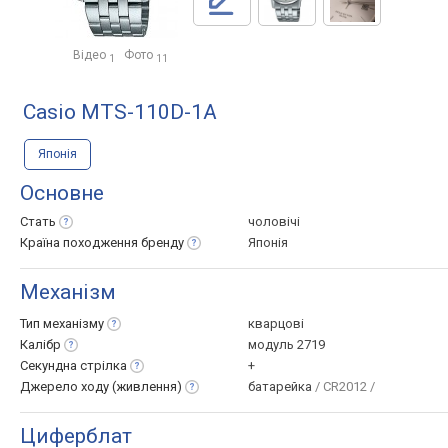
Відео
Фото
1
11
Casio MTS-110D-1A
Японія
Основне
Стать
чоловічі
Країна походження
бренду
Японія
Механізм
Тип
механізму
кварцові
Калібр
модуль 2719
Секундна
стрілка
+
Джерело ходу
(живлення)
батарейка
/ CR2012 /
Циферблат