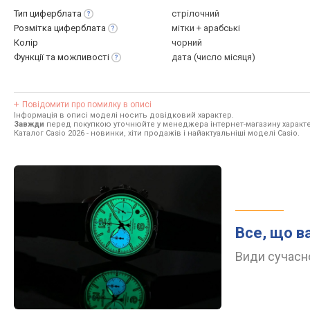
Тип
циферблата
стрілочний
Розмітка
циферблата
мітки + арабські
Колір
чорний
Функції та
можливості
дата (число місяця)
Повідомити про помилку в описі
Інформація в описі моделі носить довідковий характер.
Завжди
перед покупкою уточнюйте у менеджера інтернет-магазину характе
Каталог Casio 2026
- новинки, хіти продажів і найактуальніші моделі Casio.
Все, що в
Види сучасно