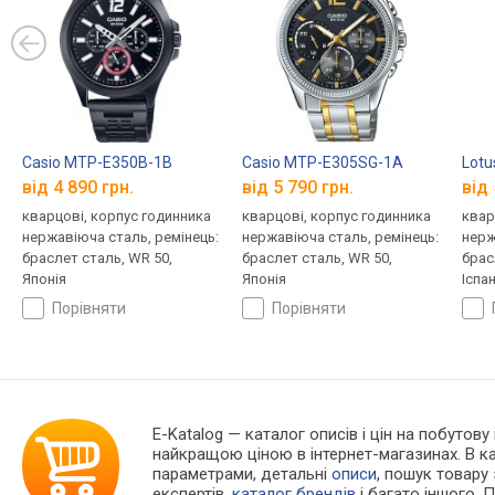
Casio MTP-E350B-1B
Casio MTP-E305SG-1A
Lotu
від 4 890 грн.
від 5 790 грн.
від 
кварцові, корпус годинника
кварцові, корпус годинника
квар
нержавіюча сталь, ремінець:
нержавіюча сталь, ремінець:
нерж
браслет сталь, WR 50,
браслет сталь, WR 50,
брас
Японія
Японія
Іспан
порівняти
порівняти
E-Katalog
— каталог описів і цін на побутову
найкращою ціною в інтернет-магазинах. В 
параметрами, детальні
описи
, пошук товару
експертів,
каталог брендів
і багато іншого. 