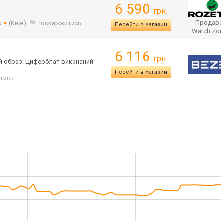
6 590
грн.
Продаве
в
(Київ)
Поскаржитись
Перейти в магазин
Watch Zo
6 116
грн.
й образ. Циферблат виконаний
Перейти в магазин
тись