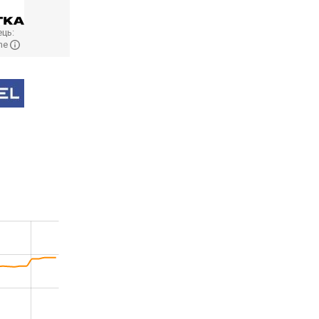
ць:
ne