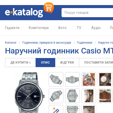
Гаджети
Комп'ютери
Фото
TV
Аудіо
П
Каталог
/
Годинники, прикраси й аксесуари
/
Годинники
/
Наручні г
Наручний годинник Casio M
ДЕ КУПИТИ
ОПИС
ВІДГУКИ
ПОСТАВИТИ ЗАП
6