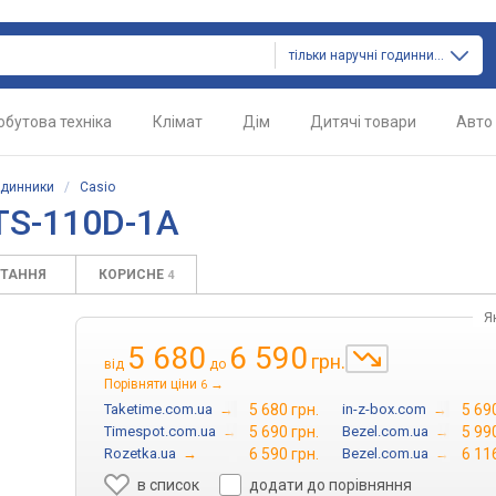
тільки наручні годинники
обутова техніка
Клімат
Дім
Дитячі товари
Авто
одинники
/
Casio
TS-110D-1A
ИТАННЯ
КОРИСНЕ
4
Я
5 680
6 590
грн.
від
до
Порівняти ціни
→
6
Taketime.com.ua
→
5 680 грн.
in-z-box.com
→
5 69
Timespot.com.ua
→
5 690 грн.
Bezel.com.ua
→
5 99
Rozetka.ua
→
6 590 грн.
Bezel.com.ua
→
6 11
в список
додати до порівняння