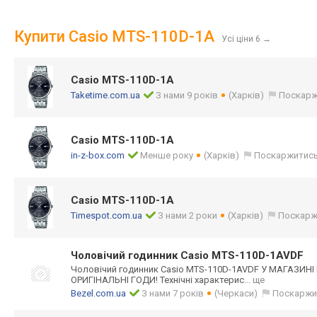
Купити Casio MTS-110D-1A
Усі ціни 6
→
Casio MTS-110D-1A
Taketime.com.ua
З нами 9 років
(Харків)
Поскарж
Casio MTS-110D-1A
in-z-box.com
Менше року
(Харків)
Поскаржитис
Casio MTS-110D-1A
Timespot.com.ua
З нами 2 роки
(Харків)
Поскарж
Чоловічий годинник Casio MTS-110D-1AVDF
Чоловічий годинник Casio MTS-110D-1AVDF У МАГАЗИНІ
ОРИГІНАЛЬНІ ГОДИ! Технічні характерис
... ще
Bezel.com.ua
З нами 7 років
(Черкаси)
Поскаржи