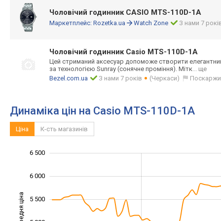
Чоловічий годинник CASIO MTS-110D-1A
Маркетплейс:
Rozetka.ua
Watch Zone
З нами 7 рокі
Чоловічий годинник Casio MTS-110D-1A
Цей стриманий аксесуар допоможе створити елегантни
за технологією Sunray (сонячне проміння). Мітк
... ще
Bezel.com.ua
З нами 7 років
(Черкаси)
Поскаржи
Динаміка цін на Casio MTS-110D-1A
Ціна
К-сть магазинів
6 500
3 000
3 500
7 000
6 000
Середня ціна
5 500
4 000