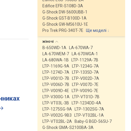
Edifice EFR-S108D-3A
G-Shock DW-5600UBB-1
G-Shock GST-B100D-1A
G-Shock GW-M5610U-1E
Pro Trek PRG-340T-7E
Ще моделі
↓
жіночі
B-650WD-1A
LA-670WA-7
LA-670WEM-7
LA-670WGA-1
LA-680WA-1B
LTP-1129A-7B
LTP-1169G-9A
LTP-1234G-7A
LTP-1274D-7A
LTP-1335D-7A
LTP-V001D-7B
LTP-V002D-7A
LTP-V006D-7B
LTP-V007D-7E
LTP-V009D-4E
LTP-V009G-7E
LTP-V300G-1A
LTP-VT01D-7B
инниках
LTP-VT03L-3B
LTP-1234DD-4A
LTP-1275SG-9A
LTP-1302SG-7A
LTP-V002G-9B3
LTP-VT02BL-1A
LTP-VT02BL-2A
Baby-G BGD-565U-7
G-Shock GMA-S2100BA-3A