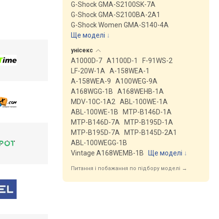
G-Shock GMA-S2100SK-7A
G-Shock GMA-S2100BA-2A1
G-Shock Women GMA-S140-4A
Ще моделі
↓
унісекс
A1000D-7
A1100D-1
F-91WS-2
LF-20W-1A
A-158WEA-1
A-158WEA-9
A100WEG-9A
A168WGG-1B
A168WEHB-1A
MDV-10C-1A2
ABL-100WE-1A
ABL-100WE-1B
MTP-B146D-1A
MTP-B146D-7A
MTP-B195D-1A
MTP-B195D-7A
MTP-B145D-2A1
ABL-100WEGG-1B
Vintage A168WEMB-1B
Ще моделі
↓
Питання і побажання по підбору моделі →