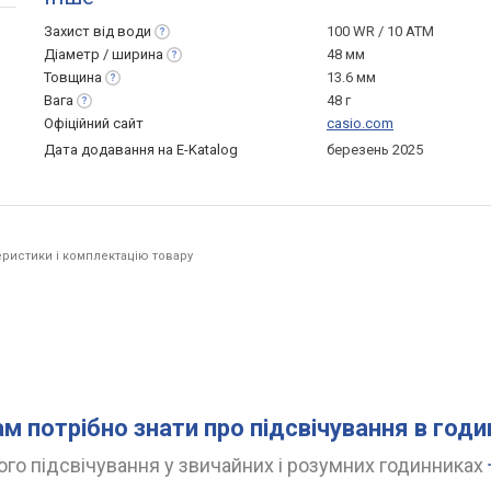
Захист від
води
100 WR / 10 ATM
Діаметр /
ширина
48 мм
Товщина
13.6 мм
Вага
48 г
Офіційний сайт
casio.com
Дата додавання на E-Katalog
березень 2025
ристики і комплектацію товару
ам потрібно знати про підсвічування в год
го підсвічування у звичайних і розумних годинниках