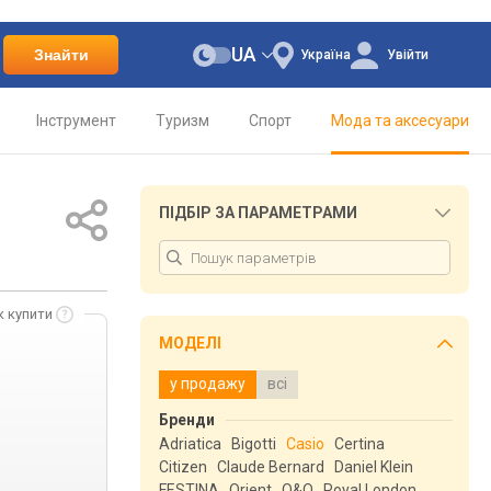
UA
Знайти
Україна
Увійти
Інструмент
Туризм
Спорт
Мода та аксесуари
ПІДБІР ЗА ПАРАМЕТРАМИ
к купити
МОДЕЛІ
у продажу
всі
Бренди
Adriatica
Bigotti
Casio
Certina
Citizen
Claude Bernard
Daniel Klein
FESTINA
Orient
Q&Q
Royal London