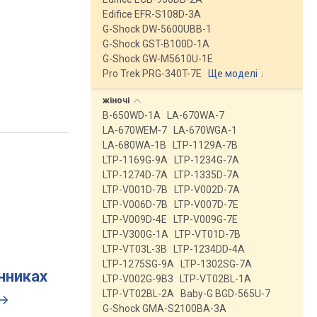
Edifice EFR-S108D-3A
G-Shock DW-5600UBB-1
G-Shock GST-B100D-1A
G-Shock GW-M5610U-1E
Pro Trek PRG-340T-7E
Ще моделі
↓
жіночі
B-650WD-1A
LA-670WA-7
LA-670WEM-7
LA-670WGA-1
LA-680WA-1B
LTP-1129A-7B
LTP-1169G-9A
LTP-1234G-7A
LTP-1274D-7A
LTP-1335D-7A
LTP-V001D-7B
LTP-V002D-7A
LTP-V006D-7B
LTP-V007D-7E
LTP-V009D-4E
LTP-V009G-7E
LTP-V300G-1A
LTP-VT01D-7B
LTP-VT03L-3B
LTP-1234DD-4A
LTP-1275SG-9A
LTP-1302SG-7A
инниках
LTP-V002G-9B3
LTP-VT02BL-1A
LTP-VT02BL-2A
Baby-G BGD-565U-7
G-Shock GMA-S2100BA-3A