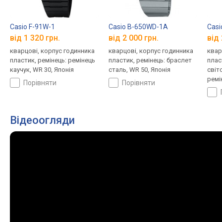
Casio F-91W-1
Casio B-650WD-1A
Cas
від 1 320 грн.
від 2 000 грн.
від 
кварцові, корпус годинника
кварцові, корпус годинника
квар
пластик, ремінець: ремінець
пластик, ремінець: браслет
плас
каучук, WR 30, Японія
сталь, WR 50, Японія
світ
ремі
порівняти
порівняти
Япон
Відеоогляди