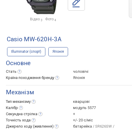
Відео
Фото
3
4
Casio MW-620H-3A
Illuminator (спорт)
Японія
Основне
Стать
чоловічі
Країна походження
бренду
Японія
Механізм
Тип
механізму
кварцові
Калібр
модуль 5577
Секундна
стрілка
+
Точність
хода
+/- 20 с/міс
Джерело ходу
(живлення)
батарейка
/ SR626SW /