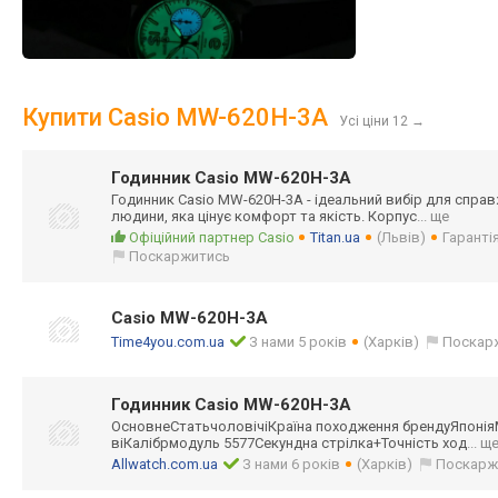
Купити Casio MW-620H-3A
Усі ціни 12
→
Годинник Casio MW-620H-3A
Годинник Casio MW-620H-3A - ідеальний вибір для справ
людини, яка цінує комфорт та якість. Корпус
... ще
Офіційний партнер Casio
Titan.ua
(Львів)
Гарантія
Поскаржитись
Casio MW-620H-3A
Time4you.com.ua
З нами 5 років
(Харків)
Поскар
Годинник Casio MW-620H-3A
ОсновнеСтатьчол
овічіКраїна походження брендуЯпоні
віКалібрмодуль 5577Секундна стрілка+Точніст
ь ход
... щ
Allwatch.com.ua
З нами 6 років
(Харків)
Поскарж