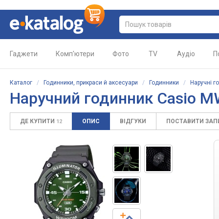
Гаджети
Комп'ютери
Фото
TV
Аудіо
П
Каталог
/
Годинники, прикраси й аксесуари
/
Годинники
/
Наручні г
Наручний годинник Casio M
ДЕ КУПИТИ
ОПИС
ВІДГУКИ
ПОСТАВИТИ ЗА
12