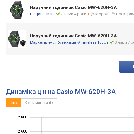
Наручний годинник Casio MW-620H-3A
Diagonal.in.ua
З нами 4 роки
(Ужгород)
Поскарж
Наручний годинник Casio MW-620H-3A
Маркетплейс:
Rozetka.ua
Timeless Touch
З нами 7 р
Динаміка цін на Casio MW-620H-3A
Ціна
К-сть магазинів
2 800
1 400
1 600
3 000
2 600