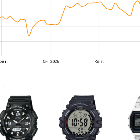
овт.
Січ. 2026
Квіт.
і
→