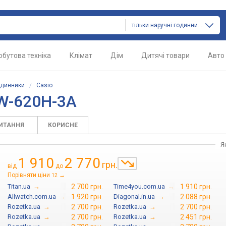
тільки наручні годинники
обутова техніка
Клімат
Дім
Дитячі товари
Авто
одинники
/
Casio
W-620H-3A
ПИТАННЯ
КОРИСНЕ
Я
1 910
2 770
грн.
від
до
Порівняти ціни
→
12
Titan.ua
→
2 700 грн.
Time4you.com.ua
→
1 910 грн.
Allwatch.com.ua
→
1 920 грн.
Diagonal.in.ua
→
2 088 грн.
Rozetka.ua
→
2 700 грн.
Rozetka.ua
→
2 700 грн.
Rozetka.ua
→
2 700 грн.
Rozetka.ua
→
2 451 грн.