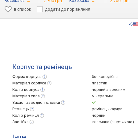
Rozetka.ua
→
2 700 грн.
Rozetka.ua
→
2 700 грн.
в список
додати до порівняння
Корпус та ремінець
Форма
корпуса
бочкоподібна
Матеріал
корпуса
пластик
Колір
корпуса
чорний з зеленим
Матеріал
скла
мінеральне
Захист заводної
головки
Ремінець
ремінець каучук
Колір
ремінця
чорний
Застібка
класична (з пряжкою)
Інше