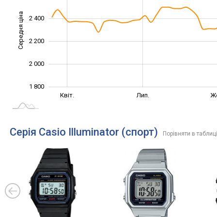
Середня ціна
2 400
1 800
2 200
2 000
1 800
Січ. 2025
Жовт.
Квіт.
Лип.
Ж
L
Серія Casio Illuminator (спорт)
Порівняти в таблиц