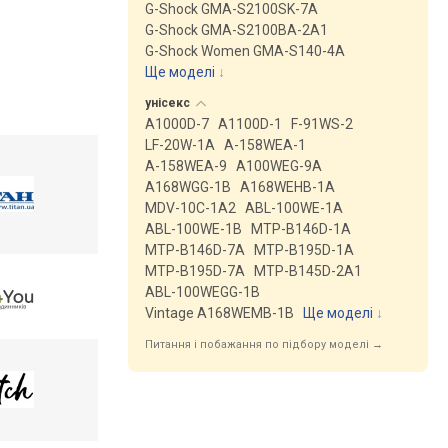
G-Shock GMA-S2100SK-7A
G-Shock GMA-S2100BA-2A1
G-Shock Women GMA-S140-4A
Ще моделі
↓
унісекс
A1000D-7
A1100D-1
F-91WS-2
LF-20W-1A
A-158WEA-1
A-158WEA-9
A100WEG-9A
A168WGG-1B
A168WEHB-1A
MDV-10C-1A2
ABL-100WE-1A
ABL-100WE-1B
MTP-B146D-1A
MTP-B146D-7A
MTP-B195D-1A
MTP-B195D-7A
MTP-B145D-2A1
ABL-100WEGG-1B
Vintage A168WEMB-1B
Ще моделі
↓
Питання і побажання по підбору моделі →