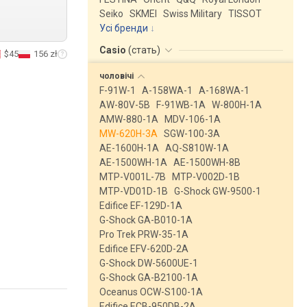
Seiko
SKMEI
Swiss Military
TISSOT
Усі бренди
Casio
(
стать
)
$45
156 zł
чоловічі
F-91W-1
A-158WA-1
A-168WA-1
AW-80V-5B
F-91WB-1A
W-800H-1A
AMW-880-1A
MDV-106-1A
MW-620H-3A
SGW-100-3A
AE-1600H-1A
AQ-S810W-1A
AE-1500WH-1A
AE-1500WH-8B
MTP-V001L-7B
MTP-V002D-1B
MTP-VD01D-1B
G-Shock GW-9500-1
Edifice EF-129D-1A
G-Shock GA-B010-1A
Pro Trek PRW-35-1A
Edifice EFV-620D-2A
G-Shock DW-5600UE-1
G-Shock GA-B2100-1A
Oceanus OCW-S100-1A
Edifice ECB-950DB-2A