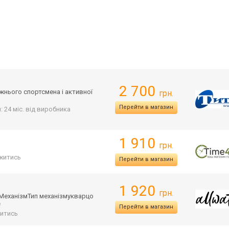
2 700
жнього спортсмена і активної
грн.
Перейти в магазин
: 24 міс. від виробника
1 910
грн.
житись
Перейти в магазин
1 920
грн.
яМех
анізмТип механізмукварцо
е
Перейти в магазин
итись