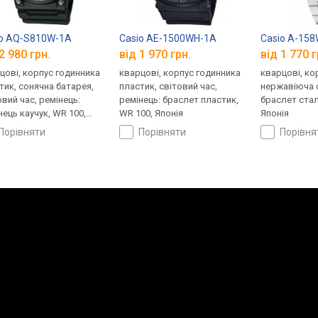
io AQ-S810W-1A
Casio AE-1500WH-1A
Casio A-15
2 980 грн.
від 1 970 грн.
від 1 770 г
цові, корпус годинника
кварцові, корпус годинника
кварцові, ко
тик, сонячна батарея,
пластик, світовий час,
нержавіюча с
овий час, ремінець:
ремінець: браслет пластик,
браслет стал
нець каучук, WR 100,
WR 100, Японія
Японія
ія
порівняти
порівняти
порівн