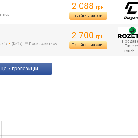
2 088
грн.
итись
Перейти в магазин
2 700
грн.
Продаве
оків
(Київ)
Поскаржитись
Перейти в магазин
Timele
Touch
ще
7
пропозицій