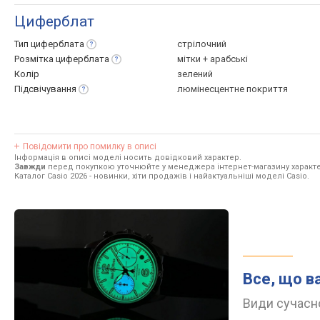
Циферблат
Тип
циферблата
стрілочний
Розмітка
циферблата
мітки + арабські
Колір
зелений
Підсвічування
люмінесцентне покриття
Повідомити про помилку в описі
Інформація в описі моделі носить довідковий характер.
Завжди
перед покупкою уточнюйте у менеджера інтернет-магазину характе
Каталог Casio 2026
- новинки, хіти продажів і найактуальніші моделі Casio.
Все, що в
Види сучасно