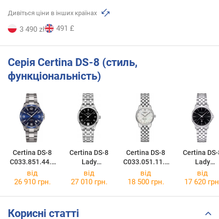
Дивіться ціни в інших країнах
491 £
3 490 zł
Серія Certina DS-8 (стиль,
функціональність)
Certina DS-8
Certina DS-8
Certina DS-8
Certina DS-
C033.851.44.0
Lady
C033.051.11.1
Lady
47.00
Powermatic 80
18.00
C045.010.11
від
від
від
від
C033.207.11.0
51.00
26 910 грн.
27 010 грн.
18 500 грн.
17 620 грн
53.00
Корисні статті