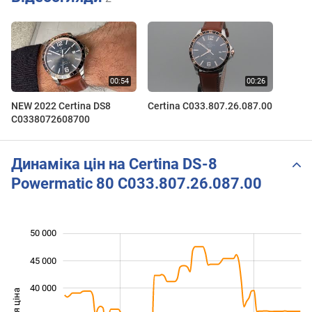
NEW 2022 Certina DS8
Certina C033.807.26.087.00
C0338072608700
Динаміка цін на Certina DS-8
Powermatic 80 C033.807.26.087.00
50 000
 000
 000
 000
45 000
40 000