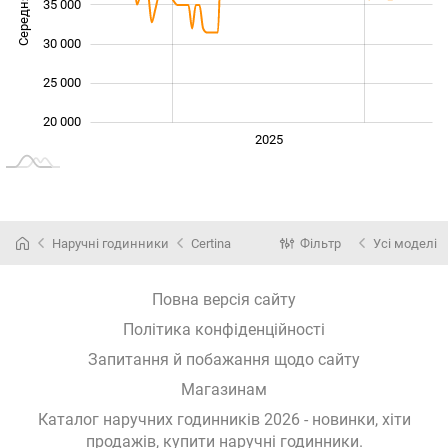
Середня ціна
35 000
20 000
30 000
25 000
20 000
2024
2026
2027
2025
L
Наручні годинники
Certina
Фільтр
Усі моделі
Повна версія сайту
Політика конфіденційності
Запитання й побажання щодо сайту
Магазинам
Каталог наручних годинників 2026 - новинки, хіти
продажів,
купити наручні годинники
.