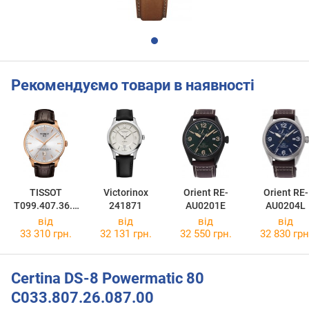
Рекомендуємо товари в наявності
TISSOT
Victorinox
Orient RE-
Orient RE-
T099.407.36.0
241871
AU0201E
AU0204L
37.00
від
від
від
від
33 310 грн.
32 131 грн.
32 550 грн.
32 830 грн
Certina DS-8 Powermatic 80
C033.807.26.087.00