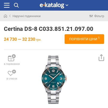
Наручні годинники
Фільтр
Шукали
раніше
Certina DS-8 C033.851.21.097.00
5
24 730 — 32 230
ПОРІВНЯТИ ЦІНИ
грн.
в порівняння
в список