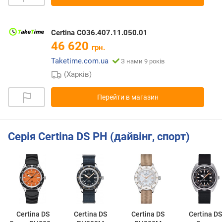
Certina C036.407.11.050.01
46 620
грн.
Taketime.com.ua
З нами 9 років
(Харків)
Перейти в магазин
Серія Certina DS PH (дайвінг, спорт)
Certina DS
Certina DS
Certina DS
Certina DS