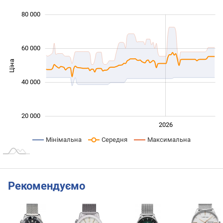
80 000
 000
 000
 000
 000
 000
0
60 000
Ціна
20 000
40 000
20 000
2024
2025
2028
2026
L
Мінімальна
Середня
Максимальна
Рекомендуємо