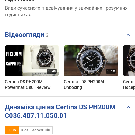
Види сучасного підсвічування у звичайних і розумних
годинниках
Відеоогляди
6
Certina DS PH200M
Certina - DS PH200M
Certi
Powermatic 80 | Review |
Unboxing
Повер
C036.407.11.050.01 |
Леген
Olfert&Co
Power
C036.
Динаміка цін на Certina DS PH200M
C036.407.11.050.01
Ціна
К-сть магазинів