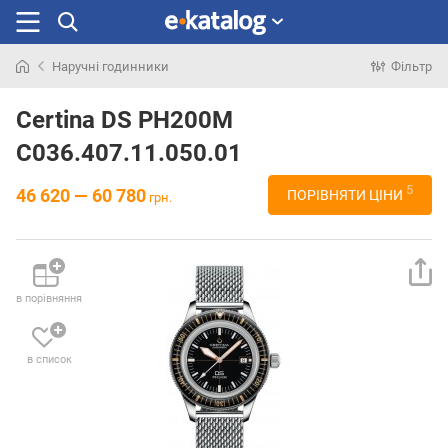
Наручні годинники
Фільтр
Шукали
раніше
Certina DS PH200M
C036.407.11.050.01
5
46 620 — 60 780
ПОРІВНЯТИ ЦІНИ
грн.
в порівняння
в список