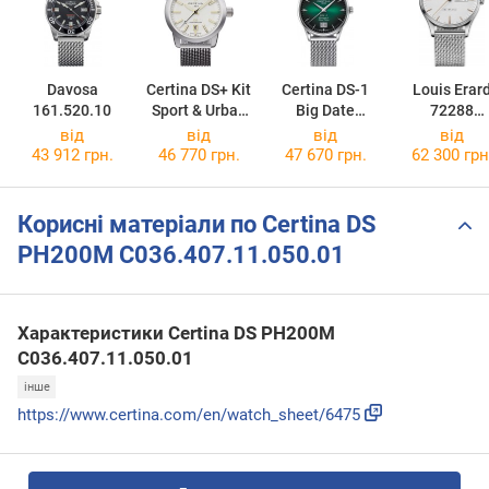
Davosa
Certina DS+ Kit
Certina DS-1
Louis Erar
161.520.10
Sport & Urban
Big Date
72288
C041.407.19.0
Powermatic 80
AA31.BAAC
від
від
від
від
31.01
Special Edition
43 912 грн.
46 770 грн.
47 670 грн.
62 300 грн
C029.426.11.0
91.60
Корисні матеріали по Certina DS
PH200M C036.407.11.050.01
Характеристики Certina DS PH200M
C036.407.11.050.01
інше
https://www.certina.com/en/watch_sheet/6475