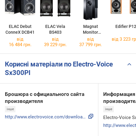
ELAC Debut
ELAC Vela
Magnat
Edifier P1
ConneX DCB41
BS403
Monitor
Reference 5A
від
від
від
від 3 223 гр
16 484 грн.
39 229 грн.
37 799 грн.
Корисні матеріали по Electro-Voice
Sx300PI
Брошюра с официального сайта
Информация 
производителя
производите
інше
інше
http://www.electrovoice.com/downloadfile.php?i=3241
Electro-Voice S