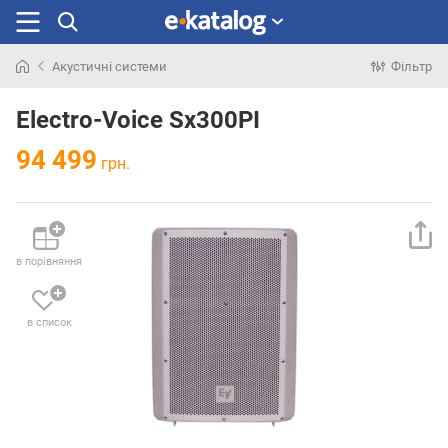
Акустичні системи
Фільтр
Шукали
раніше
Electro-Voice Sx300PI
94 499
грн.
в порівняння
в список