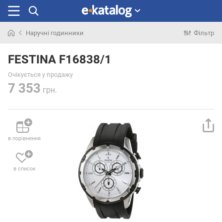
Наручні годинники
Фільтр
Шукали
раніше
FESTINA F16838/1
Очікується у продажу
7 353
грн.
в порівняння
в список