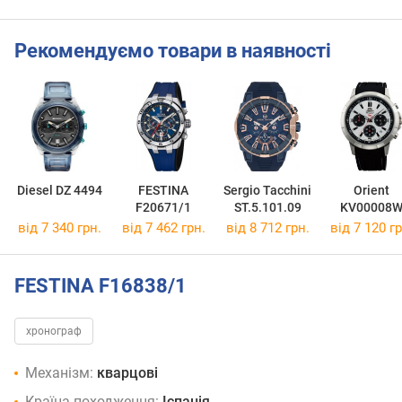
Рекомендуємо товари в наявності
Diesel DZ 4494
FESTINA
Sergio Tacchini
Orient
F20671/1
ST.5.101.09
KV00008
від 7 340 грн.
від 7 462 грн.
від 8 712 грн.
від 7 120 гр
FESTINA F16838/1
хронограф
Механізм:
кварцові
Країна походження:
Іспанія