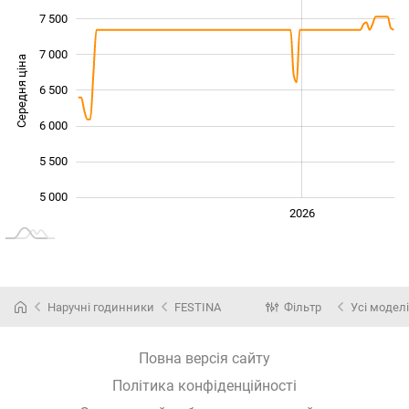
7 500
7 000
Середня ціна
6 500
5 000
6 000
5 500
5 000
2024
2025
2028
2026
L
Наручні годинники
FESTINA
Фільтр
Усі моделі
Повна версія сайту
Політика конфіденційності