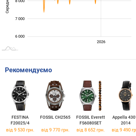
Середня ціна
8 000
10 000
7 000
6 000
2024
2025
2028
2026
L
Рекомендуємо
FESTINA
FOSSIL CH2565
FOSSIL Everett
Appella 430
F20025/4
FS6080SET
2014
від 9 530 грн.
від 9 770 грн.
від 8 652 грн.
від 9 490 гр