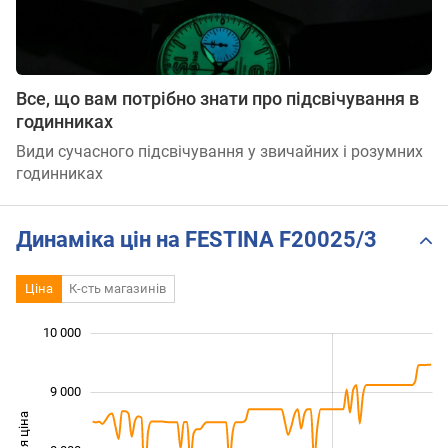
Все, що вам потрібно знати про підсвічування в
годинниках
Види сучасного підсвічування у звичайних і розумних
годинниках
Динаміка цін на FESTINA F20025/3
Ціна
К-сть магазинів
10 000
 000
 000
 500
 500
 500
 500
 000
9 000