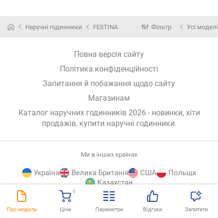
Наручні годинники
FESTINA
Фільтр
Усі моделі
Повна версія сайту
Політика конфіденційності
Запитання й побажання щодо сайту
Магазинам
Каталог наручних годинників 2026 - новинки, хіти
продажів,
купити наручні годинники
.
Ми в інших країнах
Україна
Велика Британія
США
Польща
Казахстан
6
E-
© E-Katalog, 2026
ВГОРУ
Про модель
Ціни
Параметри
Відгуки
Запитати
Katalog