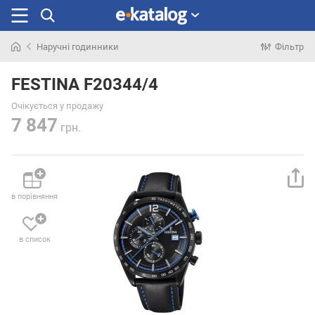
Наручні годинники
Фільтр
Шукали
раніше
FESTINA F20344/4
Очікується у продажу
7 847
грн.
в порівняння
в список