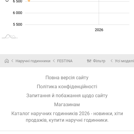
6 500
6 000
5 500
2024
2025
2028
2026
L
Наручні годинники
FESTINA
Фільтр
Усі моделі
Повна версія сайту
Політика конфіденційності
Запитання й побажання щодо сайту
Магазинам
Каталог наручних годинників 2026 - новинки, хіти
продажів,
купити наручні годинники
.