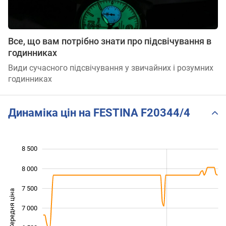
Все, що вам потрібно знати про підсвічування в
годинниках
Види сучасного підсвічування у звичайних і розумних
годинниках
Динаміка цін на FESTINA F20344/4
8 500
 500
 000
 000
8 000
7 500
Середня ціна
7 000
5 500