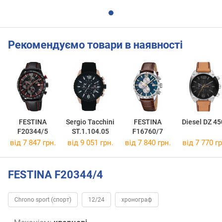
Рекомендуємо товари в наявності
FESTINA
Sergio Tacchini
FESTINA
Diesel DZ 45
F20344/5
ST.1.104.05
F16760/7
від 7 847 грн.
від 9 051 грн.
від 7 840 грн.
від 7 770 гр
FESTINA F20344/4
Chrono sport (спорт)
12/24
хронограф