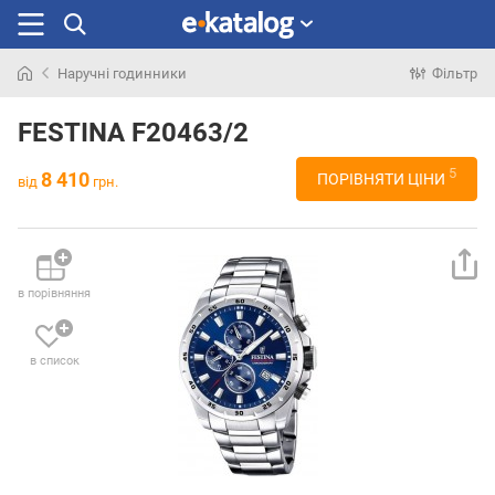
Наручні годинники
Фільтр
Шукали
раніше
FESTINA F20463/2
5
8 410
ПОРІВНЯТИ ЦІНИ
від
грн.
в порівняння
в список