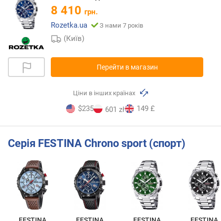
8 410
грн.
Rozetka.ua
З нами 7 років
(Київ)
Перейти в магазин
Ціни в інших країнах
$235
149 £
601 zł
Серія FESTINA Chrono sport (спорт)
FESTINA
FESTINA
FESTINA
FESTINA