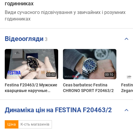
годинниках
Види сучасного підсвічування у звичайних і розумних
годинниках
Відеоогляди
3
Festina F20463/2 Мужские
Ceas barbatesc Festina
Festin
кварцевые наручные
CHRONO SPORT F20463/2
Zegar
часы с секундомером, 24-
часовым форматом
времени и датой
Динаміка цін на FESTINA F20463/2
Ціна
К-сть магазинів