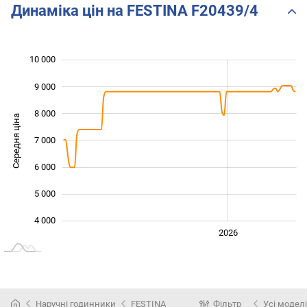
Динаміка цін на FESTINA F20439/4
10 000
 000
 000
 000
9 000
8 000
Середня ціна
7 000
10 000
6 000
5 000
4 000
2024
2025
2028
2026
L
Наручні годинники
FESTINA
Фільтр
Усі моделі