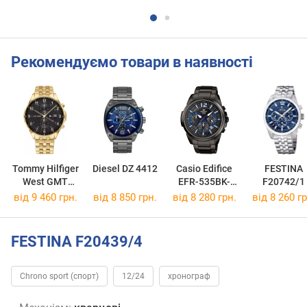
Рекомендуємо товари в наявності
Tommy Hilfiger
Diesel DZ 4412
Casio Edifice
FESTINA
West GMT
EFR-535BK-
F20742/1
1791708
1A2
від 9 460 грн.
від 8 850 грн.
від 8 280 грн.
від 8 260 гр
FESTINA F20439/4
Chrono sport (спорт)
12/24
хронограф