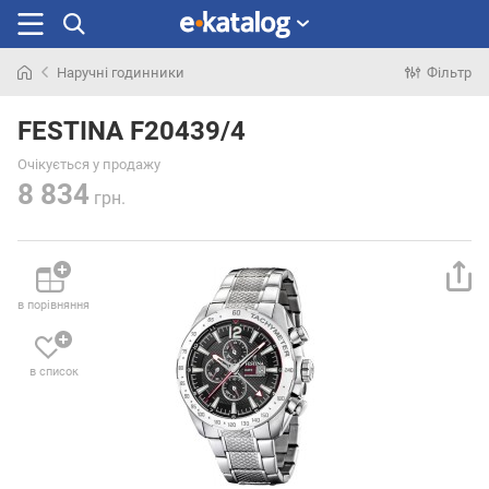
Наручні годинники
Фільтр
Шукали
раніше
FESTINA F20439/4
Очікується у продажу
8 834
грн.
в порівняння
в список