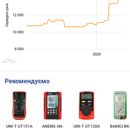
Середня ціна
12 000
10 000
10 000
8 000
2024
2025
2028
2026
L
Рекомендуємо
UNI-T UT151A
ANENG AN-
UNI-T UT120A
BAKKU BK