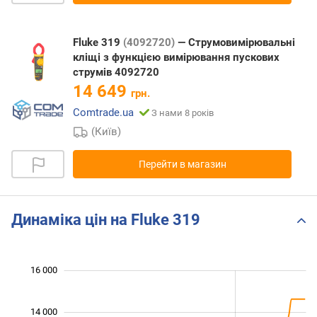
Fluke 319
(4092720)
— Струмовимірювальні
кліщі з функцією вимірювання пускових
струмів 4092720
14 649
грн.
Comtrade.ua
З нами 8 років
(Київ)
Перейти в магазин
Динаміка цін на Fluke 319
 000
 000
 000
 000
 000
 000
16 000
14 000