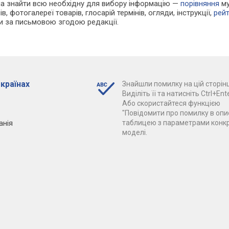
жна знайти всю необхідну для вибору інформацію —
порівняння
му
в, фотогалереї товарів, глосарій термінів, огляди, інструкції,
рей
ки за письмовою згодою редакції.
 країнах
Знайшли помилку на цій сторінц
Виділіть її та натисніть Ctrl+Ente
Або скористайтеся функцією
"Повідомити про помилку в опис
анія
таблицею з параметрами конк
моделі.