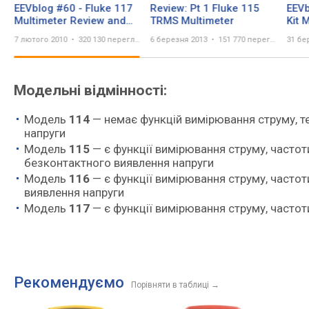
EEVblog #60 - Fluke 117
Review: Pt 1 Fluke 115
EEVb
Multimeter Review and
TRMS Multimeter
Kit 
Teardown
Spar
7 лютого 2010
320 130 переглядів
6 березня 2013
151 770 переглядів
31 бе
Модельні відмінності:
Модель
114
— немає функцій вимірювання струму, те
напруги
Модель
115
— є функції вимірювання струму, частот
безконтактного виявлення напруги
Модель
116
— є функції вимірювання струму, частоти
виявлення напруги
Модель
117
— є функції вимірювання струму, частоти
Рекомендуємо
Порівняти в таблиці
→