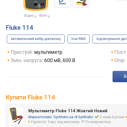
Відео
Фото
6
6
Fluke 114
автоматичний вибір діапазону
true RMS
підсвічування ди
Пристрій:
мультиметр
Пост.
Змін. напруга:
600 мВ, 600 В
Опір:
Купити Fluke 114
Мультиметр Fluke 114 Жовтий Новий
Маркетплейс:
Synthetic.ua
Synthetic
З нами 6 років
Гарантія: 3 міс. від магазину
Поскаржитись