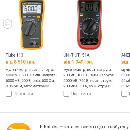
Fluke 113
UNI-T UT151A
ANE
від 8 510 грн.
від 1 949 грн.
від 
мультиметр, пост. напруга:
мультиметр, пост. напруга:
муль
6000 мВ, 600 В, змін. напруга:
200 мВ, 1000 В, змін. напруга:
60 мВ
6000 мВ, 600 В, опір: 600 Ом,
2000 мВ, 750 В, пост. струм:
60 мВ
0.06 МОм, автоматичний
200 мкА, 10 А, змін. струм:
60 М
вибір діапазону, true RMS
200 мкА, 10 А, опір: 200 Ом,
діап
порівняти
порівняти
200 МОм
E-Katalog
— каталог описів і цін на побутову