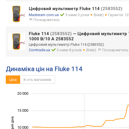
Цифровий мультиметр Fluke 114
(2583552)
Masteram.com.ua
З нами 3 роки
(Київ)
Гарантія: 12
Поскаржитись
Fluke 114
(2583552)
— Цифровий мультиметр Tr
1000 В/10 А 2583552
Цифровий мультиметр Fluke 114 (2583552).
Comtrade.ua
З нами 8 років
(Київ)
Поскаржитись
Динаміка цін на Fluke 114
Ціна
К-сть магазинів
-10 000
25 000
-5 000
2 000
4 000
6 000
20 000
15 000
Середня ціна
10 000
10 000