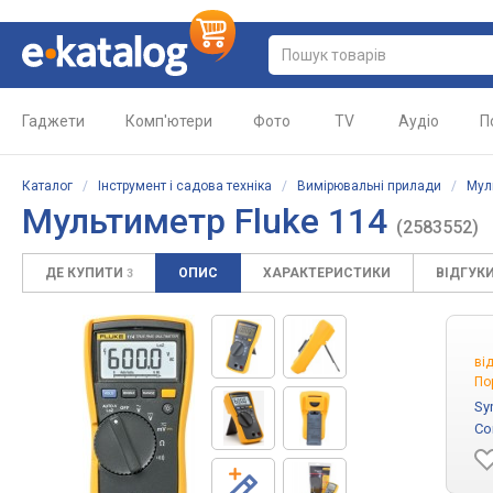
Гаджети
Комп'ютери
Фото
TV
Аудіо
П
Каталог
/
Інструмент і садова техніка
/
Вимірювальні прилади
/
Мул
Мультиметр Fluke 114
(2583552)
ДЕ КУПИТИ
ОПИС
ХАРАКТЕРИСТИКИ
ВІДГУК
3
ві
По
Sy
Co