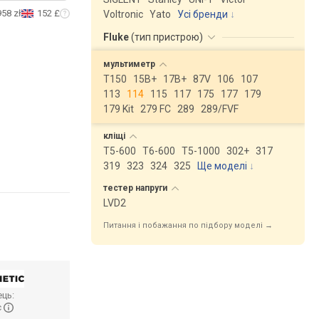
958 zł
152 £
Voltronic
Yato
Усі бренди
Fluke
(
тип пристрою
)
мультиметр
T150
15B+
17B+
87V
106
107
113
114
115
117
175
177
179
179 Kit
279 FC
289
289/FVF
кліщі
T5-600
T6-600
T5-1000
302+
317
319
323
324
325
Ще моделі
↓
тестер
напруги
LVD2
Питання і побажання по підбору моделі →
ць:
c