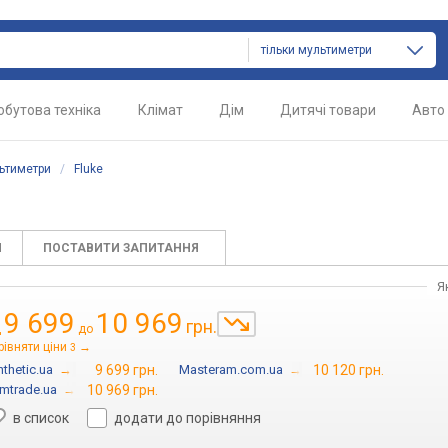
тільки мультиметри
обутова техніка
Клімат
Дім
Дитячі товари
Авто
ьтиметри
/
Fluke
И
ПОСТАВИТИ ЗАПИТАННЯ
Я
9 699
10 969
грн.
д
до
рівняти ціни
→
3
nthetic.ua
→
9 699 грн.
Masteram.com.ua
→
10 120 грн.
mtrade.ua
→
10 969 грн.
в список
додати до порівняння