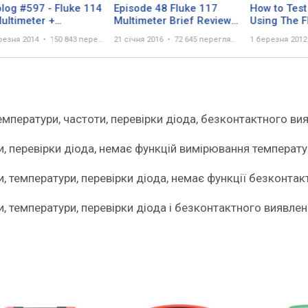
log #597 - Fluke 114
Episode 48 Fluke 117
How to Test
Multimeter +
Multimeter Brief Review
Using The F
kfun/Fluke Rant
First Look
HVAC Multi
резня 2014
150 843 перегляда
21 січня 2016
72 645 переглядів
1 березня 2012
мператури, частоти, перевірки діода, безконтактного ви
и, перевірки діода, немає функцій вимірювання температу
, температури, перевірки діода, немає функції безконтак
, температури, перевірки діода і безконтактного виявлен