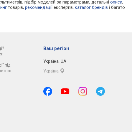
льтиметрів, підбір моделей за параметрами, детальні
описи
,
тинг
товарів,
рекомендації
експертів,
каталог брендів
і багато
Ваш регіон
і?
r.
Україна
,
UA
і" під
ретної
Україна