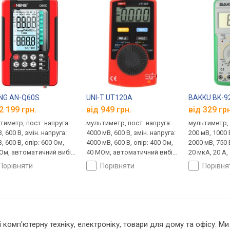
NG AN-Q60S
UNI-T UT120A
BAKKU BK-9
2 199 грн.
від 949 грн.
від 329 грн
тиметр, пост. напруга:
мультиметр, пост. напруга:
мультиметр, 
, 600 В, змін. напруга:
4000 мВ, 600 В, змін. напруга:
200 мВ, 1000 
, 600 В, опір: 600 Ом,
4000 мВ, 600 В, опір: 400 Ом,
2000 мВ, 750 
Ом, автоматичний вибір
40 МОм, автоматичний вибір
20 мкА, 20 А,
азону, true RMS, NCV
діапазону
20 А, опір: 2
порівняти
порівняти
порівн
перевірка т
 і комп'ютерну техніку, електроніку, товари для дому та офісу. 