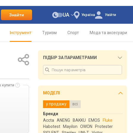
UA
Знайти
Україна
Увійти
Інструмент
Туризм
Спорт
Мода та аксесуари
ПІДБІР ЗА ПАРАМЕТРАМИ
к купити
МОДЕЛІ
у продажу
всі
Бренди
Accta
ANENG
BAKKU
EMOS
Fluke
Habotest
Mayilon
OWON
Protester
SIGLENT
Stanley
UNI-T
Victor