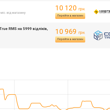
10 120
грн.
 міс. від магазину
Перейти в магазин
ue RMS на 5999 відліків,
10 969
грн.
Перейти в магазин