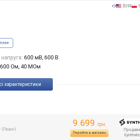
$253
сплея
 напруга:
600 мВ, 600 В
600 Ом, 40 МОм
Всі характеристики
9 699
грн.
(Луцьк)
Продаве
Перейти в магазин
Syntheti