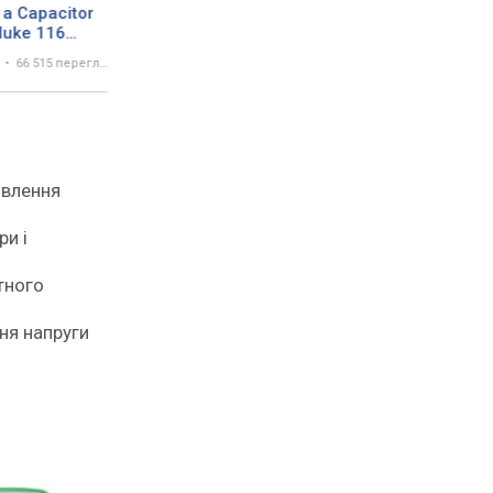
 a Capacitor
Fluke 114 True RMS
luke 116
Multimetre
meter
66 515 переглядів
17 лютого 2017
10 498 переглядів
явлення
ри і
тного
ня напруги