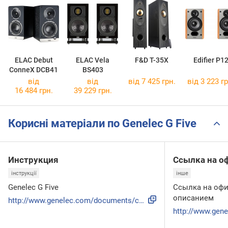
ELAC Debut
ELAC Vela
F&D T-35X
Edifier P1
ConneX DCB41
BS403
від
від
від 7 425 грн.
від 3 223 гр
16 484 грн.
39 229 грн.
Корисні матеріали по Genelec G Five
Инструкция
Ссылка на о
інструкції
інше
Genelec G Five
Ссылка на офи
описанием
http://www.genelec.com/documents/catalogues/home-audio/2014...