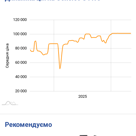
120 000
 000
 000
0
100 000
Середня ціна
80 000
100 000
60 000
40 000
20 000
2024
2026
2027
2025
L
Рекомендуємо