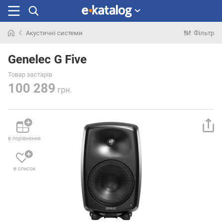
Акустичні системи
Фільтр
Шукали
раніше
Genelec G Five
Товар застарів
100 289
грн.
в порівняння
в список