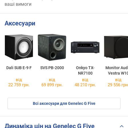
ваші вимоги
Аксесуари
Dali SUB E-9 F
SVS PB-2000
Onkyo TX-
Monitor Aud
NR7100
Vestra W1
від
від
від
від
22 759 грн.
69 899 грн.
48 210 грн.
29 556 грн
Всі аксесуари для Genelec G Five
Динаміка цін на Genelec G Five