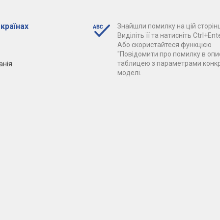
 країнах
Знайшли помилку на цій сторінц
Виділіть її та натисніть Ctrl+Ente
Або скористайтеся функцією
"Повідомити про помилку в опис
анія
таблицею з параметрами конк
моделі.