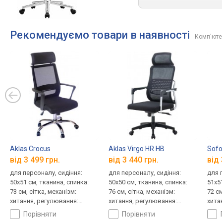
Рекомендуємо товари в наявності
Комп'ютер
Aklas Crocus
Aklas Virgo HR HB
Sofo
від 3 499 грн.
від 3 440 грн.
від 
для персоналу, сидіння:
для персоналу, сидіння:
для 
50x51 см, тканина, спинка:
50x50 см, тканина, спинка:
51x5
73 см, сітка, механізм:
76 см, сітка, механізм:
72 см
хитання, регулювання:
хитання, регулювання:
хита
висоти, жорсткості
висоти, жорсткості
висо
порівняти
порівняти