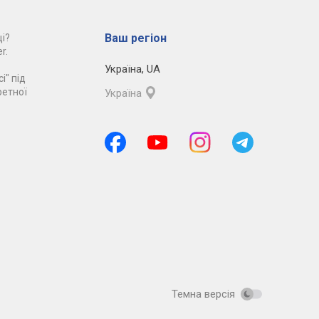
Ваш регіон
і?
r.
Україна
,
UA
і" під
ретної
Україна
Темна версія