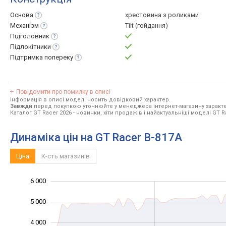
Основа
хрестовина з роликами
Механізм
Tilt (гойдання)
Підголовник
Підлокітники
Підтримка
попереку
Повідомити про помилку в описі
Інформація в описі моделі носить довідковий характер.
Завжди
перед покупкою уточнюйте у менеджера інтернет-магазину характе
Каталог GT Racer 2026
- новинки, хіти продажів і найактуальніші моделі GT R
Динаміка цін на GT Racer B-817A
Ціна
К-сть магазинів
6 000
-1 000
7 000
0
5 000
4 000