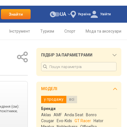
UA
Знайти
Україна
Увійти
Інструмент
Туризм
Спорт
Мода та аксесуари
ПІДБІР ЗА ПАРАМЕТРАМИ
МОДЕЛІ
у продажу
всі
идіння (см):
Бренди
длокітники;
Aklas
AMF
Anda Seat
Bonro
Cougar
Evo-Kids
GT Racer
Hator
Mealux
Noblechairs
OfficePro