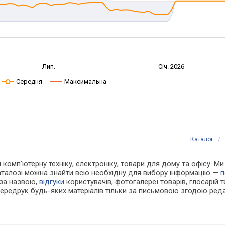
Лип.
Січ. 2026
Середня
Максимальна
Каталог
/
 і комп'ютерну техніку, електроніку, товари для дому та офісу. М
каталозі можна знайти всю необхідну для вибору інформацію —
п
 за назвою,
відгуки
користувачів, фотогалереї товарів, глосарій те
Передрук будь-яких матеріалів тільки за письмовою згодою реда