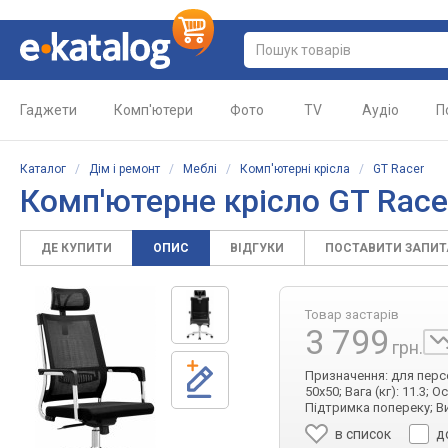
Гаджети
Комп'ютери
Фото
TV
Аудіо
П
Каталог
/
Дім і ремонт
/
Меблі
/
Комп'ютерні крісла
/
GT Racer
Комп'ютерне крісло GT Race
ДЕ КУПИТИ
ОПИС
ВІДГУКИ
ПОСТАВИТИ ЗАПИ
Товар застарів
3 799
грн.
Призначення: для персон
50x50; Вага (кг): 11.3;
Підтримка попереку; Ви
в список
д