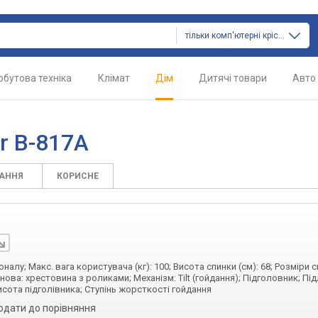
тільки комп'ютерні крісла
обутова техніка
Клімат
Дім
Дитячі товари
Авто
r B-817A
ТАННЯ
КОРИСНЕ
алу; Макс. вага користувача (кг): 100; Висота спинки (см): 68; Розміри с
 Основа: хрестовина з роликами; Механізм: Tilt (гойдання); Підголовник; Пі
сота підголівника; Ступінь жорсткості гойдання
одати до порівняння