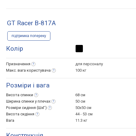
GT Racer B-817A
підтримка попереку
Колір
Призначення
для персоналу
Макс. вага
користувача
100 кг
Розміри і вага
Висота
спинки
68 см
Ширина спинки у
плечах
50 см
Розміри сидіння
(ШхГ)
50x50 см
Висота
сидіння
44 - 53 см
Вага
11.3 кг
Конструкція