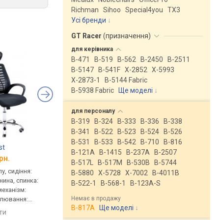
Richman
Sihoo
Special4you
ТX3
Усі бренди
GT Racer
(
призначення
)
для
керівника
B-471
B-519
B-562
B-2450
B-2511
B-5147
B-541F
X-2852
X-5993
X-2873-1
B-5144 Fabric
B-5938 Fabric
Ще моделі
↓
для
персоналу
B-319
B-324
B-333
B-336
B-338
B-341
B-522
B-523
B-524
B-526
B-531
B-533
B-542
B-710
B-816
st
Sofotel Praga
Aklas Asigaru T
B-121A
B-1415
B-237A
B-2507
рн.
від 4 226 грн.
від 3 790 грн.
B-517L
B-517M
B-530B
B-5744
у, сидіння:
для персоналу, сидіння:
для персоналу, сидін
B-5880
X-5728
X-7002
B-4011B
нина, спинка:
45x46 см, тканина, спинка:
50x50 см, тканина, сп
B-522-1
B-568-1
B-123A-S
 механізм:
83 см, сітка, механізм:
75 см, сітка, механізм
Немає в продажу
улювання:
хитання, регулювання:
хитання, регулюванн
B-817A
Ще моделі
↓
сткості
висоти, жорсткості
висоти, жорсткості
яти
порівняти
порівняти