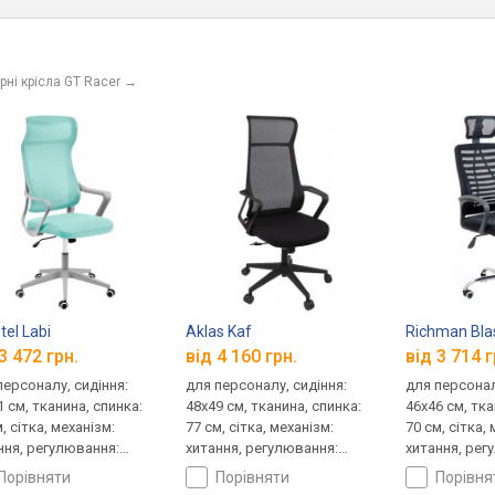
ні крісла GT Racer
→
tel Labi
Aklas Kaf
Richman Bla
3 472 грн.
від 4 160 грн.
від 3 714 г
персоналу, сидіння:
для персоналу, сидіння:
для персонал
1 см, тканина, спинка:
48x49 см, тканина, спинка:
46x46 см, тка
, сітка, механізм:
77 см, сітка, механізм:
70 см, сітка,
ння, регулювання:
хитання, регулювання:
хитання, рег
ти, жорсткості
висоти, жорсткості
висоти, жор
порівняти
порівняти
порівн