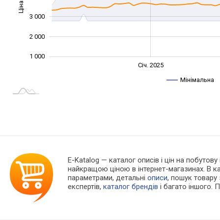
Ціна
1 000
3 000
2 000
1 000
Жовт.
Жовт.
Лип.
Квіт.
Квіт.
Лип.
Січ. 2025
L
Мінімальна
E-Katalog
— каталог описів і цін на побутову
найкращою ціною в інтернет-магазинах. В 
параметрами, детальні
описи
, пошук товару
експертів,
каталог брендів
і багато іншого. 