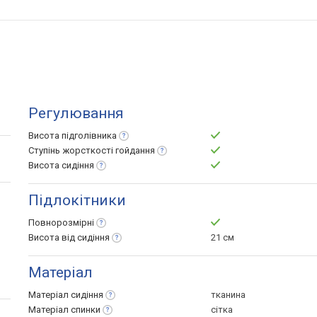
Регулювання
Висота
підголівника
Ступінь жорсткості
гойдання
Висота
сидіння
Підлокітники
Повнорозмірні
Висота від
сидіння
21 см
Матеріал
Матеріал
сидіння
тканина
Матеріал
спинки
сітка