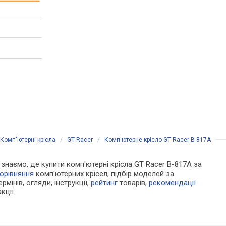
Комп'ютерні крісла
/
GT Racer
/
Комп'ютерне крісло GT Racer B-817A
и знаємо, де купити комп'ютерні крісла GT Racer B-817A за
орівняння
комп'ютерних крісел, підбір моделей за
рмінів, огляди, інструкції,
рейтинг
товарів,
рекомендації
кції.