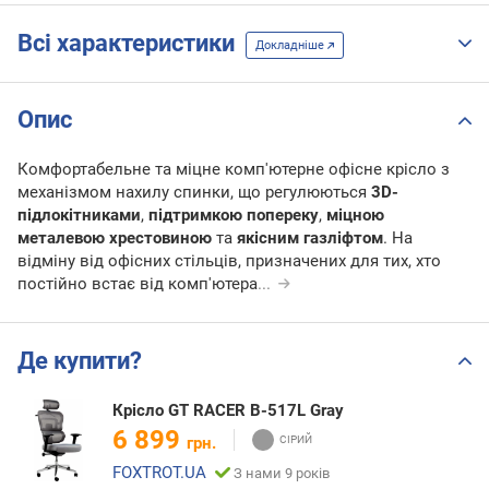
Всі характеристики
Докладніше
Опис
Комфортабельне та міцне комп'ютерне офісне крісло з
механізмом нахилу спинки, що регулюються
3D-
підлокітниками
,
підтримкою попереку
,
міцною
металевою хрестовиною
та
якісним газліфтом
. На
відміну від офісних стільців, призначених для тих, хто
постійно встає від комп'ютера
...
Де купити?
Крісло GT RACER B-517L Gray
6 899
грн.
FOXTROT.UA
З нами 9 років