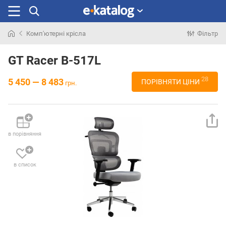
Комп'ютерні крісла
Фільтр
Шукали
раніше
GT Racer B-517L
28
5 450 — 8 483
ПОРІВНЯТИ ЦІНИ
грн.
в порівняння
в список