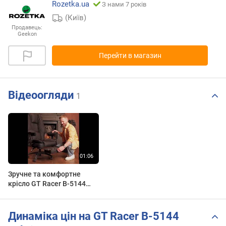
Rozetka.ua
З нами 7 років
(Київ)
Продавець:
Geekon
Перейти в магазин
Відеоогляди
1
Зручне та комфортне
крісло GT Racer B-5144
#officechair #office #chair
#desksetup #homeoffice
Динаміка цін на GT Racer B-5144