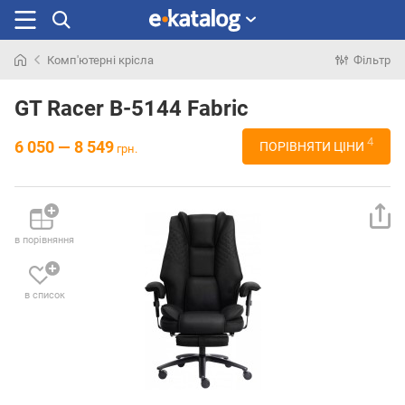
Комп'ютерні крісла
Фільтр
Шукали
раніше
GT Racer B-5144 Fabric
4
6 050 — 8 549
ПОРІВНЯТИ ЦІНИ
грн.
в порівняння
в список