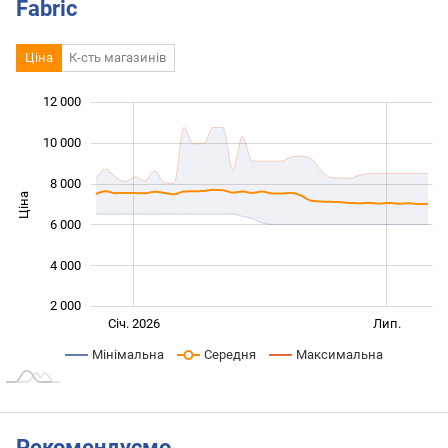
Fabric
Ціна
К-сть магазинів
12 000
 000
 000
0
10 000
8 000
Ціна
10 000
6 000
4 000
2 000
Січ. 2027
Жовт.
Лип.
Січ. 2026
Лип.
L
Мінімальна
Середня
Максимальна
Рекомендуємо