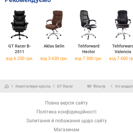
GT Racer B-
Aklas Selin
Tehforward
Tehforwar
2511
Hector
Valencia
від 6 250 грн.
від 3 630 грн.
від 7 300 грн.
від 7 600 гр
Комп'ютерні крісла
GT Racer
Фільтр
Усі модел
Повна версія сайту
Політика конфіденційності
Запитання й побажання щодо сайту
Магазинам