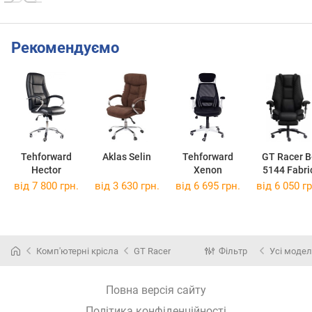
Рекомендуємо
Tehforward
Aklas Selin
Tehforward
GT Racer B
Hector
Xenon
5144 Fabri
від 7 800 грн.
від 3 630 грн.
від 6 695 грн.
від 6 050 гр
Комп'ютерні крісла
GT Racer
Фільтр
Усі модел
Повна версія сайту
Політика конфіденційності