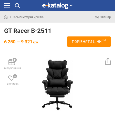
Комп'ютерні крісла
Фільтр
Шукали
раніше
GT Racer B-2511
34
6 250 — 9 321
ПОРІВНЯТИ ЦІНИ
грн.
в порівняння
в список