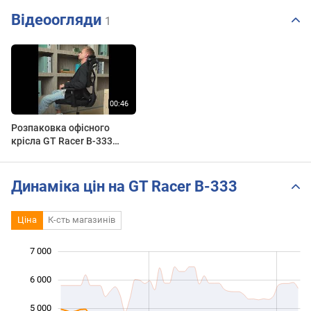
Відеоогляди
1
Розпаковка офісного
крісла GT Racer B-333
#officechair #chair
#officefurniture #office
#homeoffice
Динаміка цін на GT Racer B-333
Ціна
К-сть магазинів
7 000
 000
 000
0
6 000
5 000