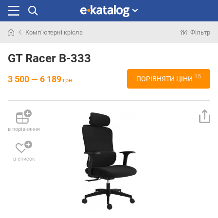
Комп'ютерні крісла
Фільтр
Шукали
раніше
GT Racer B-333
15
3 500 — 6 189
ПОРІВНЯТИ ЦІНИ
грн.
в порівняння
в список