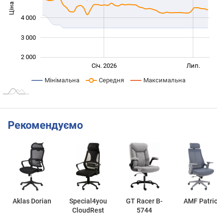
Ціна
2 000
4 000
3 000
2 000
Січ. 2027
Лип.
Січ. 2026
Лип.
L
Мінімальна
Середня
Максимальна
Рекомендуємо
Aklas Dorian
Special4you
GT Racer B-
AMF Patri
CloudRest
5744