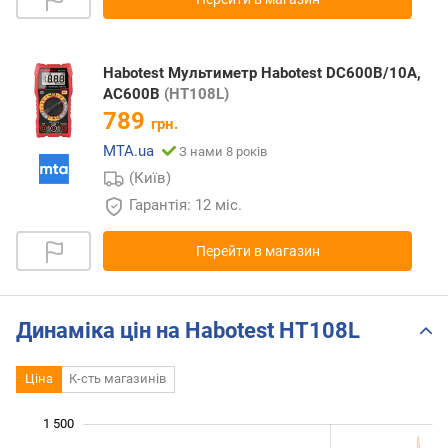
Habotest Мультиметр Habotest DC600В/10A,
AC600В
(HT108L)
789
грн.
MTA.ua
З нами 8 років
(Київ)
Гарантія: 12 міс.
Перейти в магазин
Динаміка цін на Habotest HT108L
Ціна
К-сть магазинів
 000
 000
-400
-200
-500
200
400
600
1 500