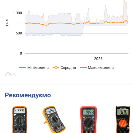
1 000
Ціна
1 000
500
0
2024
2025
2028
2026
L
Мінімальна
Середня
Максимальна
Рекомендуємо