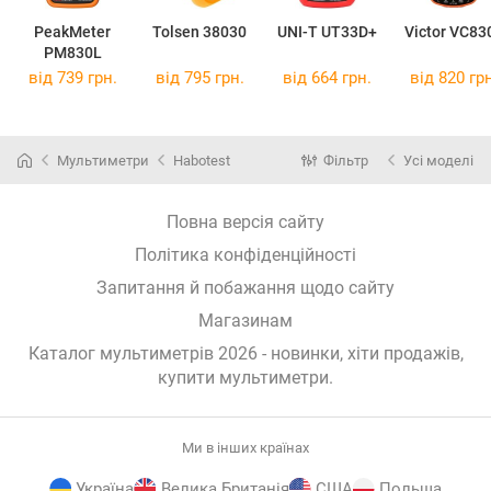
PeakMeter
Tolsen 38030
UNI-T UT33D+
Victor VC83
PM830L
від 739 грн.
від 795 грн.
від 664 грн.
від 820 грн
Мультиметри
Habotest
Фільтр
Усі моделі
Повна версія сайту
Політика конфіденційності
Запитання й побажання щодо сайту
Магазинам
Каталог мультиметрів 2026 - новинки, хіти продажів,
купити мультиметри
.
Ми в інших країнах
Україна
Велика Британія
США
Польща