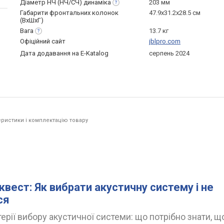
Діаметр НЧ (НЧ/СЧ)
динаміка
203 мм
Габарити фронтальних колонок
47.9x31.2x28.5 см
(ВхШхГ)
Вага
13.7 кг
Офіційний сайт
jblpro.com
Дата додавання на E-Katalog
серпень 2024
ристики і комплектацію товару
квест: Як вибрати акустичну систему і не
ся
ерії вибору акустичної системи: що потрібно знати, щ