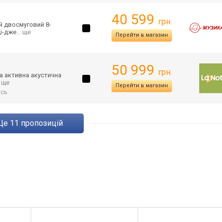
40 599
грн.
й двосмуговий 8-
і-дже
... ще
Перейти в магазин
50 999
грн.
а активна акустична
. ще
Перейти в магазин
ись
ще
11
пропозицій