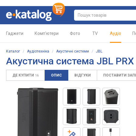
Гаджети
Комп'ютери
Фото
TV
Аудіо
П
Каталог
/
Аудіотехніка
/
Акустичні системи
/
JBL
Акустична система JBL PRX
ДЕ КУПИТИ
ОПИС
ВІДГУКИ
ПОСТАВИТИ ЗА
16