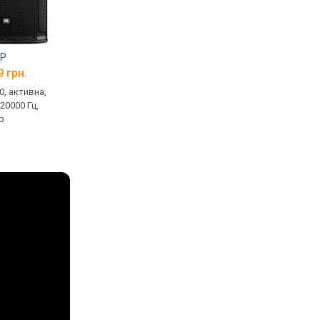
5P
JBL SRX 818SP
JBL PRX 812W
9 грн.
від 122 999 грн.
від 61 997 грн.
0, активна,
підлоговий, активний,
концертна, 1.0, актив
 20000 Гц,
фазоінверторний, 750 Вт, 35
1500 Вт, 59 – 20000 Гц
р
– 120 Гц, 96 дБ
фазоінвертор