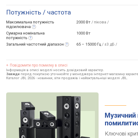
Потужність / частота
Максимальна потужність
2000 Вт
/ пікова /
підсилювача
Сумарна номінальна
1000 Вт
потужність
Загальний частотний
діапазон
65 – 15000 Гц
/ ±3 дБ /
Повідомити про помилку в описі
Інформація в описі моделі носить довідковий характер.
Завжди
перед покупкою уточнюйте у менеджера інтернет-магазину характе
Каталог JBL 2026
- новинки, хіти продажів і найактуальніші моделі JBL.
Музичний 
помилити
Ключові крит