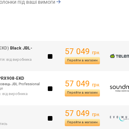
олонки під ваші вимоги
EKD)
Black JBL-
57 049
грн.
тія: від виробника
Перейти в магазин
PRX908-EKD
57 049
вець JBL Professional
грн.
 ще
Перейти в магазин
с. від виробника
57 049
грн.
Перейти в магазин
тись