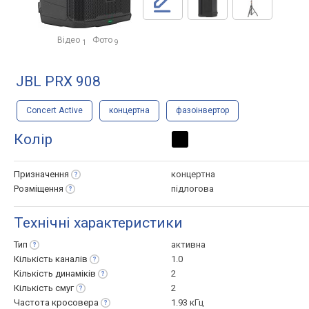
Відео
Фото
1
9
JBL PRX 908
Concert Active
концертна
фазоінвертор
Колір
Призначення
концертна
Розміщення
підлогова
Технічні характеристики
Тип
активна
Кількість
каналів
1.0
Кількість
динаміків
2
Кількість
смуг
2
Частота
кросовера
1.93 кГц