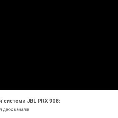
ї системи JBL PRX 908:
я двох каналів