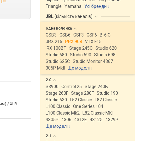
грн.
Triangle
Yamaha
Усі бренди
JBL
(
кількість каналів
)
одна
колонка
GSB3
GSB6
GSF3
GSF6
B-6IC
JRX 215
PRX 908
VTX F15
IRX 108BT
Stage 245C
Studio 620
Studio 680
Studio 690
Studio 698
Studio 625C
Studio Monitor 4367
305P MkII
Ще моделі
↓
2.0
S3900
Control 25
Stage 240B
Stage 260F
Stage 280F
Studio 190
Studio 630
L52 Classic
L82 Classic
мм) / XLR
L100 Classic
One Series 104
L100 Classic Mk2
L82 Classic MKII
4305P
4306
4312E
4312G
4329P
Ще моделі
↓
2.1