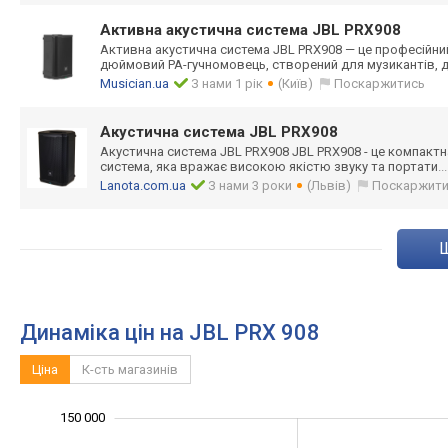
Активна акустична система JBL PRX908
Активна акустична система JBL PRX908 — це професійни
дюймовий PA-гучномовець, створений для музикантів, д
Musician.ua
З нами 1 рік
(Київ)
Поскаржитись
Акустична система JBL PRX908
Акустична система JBL PRX908 JBL PRX908 - це компактн
система, яка вражає високою якістю звуку та портати
..
Lanota.com.ua
З нами 3 роки
(Львів)
Поскаржит
Динаміка цін на JBL PRX 908
Ціна
К-сть магазинів
100 000
200 000
-40 000
-20 000
-50 000
20 000
150 000