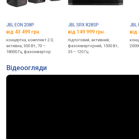
JBL EON 208P
JBL SRX 828SP
JBL 
від 43 499 грн.
від 149 999 грн.
від 
концертна, комплект 2.0,
підлоговий, активний,
конце
активна, 300 Вт, 70 –
фазоінверторний, 1500 Вт,
20000
18000 Гц, фазоінвертор
35 – 120 Гц
Відеоогляди