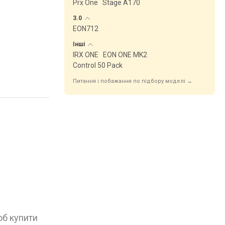
Prx One
Stage A170
3.0
EON712
Інші
IRX ONE
EON ONE MK2
Control 50 Pack
Питання і побажання по підбору моделі →
об купити