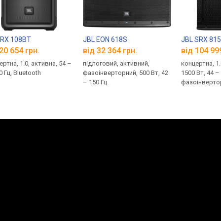
IRX 108BT
JBL EON 618S
JBL SRX 81
20 654 грн.
від 32 364 грн.
від 104 99
ртна, 1.0, активна, 54 –
підлоговий, активний,
концертна, 1.
 Гц, Bluetooth
фазоінверторний, 500 Вт, 42
1500 Вт, 44 –
– 150 Гц
фазоінверто