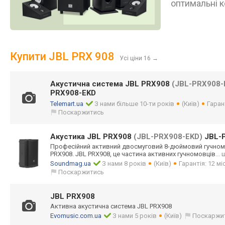
оптимальні к
Купити JBL PRX 908
Усі ціни 16
→
Акустична система JBL PRX908
(JBL-PRX908-
PRX908-EKD
Telemart.ua
З нами більше 10-ти років
(Київ)
Гаран
Поскаржитись
Акустика JBL PRX908
(JBL-PRX908-EKD)
JBL-
Професійний активний двосмуговий 8-дюймовий гучномо
PRX908. JBL PRX908, це частина активних гучномовців
...
Soundmag.ua
З нами 8 років
(Київ)
Гарантія: 12 мі
Поскаржитись
JBL PRX908
Активна акустична система JBL PRX908
Evomusic.com.ua
З нами 5 років
(Київ)
Поскаржи