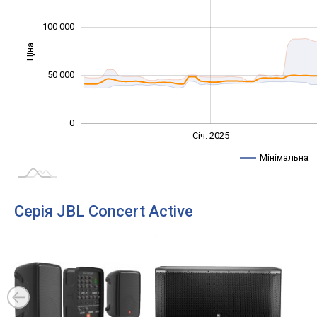
100 000
Ціна
100 000
50 000
0
Січ. 2027
Лип.
Січ. 2025
L
Мінімальна
Серія JBL Concert Active