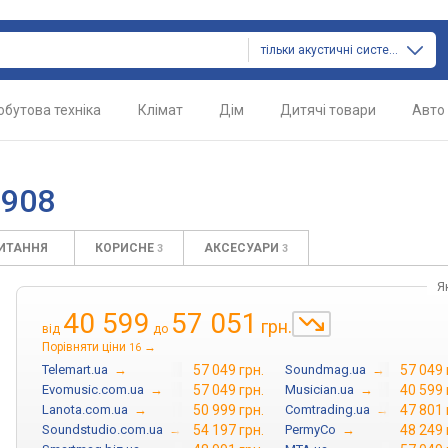
тільки акустичні системи
обутова техніка
Клімат
Дім
Дитячі товари
Авто
 908
ПИТАННЯ
КОРИСНЕ
АКСЕСУАРИ
3
3
Я
40 599
57 051
грн.
від
до
Порівняти ціни
→
16
Telemart.ua
→
57 049 грн.
Soundmag.ua
→
57 049 
Evomusic.com.ua
→
57 049 грн.
Musician.ua
→
40 599 
Lanota.com.ua
→
50 999 грн.
Comtrading.ua
→
47 801 
Soundstudio.com.ua
→
54 197 грн.
PermyCo
→
48 249 