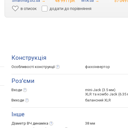
Smartmag.biz.ua
→
48 991 грн.
MTA.ua
→
57 049 
в список
додати до порівняння
Конструкція
Особливості
конструкції
фазоінвертор
Роз'єми
Входи
mini-Jack (3.5 мм)
XLR та комбо Jack (6.35 
Виходи
балансний XLR
Інше
Діаметр ВЧ
динаміка
38 мм