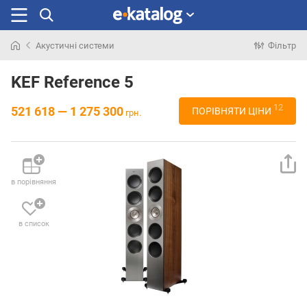
Акустичні системи
Фільтр
Шукали
раніше
KEF Reference 5
12
521 618 — 1 275 300
ПОРІВНЯТИ ЦІНИ
грн.
в порівняння
в список