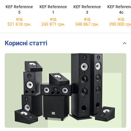
KEF Reference
KEF Reference
KEF Reference
KEF Referen
5
1
3
4c
від
від
від
від
521 618 грн.
243 871 грн.
348 867 грн.
390 000 гр
Корисні статті