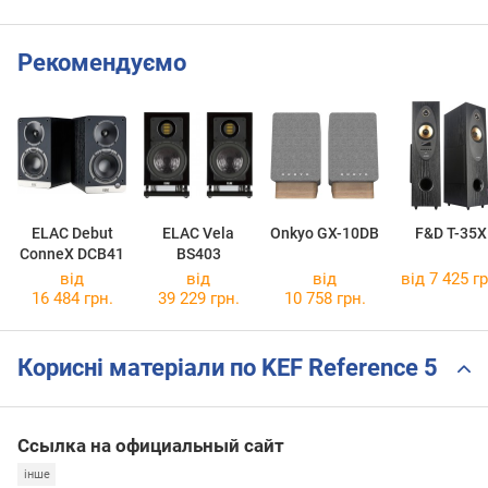
Рекомендуємо
ELAC Debut
ELAC Vela
Onkyo GX-10DB
F&D T-35X
ConneX DCB41
BS403
від
від
від
від 7 425 гр
16 484 грн.
39 229 грн.
10 758 грн.
Корисні матеріали по KEF Reference 5
Ссылка на официальный сайт
інше