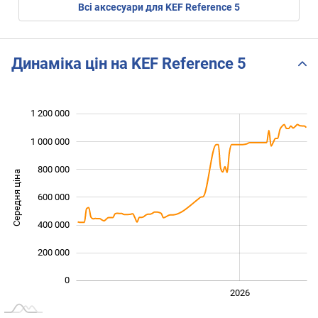
Всі аксесуари для KEF Reference 5
Динаміка цін на KEF Reference 5
1 200 000
 000
 000
 000
1 000 000
800 000
Середня ціна
600 000
1 000 000
400 000
200 000
0
2024
2025
2028
2026
L