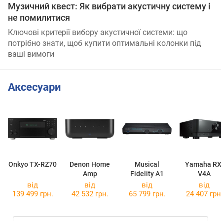
Музичний квест: Як вибрати акустичну систему і
не помилитися
Ключові критерії вибору акустичної системи: що
потрібно знати, щоб купити оптимальні колонки під
ваші вимоги
Аксесуари
Onkyo TX-RZ70
Denon Home
Musical
Yamaha RX
Amp
Fidelity A1
V4A
від
від
від
від
139 499 грн.
42 532 грн.
65 799 грн.
24 407 грн