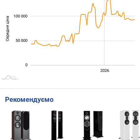
100 000
Середня ціна
100 000
50 000
0
2024
2025
2028
2026
L
Рекомендуємо