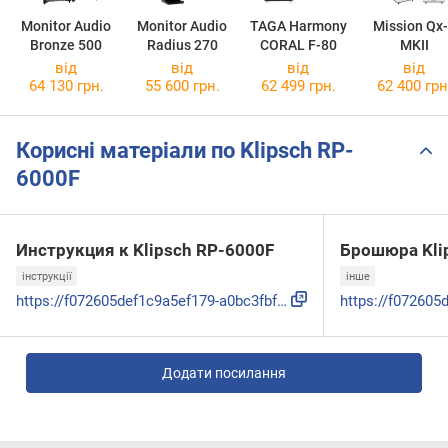
Monitor Audio
Monitor Audio
TAGA Harmony
Mission Qx
Bronze 500
Radius 270
CORAL F-80
MKII
від
від
від
від
64 130 грн.
55 600 грн.
62 499 грн.
62 400 грн
Корисні матеріали по Klipsch RP-
6000F
Инструкция к Klipsch RP-6000F
Брошюра Kli
інструкції
інше
https://f072605def1c9a5ef179-a0bc3fbf1884fc0965506ae2b946e1...
Додати посилання