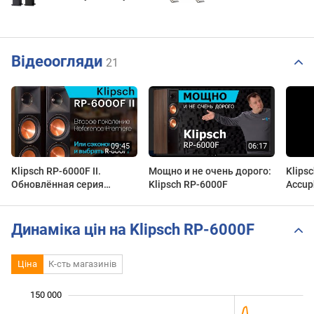
Відеоогляди
21
Klipsch RP-6000F II.
Мощно и не очень дорого:
Klips
Обновлённая серия
Klipsch RP-6000F
Accup
Reference Premiere II и
сравнение с Klipsch R-
600F.
Динаміка цін на Klipsch RP-6000F
Ціна
К-сть магазинів
 000
 000
 000
 000
 000
 000
 000
 000
150 000