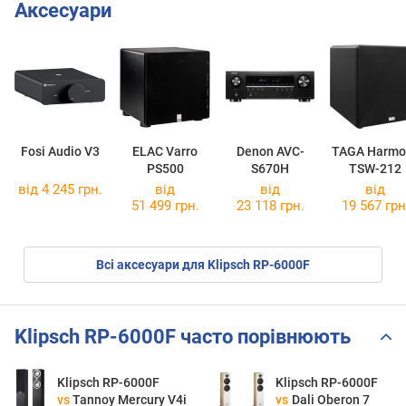
Аксесуари
Fosi Audio V3
ELAC Varro
Denon AVC-
TAGA Harmo
PS500
S670H
TSW-212
від 4 245 грн.
від
від
від
51 499 грн.
23 118 грн.
19 567 грн
Всі аксесуари для Klipsch RP-6000F
Klipsch RP-6000F часто порівнюють
Klipsch RP-6000F
Klipsch RP-6000F
vs
Tannoy Mercury V4i
vs
Dali Oberon 7