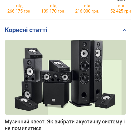
від
від
від
від
266 175 грн.
109 170 грн.
216 000 грн.
52 425 грн
Корисні статті
Музичний квест: Як вибрати акустичну систему і
не помилитися