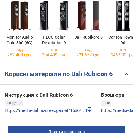
Monitor Audio
HECO Celan
Dali Rubikore 6
Canton Town
Gold 300 (6G)
Revolution 9
90
від
від
від
від
262 400 грн.
204 499 грн.
221 657 грн.
146 900 гр
Корисні матеріали по Dali Rubicon 6
Инструкция к Dali Rubicon 6
Брошюра
інструкції
інше
https://media-dali.azureedge.net/1636/rubicon-user-manual.p...
Додати посилання