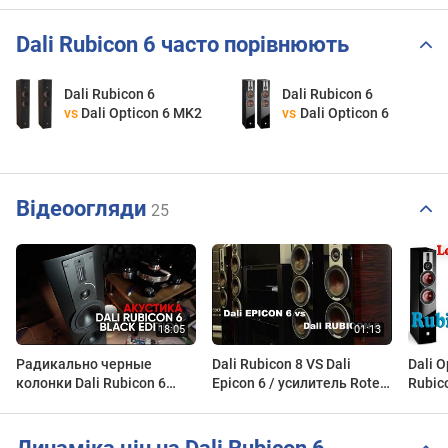
Dali Rubicon 6 часто порівнюють
Dali Rubicon 6
Dali Rubicon 6
vs
Dali Opticon 6 MK2
vs
Dali Opticon 6
Відеоогляди
25
Радикально черные
Dali Rubicon 8 VS Dali
Dali O
колонки Dali Rubicon 6
Epicon 6 / усилитель Rotel
Rubic
Black Edition
RA-1592. Очевидна ли
разница между
колонками?