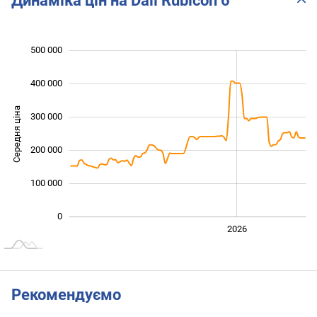
Динаміка цін на Dali Rubicon 6
500 000
 000
 000
 000
400 000
Середня ціна
300 000
100 000
200 000
100 000
0
2024
2025
2028
2026
L
Рекомендуємо