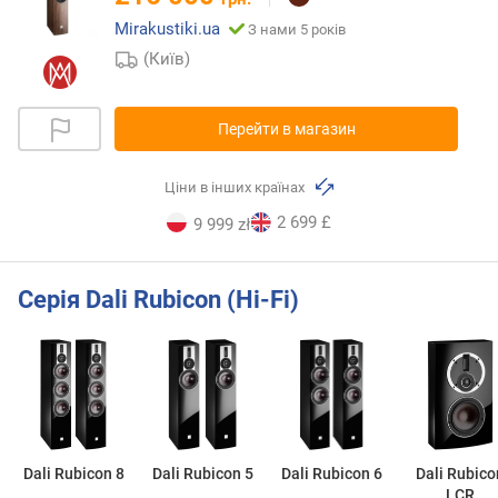
Mirakustiki.ua
З нами 5 років
(Київ)
Перейти в магазин
Ціни в інших країнах
2 699 £
9 999 zł
Серія Dali Rubicon (Hi-Fi)
Dali Rubicon 8
Dali Rubicon 5
Dali Rubicon 6
Dali Rubico
LCR