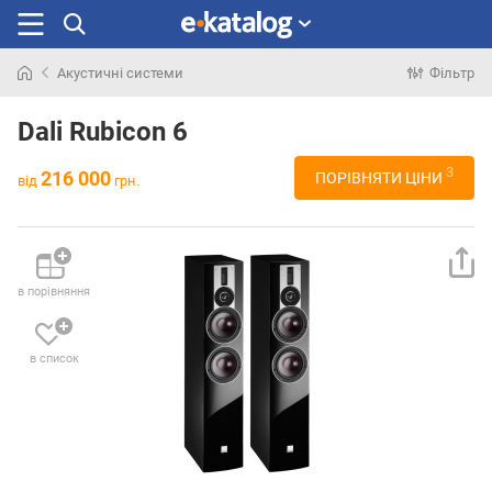
Акустичні системи
Фільтр
Шукали
раніше
Dali Rubicon 6
3
216 000
ПОРІВНЯТИ ЦІНИ
від
грн.
в порівняння
в список