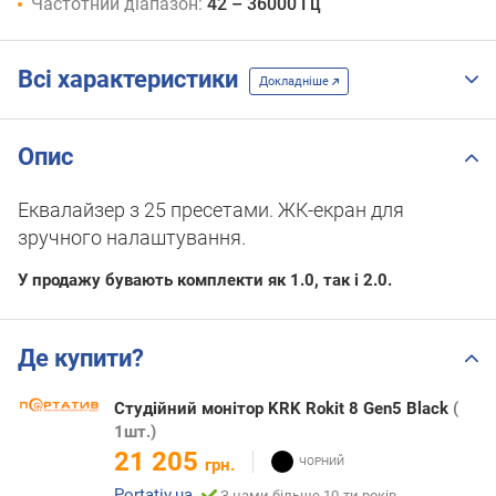
Частотний діапазон:
42 – 36000 Гц
Всі характеристики
Докладніше
Опис
Еквалайзер з 25 пресетами. ЖК-екран для
зручного налаштування.
У продажу бувають комплекти як 1.0, так і 2.0.
Де купити?
Студійний монітор KRK Rokit 8 Gen5 Black
(
1шт.)
21 205
грн.
Portativ.ua
З нами більше 10-ти років