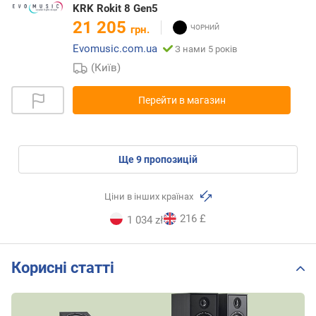
KRK Rokit 8 Gen5
21 205
грн.
Evomusic.com.ua
З нами 5 років
(Київ)
Перейти в магазин
ще
9
пропозицій
Ціни в інших країнах
216 £
1 034 zł
Корисні статті