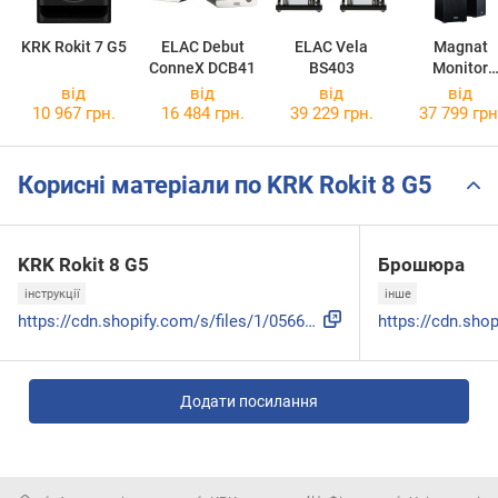
KRK Rokit 7 G5
ELAC Debut
ELAC Vela
Magnat
ConneX DCB41
BS403
Monitor
Reference 
від
від
від
від
10 967 грн.
16 484 грн.
39 229 грн.
37 799 грн
Корисні матеріали по KRK Rokit 8 G5
KRK Rokit 8 G5
Брошюра
інструкції
інше
https://cdn.shopify.com/s/files/1/0566/0809/6342/files/ROKI...
Додати посилання