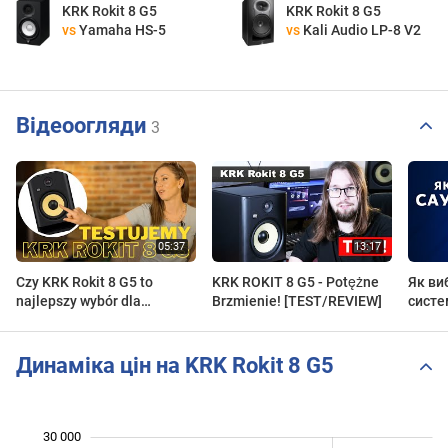
KRK Rokit 8 G5
KRK Rokit 8 G5
vs
Yamaha HS-5
vs
Kali Audio LP-8 V2
Відеоогляди
3
Czy KRK Rokit 8 G5 to
KRK ROKIT 8 G5 - Potężne
Як ви
najlepszy wybór dla
Brzmienie! [TEST/REVIEW]
систе
Twojego studia? |
Sprawdzamy!
Динаміка цін на KRK Rokit 8 G5
30 000
 000
 000
0