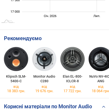
17 500
17 000
Січ. 2027
Лип.
Січ. 2026
Лип.
L
Рекомендуємо
Klipsch SLM-
Monitor Audio
Elan EL-800-
NuVo NV-4IC
5400-C
C280
ICLCR-8
ANG
від
від
від
від
18 383 грн.
19 676 грн.
17 722 грн.
18 064 грн
Корисні матеріали по Monitor Audio