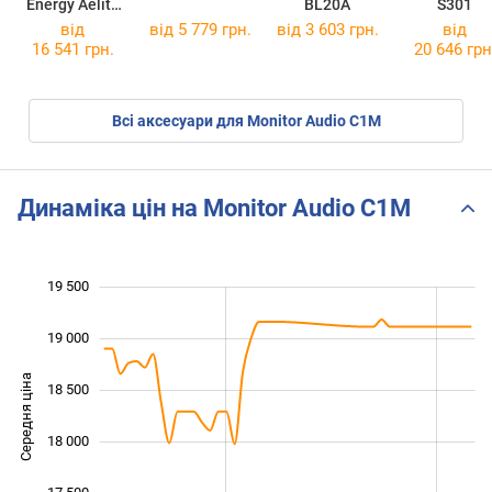
Energy Aelite
BL20A
S301
608 Sub
від
від 5 779 грн.
від 3 603 грн.
від
16 541 грн.
20 646 грн
Всі аксесуари для Monitor Audio C1M
Динаміка цін на Monitor Audio C1M
19 500
 000
 500
 000
19 000
Середня ціна
18 500
17 000
18 000