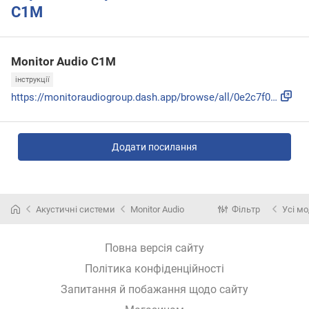
C1M
Monitor Audio C1M
інструкції
https://monitoraudiogroup.dash.app/browse/all/0e2c7f05-ea4c...
Додати посилання
Акустичні системи
Monitor Audio
Фільтр
Усі мо
Повна версія сайту
Політика конфіденційності
Запитання й побажання щодо сайту