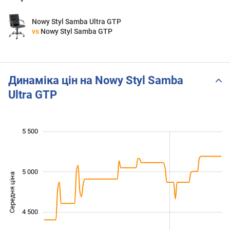
Nowy Styl Samba Ultra GTP
vs
Nowy Styl Samba GTP
Динаміка цін на Nowy Styl Samba
Ultra GTP
 600
 800
 200
 400
 000
 500
 000
5 500
5 000
Середня ціна
4 000
4 500