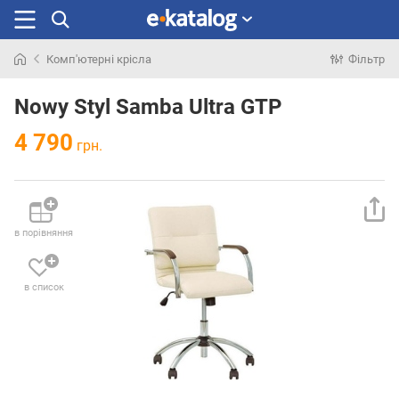
Комп'ютерні крісла
Фільтр
Шукали
раніше
Nowy Styl Samba Ultra GTP
4 790
грн.
в порівняння
в список