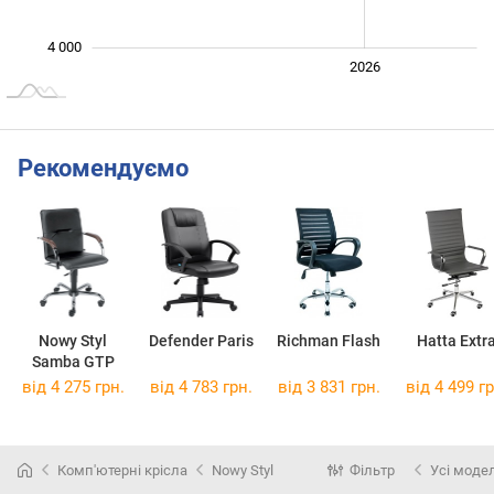
4 000
2024
2025
2028
2026
L
Рекомендуємо
Nowy Styl
Defender Paris
Richman Flash
Hatta Extr
Samba GTP
від 4 275 грн.
від 4 783 грн.
від 3 831 грн.
від 4 499 гр
Комп'ютерні крісла
Nowy Styl
Фільтр
Усі модел