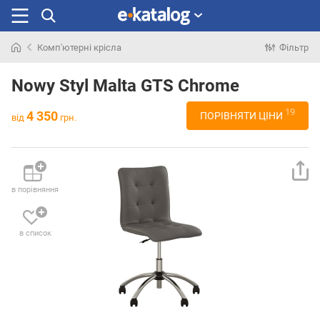
Комп'ютерні крісла
Фільтр
Шукали
раніше
Nowy Styl Malta GTS Chrome
19
4 350
ПОРІВНЯТИ ЦІНИ
від
грн.
в порівняння
в список