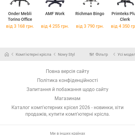
Onder Mebli
AMF Work
Richman Bingo
Primteks Pl
Torino Office
Clerk
від 3 168 грн.
від 4 255 грн.
від 3 790 грн.
від 4 350 гр
Комп'ютерні крісла
Nowy Styl
Фільтр
Усі модел
Повна версія сайту
Політика конфіденційності
Запитання й побажання щодо сайту
Магазинам
Каталог комп'ютерних крісел 2026 - новинки, хіти
продажів,
купити комп'ютерні крісла
.
Ми в інших країнах