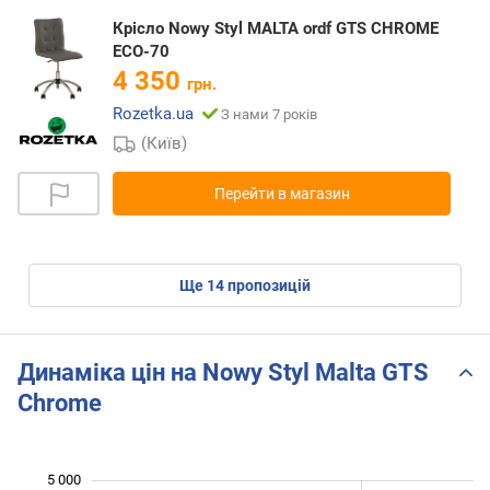
Крісло Nowy Styl MALTA ordf GTS CHROME
ECO-70
4 350
грн.
Rozetka.ua
З нами 7 років
(Київ)
Перейти в магазин
ще
14
пропозицій
Динаміка цін на Nowy Styl Malta GTS
Chrome
 600
 800
 200
 400
 500
 500
 000
5 000