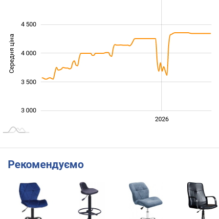
4 500
Середня ціна
4 000
3 000
3 500
3 000
2024
2025
2028
2026
L
Рекомендуємо