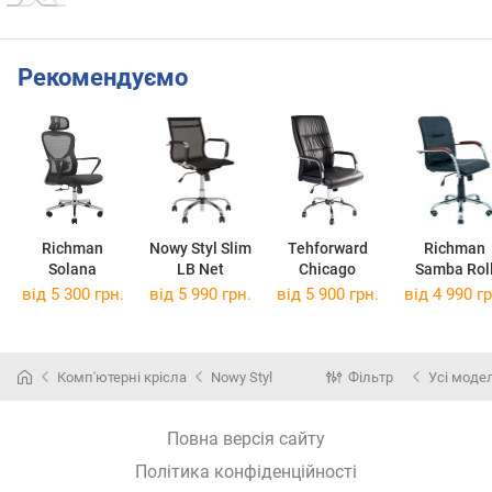
Рекомендуємо
Richman
Nowy Styl Slim
Tehforward
Richman
Solana
LB Net
Chicago
Samba Rol
від 5 300 грн.
від 5 990 грн.
від 5 900 грн.
від 4 990 гр
Комп'ютерні крісла
Nowy Styl
Фільтр
Усі модел
Повна версія сайту
Політика конфіденційності