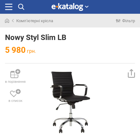
Комп'ютерні крісла
Фільтр
Шукали
раніше
Nowy Styl Slim LB
5 980
грн.
в порівняння
в список