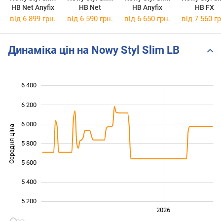
HB Net Anyfix
HB Net
HB Anyfix
HB FX
від 6 899 грн.
від 6 590 грн.
від 6 650 грн.
від 7 560 гр
Динаміка цін на Nowy Styl Slim LB
6 400
 800
 000
 600
6 200
6 000
Середня ціна
5 800
5 200
5 600
5 400
5 200
2024
2025
2028
2026
L