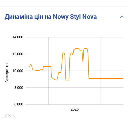
Динаміка цін на Nowy Styl Nova
 000
 000
 000
 000
 000
 000
14 000
12 000
Середня ціна
10 000
10 000
8 000
6 000
2024
2026
2027
2025
L