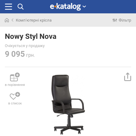
Комп'ютерні крісла
Фільтр
Шукали
раніше
Nowy Styl Nova
Очікується у продажу
9 095
грн.
в порівняння
в список