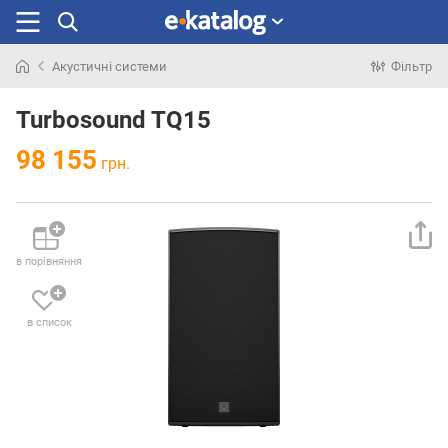
Акустичні системи
Фільтр
Шукали
раніше
Turbosound TQ15
98 155
грн.
в порівняння
в список