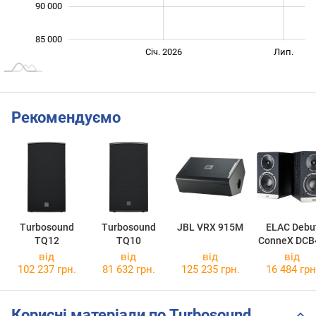
90 000
85 000
Січ. 2027
Лип.
Січ. 2026
Лип.
L
Рекомендуємо
Turbosound
Turbosound
JBL VRX 915M
ELAC Debu
TQ12
TQ10
ConneX DCB
від
від
від
від
102 237 грн.
81 632 грн.
125 235 грн.
16 484 грн
Корисні матеріали по Turbosound